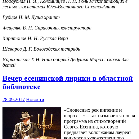
Поддубная Н. Я., Коломийцев Н. П. Роль млекопитающих в
лесных экосистемах Юго-Восточного Сихотэ-Алиня
Рубцов Н. М. Душа хранит
Фещенко В. Н. Справочник конструктора
Харитонов Н. Н. Русская Вера
Шеваров Д. Г. Вологодская тетрадь
Ядрихинская Т. Н. Наш добрый Дедушка Мороз : сказки для
детей
Вечер есенинской лирики в областной
библиотеке
28.09.2017
Новости
«Словесных рек кипение и
шорох…» – так называется новая
программа из стихотворений
Сергея Есенина, которую
предлагает вологжанам лауреат
конкурсов художественного