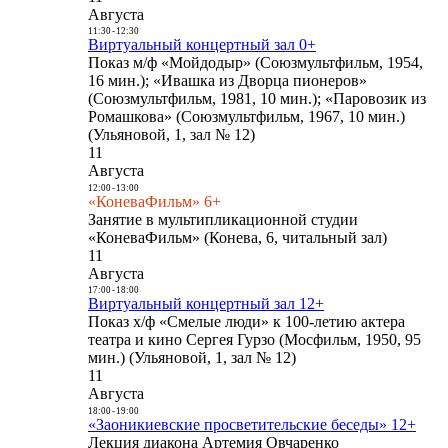
Августа
11:30
-
12:30
Виртуальный концертный зал 0+
Показ м/ф «Мойдодыр» (Союзмультфильм, 1954,
16 мин.); «Ивашка из Дворца пионеров»
(Союзмультфильм, 1981, 10 мин.); «Паровозик из
Ромашкова» (Союзмультфильм, 1967, 10 мин.)
(Ульяновой, 1, зал № 12)
11
Августа
12:00
-
13:00
«КоневаФильм» 6+
Занятие в мультипликационной студии
«КоневаФильм» (Конева, 6, читальный зал)
11
Августа
17:00
-
18:00
Виртуальный концертный зал 12+
Показ х/ф «Смелые люди» к 100-летию актера
театра и кино Сергея Гурзо (Мосфильм, 1950, 95
мин.) (Ульяновой, 1, зал № 12)
11
Августа
18:00
-
19:00
«Заоникиевские просветительские беседы» 12+
Лекция диакона Артемия Овчаренко