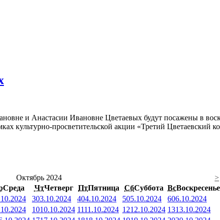
х
ановне и Анастасии Ивановне Цветаевых будут посажены в воскр
амках культурно-просветительской акции «Третий Цветаевский к
Октябрь 2024
>
р
Среда
Чт
Четверг
Пт
Пятница
Сб
Суббота
Вс
Воскресенье
.10.2024
3
03.10.2024
4
04.10.2024
5
05.10.2024
6
06.10.2024
.10.2024
10
10.10.2024
11
11.10.2024
12
12.10.2024
13
13.10.2024