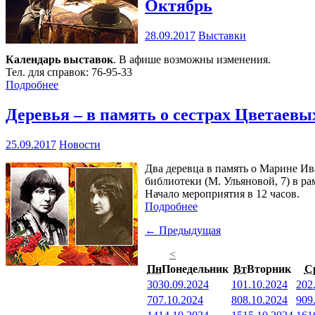
Октябрь
28.09.2017
Выставки
Календарь выставок
. В афише возможны изменения.
Тел. для справок: 76-95-33
Подробнее
Деревья – в память о сестрах Цветаевы
25.09.2017
Новости
Два деревца в память о Марине Ив
библиотеки (М. Ульяновой, 7) в р
Начало мероприятия в 12 часов.
Подробнее
← Предыдущая
<
Пн
Понедельник
Вт
Вторник
С
30
30.09.2024
1
01.10.2024
2
02
7
07.10.2024
8
08.10.2024
9
09