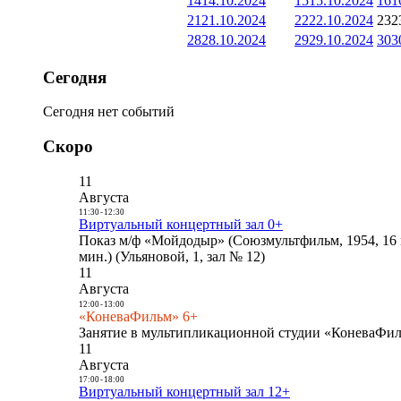
14
14.10.2024
15
15.10.2024
16
1
21
21.10.2024
22
22.10.2024
23
2
28
28.10.2024
29
29.10.2024
30
3
Сегодня
Сегодня нет событий
Скоро
11
Августа
11:30
-
12:30
Виртуальный концертный зал 0+
Показ м/ф «Мойдодыр» (Союзмультфильм, 1954, 16 
мин.) (Ульяновой, 1, зал № 12)
11
Августа
12:00
-
13:00
«КоневаФильм» 6+
Занятие в мультипликационной студии «КоневаФиль
11
Августа
17:00
-
18:00
Виртуальный концертный зал 12+