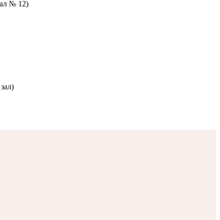
зал № 12)
зал)