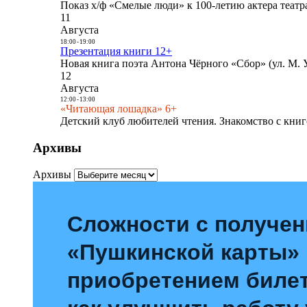
Показ х/ф «Смелые люди» к 100-летию актера театра
11
Августа
18:00
-
19:00
Презентация книги 12+
Новая книга поэта Антона Чёрного «Сбор» (ул. М. У
12
Августа
12:00
-
13:00
«Читающая лошадка» 6+
Детский клуб любителей чтения. Знакомство с книг
Архивы
Архивы
Сложности с получе
«Пушкинской карты»
приобретением билет