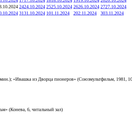
6.10.2024
17
17.10.2024
18
18.10.2024
19
19.10.2024
20
20.10.2024
3.10.2024
24
24.10.2024
25
25.10.2024
26
26.10.2024
27
27.10.2024
0.10.2024
31
31.10.2024
1
01.11.2024
2
02.11.2024
3
03.11.2024
мин.); «Ивашка из Дворца пионеров» (Союзмультфильм, 1981, 10
м» (Конева, 6, читальный зал)