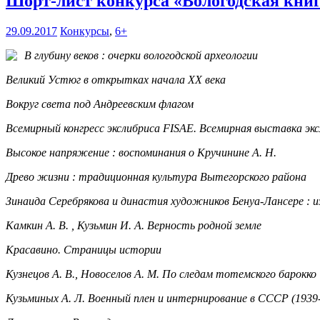
Шорт-лист конкурса «Вологодская книг
29.09.2017
Конкурсы
,
6+
В глубину веков : очерки вологодской археологии
Великий Устюг в открытках начала XX века
Вокруг света под Андреевским флагом
Всемирный конгресс экслибриса FISAE. Всемирная выставка экс
Высокое напряжение : воспоминания о Кручинине А. Н.
Древо жизни : традиционная культура Вытегорского района
Зинаида Серебрякова и династия художников Бенуа-Лансере : и
Камкин А. В. , Кузьмин И. А. Верность родной земле
Красавино. Страницы истории
Кузнецов А. В., Новоселов А. М. По следам тотемского барокко
Кузьминых А. Л. Военный плен и интернирование в СССР (1939