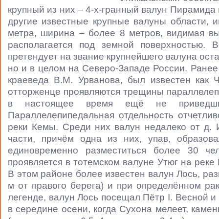
крупный из них – 4-х-гранный валун Пирамида 
другие известные крупные валуны области, и
метра, ширина – более 8 метров, видимая в
располагается под земной поверхностью. 
претендует на звание крупнейшего валуна оста
но и в целом на Северо-Западе России. Ранее
краеведа В.М. Урванова, был известен как 
отторженце проявляются трещины параллелепи
в настоящее время ещё не приведши
Параллелепипедальная отдельность отчетлив
реки Кемы. Среди них валун недалеко от д.
части, причём одна из них, упав, образов
единовременно разместиться более 30 чел
проявляется в тотемском валуне Утюг на реке
В этом районе более известен валун Лось, ра
м от правого берега) и при определённом р
легенде, валун Лось посещал Пётр I. Весной и
в середине осени, когда Сухона мелеет, каме