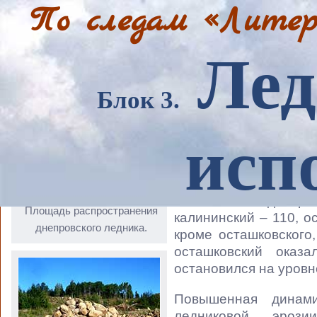
По следам «Литер
Лед
Блок 3.
В течение четвертич
миллионов лет) в
мощные ледниковые 
исп
современную те
последовательно дв
оледенений в тысяча
окский – 475, днепро
Площадь распространения
калининский – 110, о
днепровского ледника.
кроме осташковского
осташковский ока
остановился на уровн
Повышенная динам
ледниковой эроз