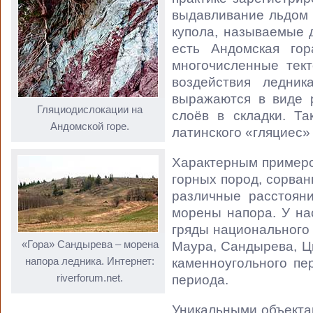
выдавливание льдом 
купола, называемые 
есть Андомская гор
многочисленные тек
воздействия ледни
выражаются в виде р
Гляциодислокации на
слоёв в складки. Т
Андомской горе.
латинского «гляциес»
Характерным примеро
горных пород, сорва
различные расстоян
морены напора. У на
гряды национального
«Гора» Сандырева – морена
Маура, Сандырева, Ц
напора ледника. Интернет:
каменноугольного пе
riverforum.net.
периода.
Уникальными объекта