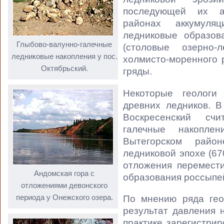
последующей их ак
районах аккумуля
ледниковые образов
Глыбово-валунно-галечные
(столовые озерно-
ледниковые накопления у пос.
холмисто-моренного 
Октябрьский.
гряды.
Некоторые геолог
древних ледников. В
Воскресенский счи
галечные накопле
Вытегорском райо
ледниковой эпохе (67
отложения перемест
Андомская гора с
образования россыпей
отложениями девонского
периода у Онежского озера.
По мнению ряда гео
результат давления 
практике зарегистри