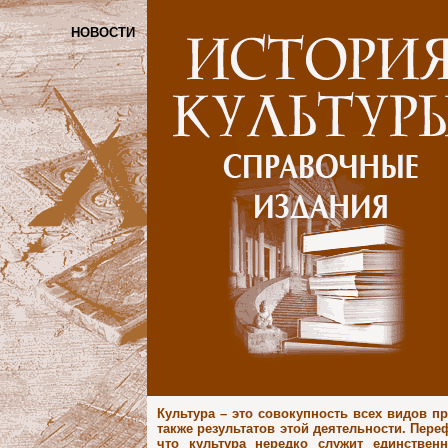
НОВОСТИ
Культура – это совокупность всех видов п
также результатов этой деятельности. Пере
что культура нередко служит единстве