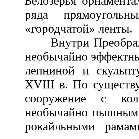
Белозерья орнамента
ряда прямоугольн
«городчатой» ленты.
Внутри Преображен
необычайно эффектны
лепниной и скульпт
XVIII в. По существу
сооружение с кол
необычайно пышными
рокайльными рамам