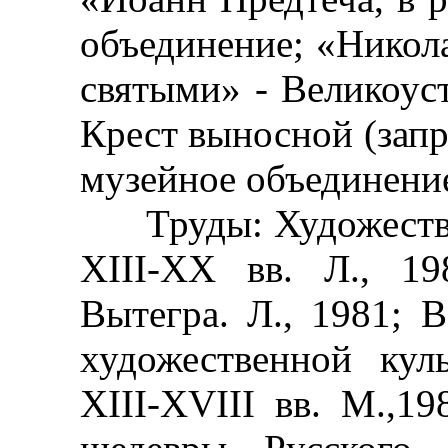
объединение; «Никол
святыми» - Великоус
Крест выносной (запр
музейное объединение
Труды: Художестве
XIII-XX вв. Л., 19
Вытегра. Л., 1981; 
художественной кул
XIII-XVIII вв. М.,1