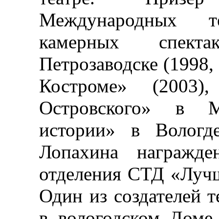
Международных те
камерных спект
Петрозаводске (1998,
Костроме» (2003)
Островского» в М
истории» в Вологд
Лопахина награжде
отделения СТД «Лучш
Один из создателей т
в вологодском Доме 