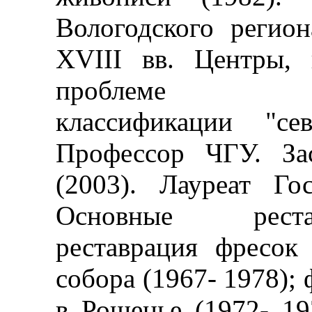
Вологодского регион
XVIII вв. Центры,
проблеме истор
классификации "се
Профессор ЧГУ. За
(2003). Лауреат Го
Основные реста
реставрация фресок
собора (1967- 1978);
в Рощенье (1972- 19