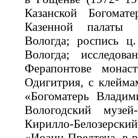
Казанской Богомат
Казенной палаты 
Вологда; роспись ц
Вологда; исследов
Ферапонтове монас
Одигитрия, с клейма
«Богоматерь Владим
Вологодский музей
Кирилло-Белозерс
«Иоанн Предтеча, в р