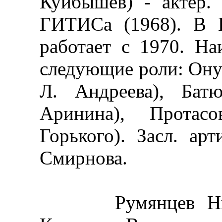
Куйбышев) - актер.
ГИТИСа (1968). В В
работает с 1970. Н
следующие роли: Он
Л. Андреева), Бат
Аринина), Протас
Горького). Засл. ар
Смирнова.
Румянцев Никол