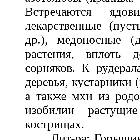
Встречаются ядов
лекарственные (пус
др.), медоносные 
растения, вплоть 
сорняков. К рудерал
деревья, кустарники (
а также мхи из родо
изобилии растущ
кострищах.
Лит-ра: Горышина Т