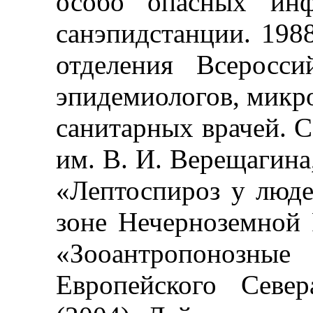
особо опасных инф
санэпидстанции. 1988
отделения Всероссий
эпидемиологов, микро
санитарных врачей. 
им. В. И. Верещагина
«Лептоспироз у люд
зоне Нечерноземной Р
«Зооантропонозны
Европейского Севе