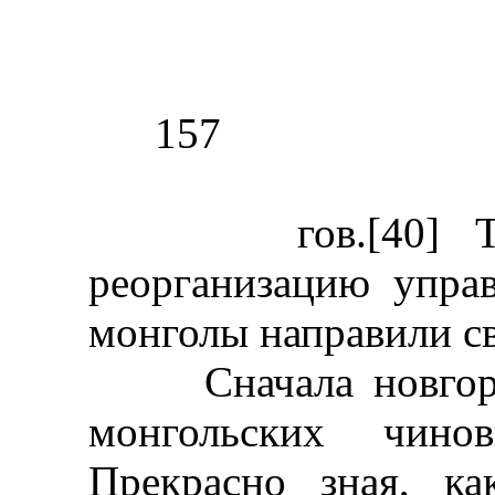
157
гов.[40] Таким
реорганизацию упра
монголы направили с
Сначала новгородц
монгольских чино
Прекрасно зная, к