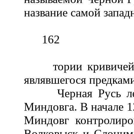
название самой запад
162
тории кривичей, д
являвшегося предками
Черная Русь легл
Миндовга. В начале 1
Миндовг контролиро
Волковыск и Слоним