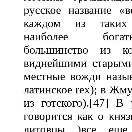
русское название «
каждом из таких 
наиболее богат
большинство из к
виднейшими старыми
местные вожди называ
латинское rex); в Жму
из готского).[47] В
говорится как о княз
литовцы )все еще 