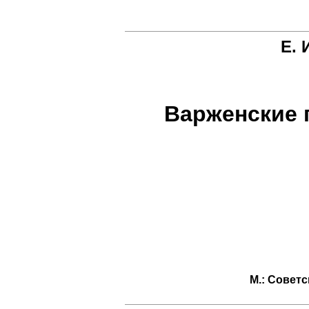
Е. 
Варженские 
М.: Советс