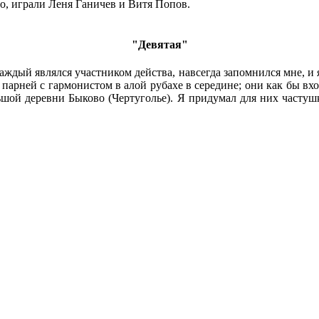
о, играли Леня Ганичев и Витя Попов.
"Девятая"
каждый являлся участником действа, навсегда запомнился мне, и 
арней с гармонистом в алой рубахе в середине; они как бы входя
ьшой деревни Быково (Чертуголье). Я придумал для них частушк