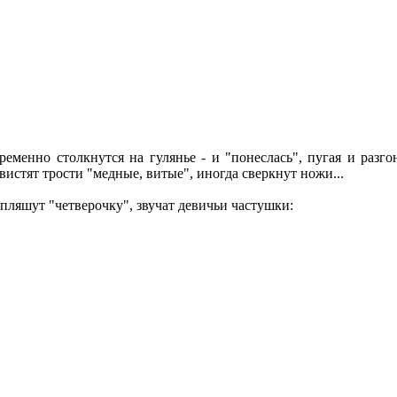
еменно столкнутся на гулянье - и "понеслась", пугая и разгон
истят трости "медные, витые", иногда сверкнут ножи...
о пляшут "четверочку", звучат девичьи частушки: