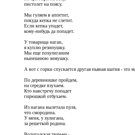
пистолет на поясу.
Мы гуляем в аппетит,
покуда кепка не слетит.
Если кепка упадет,
кому-нибудь да попадет.
У товарища наган,
я куплю резинушку.
Мы еще похулиганим
нынешнюю зимушку.
А вот с горки спускается другая пьяная шатия - это
По деревнюшке пройдем,
на середке взухаем.
Кто навстречу попадет
гирюшкой отбухаем.
Из нагана вылетала пуля,
что смородина.
У меня, у хулигана,
за решеткой родина.
Вологодская тюрьма -