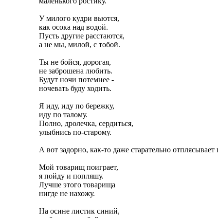
маленького ростику.
У милого кудри вьются,
как осока над водой.
Пусть другие расстаются,
а не мы, милой, с тобой.
Ты не бойся, дорогая,
не заброшена любить.
Будут ночи потемнее -
ночевать буду ходить.
Я иду, иду по бережку,
иду по талому.
Полно, дролечка, сердиться,
улыбнись по-старому.
А вот задорно, как-то даже старательно отплясывает
Мой товарищ поиграет,
я пойду и попляшу.
Лучше этого товарища
нигде не нахожу.
На осине листик синий,