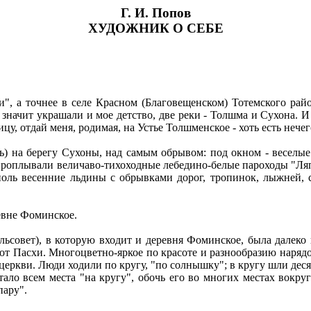
Г. И. Попов
ХУДОЖНИК О СЕБЕ
и", а точнее в селе Красном (Благовещенском) Тотемского рай
 значит украшали и мое детство, две реки - Толшма и Сухона. И
цу, отдай меня, родимая, на Устье Толшменское - хоть есть нечег
ь) на берегу Сухоны, над самым обрывом: под окном - веселые
проплывали величаво-тихоходные лебедино-белые пароходы "Ля
оль весенние льдины с обрывками дорог, тропинок, лыжней, 
ревне Фоминское.
ьсовет), в которую входит и деревня Фоминское, была далеко
 от Пасхи. Многоцветно-яркое по красоте и разнообразию наряд
церкви. Люди ходили по кругу, "по солнышку"; в кругу шли дес
ало всем места "на кругу", обочь его во многих местах вокруг
пару".