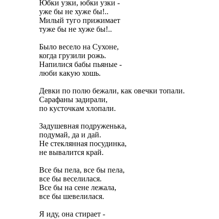
Юбки узки, юбки узки -
уже бы не хуже бы!..
Милый туго прижимает
туже бы не хуже бы!..
Было весело на Сухоне,
когда грузили рожь.
Напилися бабы пьяные -
люби какую хошь.
Девки по полю бежали, как овечки топали.
Сарафаны задирали,
по кусточкам хлопали.
Задушевная подруженька,
подумай, да и дай.
Не стеклянная посудинка,
не вывалится край.
Все бы пела, все бы пела,
все бы веселилася.
Все бы на сене лежала,
все бы шевелилася.
Я иду, она стирает -