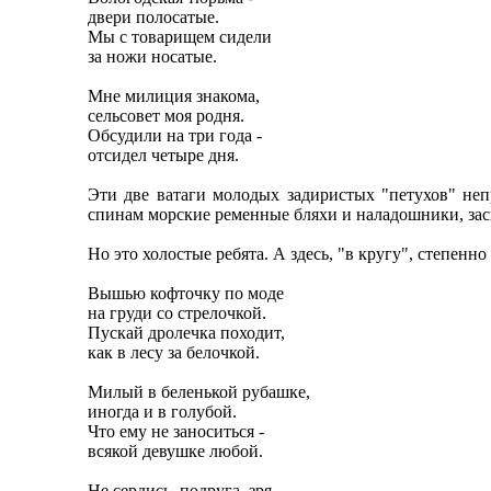
двери полосатые.
Мы с товарищем сидели
за ножи носатые.
Мне милиция знакома,
сельсовет моя родня.
Обсудили на три года -
отсидел четыре дня.
Эти две ватаги молодых задиристых "петухов" непр
спинам морские ременные бляхи и наладошники, засв
Но это холостые ребята. А здесь, "в кругу", степенн
Вышью кофточку по моде
на груди со стрелочкой.
Пускай дролечка походит,
как в лесу за белочкой.
Милый в беленькой рубашке,
иногда и в голубой.
Что ему не заноситься -
всякой девушке любой.
Не сердись, подруга, зря,