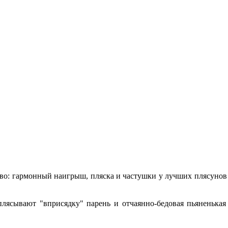
иво: гармонный наигрыш, пляска и частушки у лучших плясунов
отплясывают "вприсядку" парень и отчаянно-бедовая пьяненьк