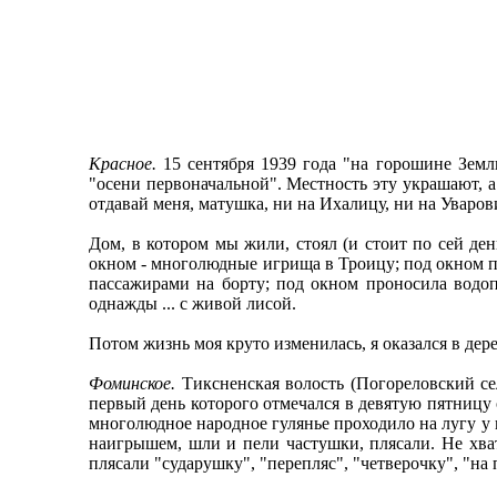
Красное.
15 сентября 1939 года "на горошине Земл
"осени первоначальной". Местность эту украшают, а
отдавай меня, матушка, ни на Ихалицу, ни на Уварови
Дом, в котором мы жили, стоял (и стоит по сей ден
окном - многолюдные игрища в Троицу; под окном 
пассажирами на борту; под окном проносила водоп
однажды ... с живой лисой.
Потом жизнь моя круто изменилась, я оказался в де
Фоминское.
Тиксненская волость (Погореловский сел
первый день которого отмечался в девятую пятницу
многолюдное народное гулянье проходило на лугу у 
наигрышем, шли и пели частушки, плясали. Не хват
плясали "сударушку", "перепляс", "четверочку", "на 