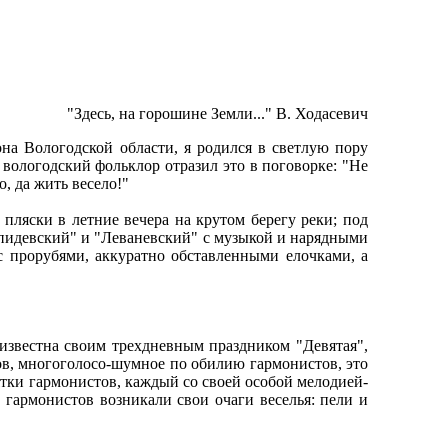
"Здесь, на горошине Земли..." В. Ходасевич
она Вологодской области, я родился в светлую пору
 вологодский фольклор отразил это в поговорке: "Не
о, да жить весело!"
 пляски в летние вечера на крутом берегу реки; под
пидевский" и "Леваневский" с музыкой и нарядными
с прорубями, аккуратно обставленными елочками, а
 известна своим трехдневным праздником "Девятая",
ов, многоголосо-шумное по обилию гармонистов, это
ятки гармонистов, каждый со своей особой мелодией-
 гармонистов возникали свои очаги веселья: пели и