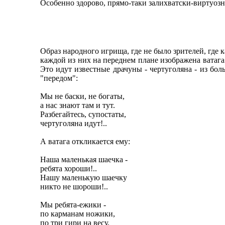
Особенно здорово, прямо-таки залихватски-виртуозн
Образ народного игрища, где не было зрителей, где 
каждой из них на переднем плане изображена ватага п
Это идут известные драчуны - чертуголяна - из бол
"передом":
Мы не баски, не богаты,
а нас знают там и тут.
Разбегайтесь, супостаты,
чертуголяна идут!..
А ватага откликается ему:
Наша маленькая шаечка -
ребята хороши!..
Нашу маленькую шаечку
никто не шороши!..
Мы ребята-ежики -
по карманам ножики,
по три гири на весу,