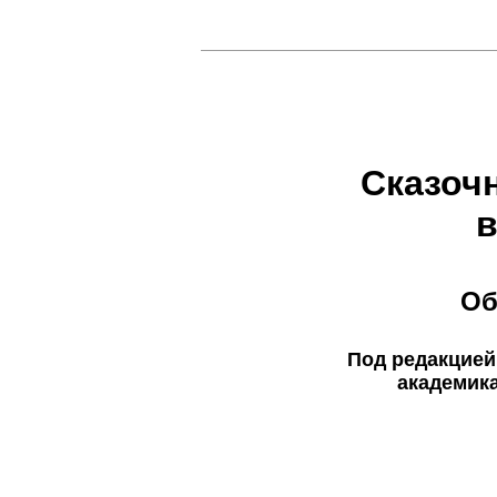
Сказоч
в
Об
Под редакцией
академика