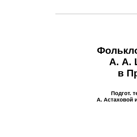
Фолькл
А. А.
в П
Подгот. т
А. Астаховой 