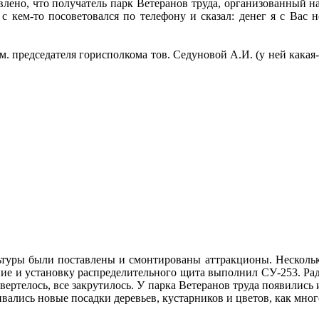
влено, что получатель парк Ветеранов труда, организованный н
с кем-то посоветовался по телефону и сказал: денег я с Вас 
редседателя горисполкома тов. Седуновой А.И. (у ней какая-т
ры были поставлены и смонтированы аттракционы. Несколько
ние и установку распределительного щита выполнил СУ-253. Рад
завертелось, все закрутилось. У парка Ветеранов труда появились
вались новые посадки деревьев, кустарников и цветов, как мног