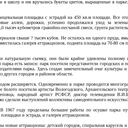
 школу и им вручались букеты цветов, выращенные в парке. 
вальная площадка с эстрадой на 450 кв.м площади. Все это в
овые аллеи, дорожки, успешно продолжался уход за зелен
4,0 тысяч кубометров гравийно-песчаной смеси, грунта растител
иалов свыше ? тысяч кубов. Не осталось ни одного пруда, ямы
местилась галерея аттракционов, поднята площадь на 70-80 см по
натуральную съемку, они были крайне удивлены полному и
парка есть записи: парк посетили представители городских и п
ателями парка. Здесь создан замечательный очаг культуры и
з других городов и районов области.
м расширяется. Одновременно в парке проводится многогранн
ее болото посетили артисты Вологодского, Архангельского теа
реповца, народный артист РСФСР, диктор телевидения В.И.
ко сделали выступлений коллективы самодеятельного искусства
1967 году проделаны большие работы по осушке парка пут
 площадки и эстрада, и галерея аттракционов.
овые аттракционы: детский городок, спиральная карусель и а