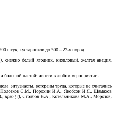
0 штук, кустарников до 500 – 22-х пород.
)
, снежно белый ягодник, кизиловый, желтая акация,
чии большой настойчивости в любом мероприятии.
ела, энтузиасты, ветераны труда, которые не считались
. Полозков С.М., Порохин И.А., Якобсон И.Я., Шамахов
В.,
нрзб (?)
, Столбов В.А., Котельникова М.А., Морозов,