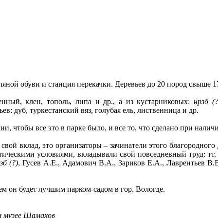
й обуви и станция перекачки. Деревьев до 20 пород свыше 170
ый, клен, тополь, липа и др., а из кустарниковых:
нрзб (?
ев: дуб, туркестанский вяз, голубая ель, лиственница и др.
, чтобы все это в парке было, и все то, что сделано при нали
вой вклад, это организаторы – зачинатели этого благородного д
атическими условиями, вкладывали свой повседневный труд: тт
зб (?)
, Гусев А.Е., Адамович В.А., Зариков Е.А., Лаврентьев В.
 он будет лучшим парком-садом в гор. Вологде.
 музее Шамахов