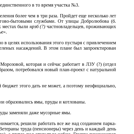
динственного в то время участка №3.
ления более чем в три раза. Пройдет еще несколько лет
ргово-бытовыми службами. От улицы Добролюбова (б.
их местах были
нрзб (?)
частновладельцев, проживающих
ье».
о в целях использования этого пустыря с привлечением
зеленых насаждений. В этом плане был запроектирован
розовой, которая и сейчас работает в ЛЗУ (?) (отдел
образом, потребовался новый план-проект с натуральной
 бюджет этого дать не может, а поэтому неофициально,
рии образовались ямы, пруды и котлованы.
руды заменяли даже мусорные ямы.
имается, решили работать все же над созданием парка-
 Ветераны труда (пенсионеры) через день и каждый день