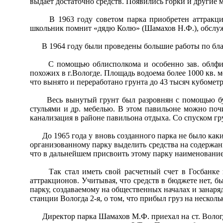
выдает достаточно средств. Появились горки и другие 
В 1963 году советом парка приобретен аттракцион 
школьник помнит «дядю Колю» (Шамахов Н.Ф.), обслу
В 1964 году были проведены большие работы по благо
С помощью облисполкома и особенно зав. облфинот
похожих в г.Вологде. Площадь водоема более 1000 кв. м
что вынято и переработано грунта до 43 тысяч кубометр
Весь вынутый грунт был разровнян с помощью бульд
стульями и др. мебелью. В этом павильоне можно поч
канализация в районе павильона отдыха. Со спуском гр
До 1965 года у вновь созданного парка не было каких
организованному парку выделить средства на содержан
что в дальнейшем присвоить этому парку наимен
Так стал иметь свой расчетный счет в Госбанке и с
аттракционов. Учитывая, что средств в бюджете нет, 
парку, создаваемому на общественных началах и занаря
станции Вологда 2-я, о том, что прибыл груз на нескол
Директор парка Шамахов М.Ф. приехал на ст. Вологда 