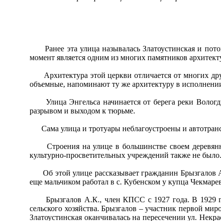
Ранее эта улица называлась Златоустинская и потому,
момент является одним из многих памятников архитект
Архитектура этой церкви отличается от многих друг
объемные, напоминают ту же архитектуру в исполнении
Улица Энгельса начинается от берега реки Вологды, 
разрывом и выходом к тюрьме.
Сама улица и тротуары неблагоустроены и автотрансп
Строения на улице в большинстве своем деревянные
культурно-просветительных учреждений также не было
Об этой улице рассказывает гражданин Брызгалов Але
еще мальчиком работал в с. Кубенском у купца Чекмарев
Брызгалов А.К., член КПСС с 1927 года. В 1929 год
сельского хозяйства. Брызгалов – участник первой мир
Златоустинская оканчивалась на пересечении ул. Некр