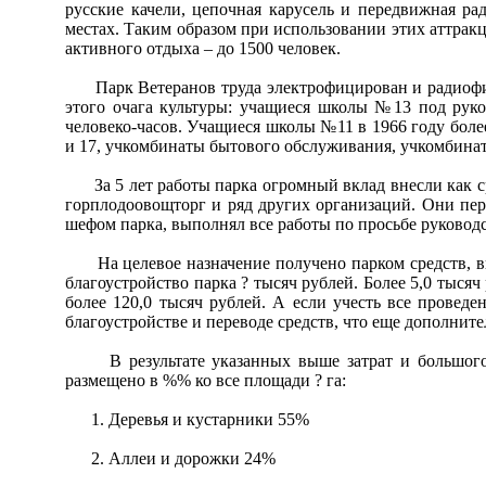
русские качели, цепочная карусель и передвижная ра
местах. Таким образом при использовании этих аттрак
активного отдыха – до 1500 человек.
Парк Ветеранов труда электрофицирован и радиофицир
этого очага культуры: учащиеся школы №13 под руко
человеко-часов. Учащиеся школы №11 в 1966 году бол
и 17, учкомбинаты бытового обслуживания, учкомбина
За 5 лет работы парка огромный вклад внесли как сред
горплодоовощторг и ряд других организаций. Они пер
шефом парка, выполнял все работы по просьбе руководс
На целевое назначение получено парком средств, выд
благоустройство парка ? тысяч рублей. Более 5,0 тыся
более 120,0 тысяч рублей. А если учесть все прове
благоустройстве и переводе средств, что еще дополните
В результате указанных выше затрат и большого тр
размещено в %% ко все площади ? га:
1. Деревья и кустарники 55%
2. Аллеи и дорожки 24%