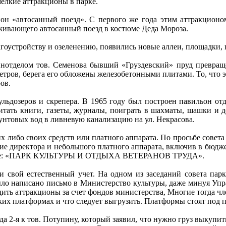
мелкие аттракционы в парке.
«автосанный поезд». С первого же года этим аттракционом 
живающего автосанный поезд в костюме Деда Мороза.
устройству и озеленению, появились новые аллеи, площадки, ц
делом тов. Семенова бывший «Груздевский» пруд превращен
етров, берега его обложены железобетонными плитами. То, что э
ов.
озеров и скрепера. В 1965 году был построен павильон отды
итать книги, газеты, журналы, поиграть в шахматы, шашки и 
унтовых вод в ливневую канализацию на ул. Некрасова.
 либо своих средств или платного аппарата. По просьбе совета 
ие директора и небольшого платного аппарата, включив в бюдже
ование: «ПАРК КУЛЬТУРЫ И ОТДЫХА ВЕТЕРАНОВ ТРУДА».
вой естественный учет. На одном из заседаний совета парк
было написано письмо в Министерство культуры, даже минуя Уп
дить аттракционы за счет фондов министерства, Многие тогда чл
ьких платформах и что следует выгрузить. Платформы стоят под п
2-я к тов. Потупину, который заявил, что нужно груз выкупить 