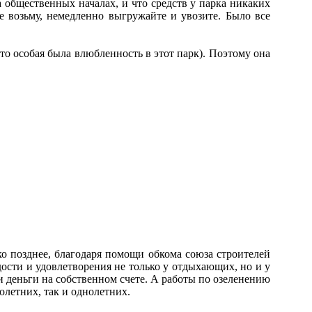
а общественных началах, и что средств у парка никаких
не возьму, немедленно выгружайте и увозите. Было все
о особая была влюбленность в этот парк). Поэтому она
 позднее, благодаря помощи обкома союза строителей
ости и удовлетворения не только у отдыхающих, но и у
 и деньги на собственном счете. А работы по озеленению
олетних, так и однолетних.