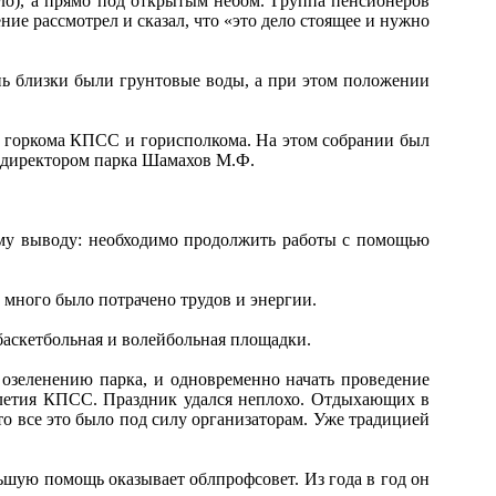
ло), а прямо под открытым небом. Группа пенсионеров
ие рассмотрел и сказал, что «это дело стоящее и нужно
 близки были грунтовые воды, а при этом положении
 горкома КПСС и горисполкома. На этом собрании был
ым директором парка Шамахов М.Ф.
му выводу: необходимо продолжить работы с помощью
 много было потрачено трудов и энергии.
аскетбольная и волейбольная площадки.
 озеленению парка, и одновременно начать проведение
0-летия КПСС. Праздник удался неплохо. Отдыхающих в
о все это было под силу организаторам. Уже традицией
ьшую помощь оказывает облпрофсовет. Из года в год он