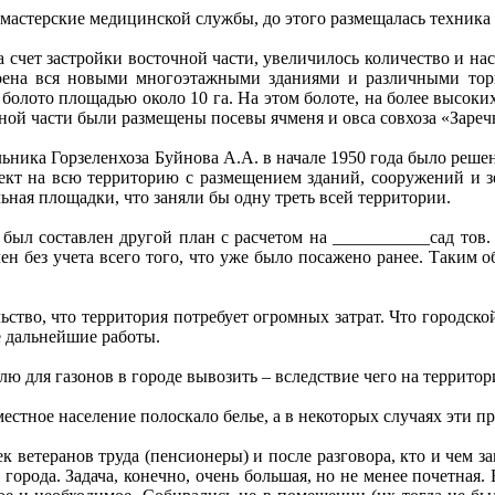
стерские медицинской службы, до этого размещалась техника е
счет застройки восточной части, увеличилось количество и насе
строена вся новыми многоэтажными зданиями и различными то
 болото площадью около 10 га. На этом болоте, на более высок
чной части были размещены посевы ячменя и овса совхоза «Зареч
ика Горзеленхоза Буйнова А.А. в начале 1950 года было решен
оект на всю территорию с размещением зданий, сооружений и 
ьная площадки, что заняли бы одну треть всей территории.
составлен другой план с расчетом на ___________сад тов. Мо
лен без учета всего того, что уже было посажено ранее. Таким 
тво, что территория потребует огромных затрат. Что городской
е дальнейшие работы.
лю для газонов в городе вывозить – вследствие чего на террито
стное население полоскало белье, а в некоторых случаях эти п
ветеранов труда (пенсионеры) и после разговора, кто и чем зан
 города. Задача, конечно, очень большая, но не менее почетная.