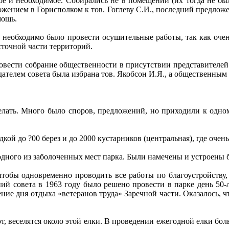
ое и необходимое. Собирались не в помещении (их тогда не бы
ожением в Горисполком к тов. Гоглеву С.И., последний предложен
мощь.
обходимо было провести осушительные работы, так как очень
осточной части территорий.
ести собрание общественности в присутствии представителей
едателем совета была избрана тов. Якобсон И.Я., а общественн
лать. Много было споров, предложений, но приходили к одно
й до ?00 берез и до 2000 кустарников (центральная), где очень
ого из заболоченных мест парка. Были намечены и устроены б
обы одновременно проводить все работы по благоустройству,
ний совета в 1963 году было решено провести в парке день 5
ие дня отдыха «ветеранов труда» Заречной части. Оказалось, чт
веселятся около этой елки. В проведении ежегодной елки бол