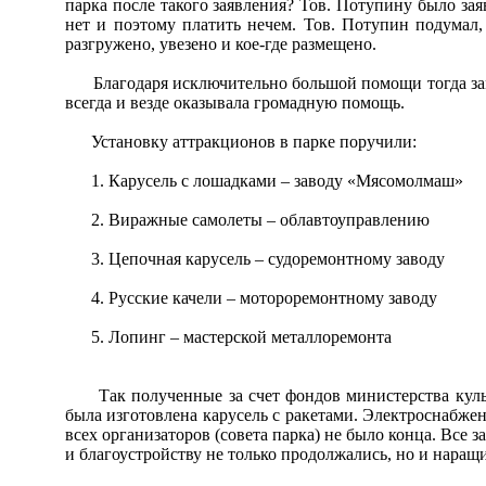
парка после такого заявления? Тов. Потупину было зая
нет и поэтому платить нечем. Тов. Потупин подумал, 
разгружено, увезено и кое-где размещено.
Благодаря исключительно большой помощи тогда зам. п
всегда и везде оказывала громадную помощь.
Установку аттракционов в парке поручили:
1. Карусель с лошадками – заводу «Мясомолмаш»
2. Виражные самолеты – облавтоуправлению
3. Цепочная карусель – судоремонтному заводу
4. Русские качели – мотороремонтному заводу
5. Лопинг – мастерской металлоремонта
Так полученные за счет фондов министерства культу
была изготовлена карусель с ракетами. Электроснабже
всех организаторов (совета парка) не было конца. Все 
и благоустройству не только продолжались, но и наращи