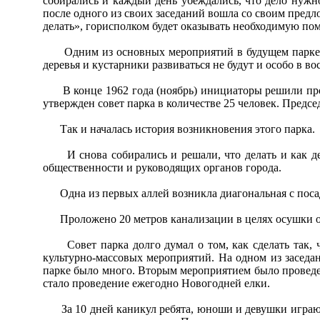
собирались и каждый день убеждались, что дело нужн
после одного из своих заседаний вошла со своим предл
делать», горисполком будет оказывать необходимую по
Одним из основных мероприятий в будущем парке не
деревья и кустарники развиваться не будут и особо в в
В конце 1962 года (ноябрь) инициаторы решили пров
утвержден совет парка в количестве 25 человек. Предс
Так и началась история возникновения этого парка.
И снова собирались и решали, что делать и как де
общественности и руководящих органов города.
Одна из первых аллей возникла диагональная с посадко
Проложено 20 метров канализации в целях осушки одн
Совет парка долго думал о том, как сделать так, чт
культурно-массовых мероприятий. На одном из заседа
парке было много. Вторым мероприятием было проведен
стало проведение ежегодно Новогодней елки.
За 10 дней каникул ребята, юноши и девушки играют, 