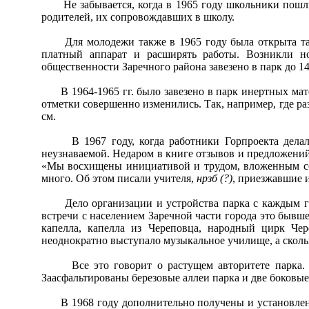
Не забывается, когда в 1965 году школьники пошли в
родителей, их сопровождавших в школу.
Для молодежи также в 1965 году была открыта танце
платный аппарат и расширять работы. Возникли н
общественности Заречного района завезено в парк до 1
В 1964-1965 гг. было завезено в парк инертных матер
отметки совершенно изменились. Так, например, где раз
см.
В 1967 году, когда работники Горпроекта делали 
неузнаваемой. Недаром в книге отзывов и предложений 
«Мы восхищены инициативой и трудом, вложенным созд
много. Об этом писали учителя,
нрзб (?)
, приезжавшие и
Дело организации и устройства парка с каждым годо
встречи с населением Заречной части города это бывш
капелла, капелла из Череповца, народный цирк Че
неоднократно выступало музыкальное училище, а сколь
Все это говорит о растущем авторитете парка. В 
Заасфальтированы березовые аллеи парка и две боковые
В 1968 году дополнительно получены и установлены н