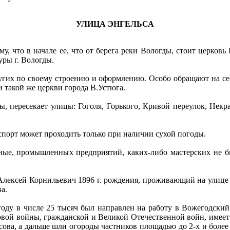
УЛИЦА ЭНГЕЛЬСА
 что в начале ее, что от берега реки Вологды, стоит церковь 
уры г. Вологды.
их по своему строению и оформлению. Особо обращают на себ
 такой же церкви города В.Устюга.
пересекает улицы: Гоголя, Горького, Кривой переулок, Некрас
орт может проходить только при наличии сухой погоды.
, промышленных предприятий, каких-либо мастерских не был
.
ксей Корнильевич 1896 г. рождения, проживающий на улице 4
а.
у в числе 25 тысяч был направлен на работу в Вожегодский р
овой войны, гражданской и Великой Отечественной войн, имеет м
асова, а дальше шли огороды частников площадью до 2-х и более