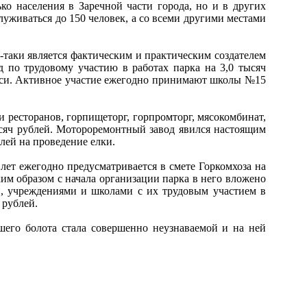
ко населения в Заречной части города, но и в других
уживаться до 150 человек, а со всеми другими местами
таки является фактическим и практическим создателем
 по трудовому участию в работах парка на 3,0 тысяч
меси. Активное участие ежегодно принимают школы №15
и ресторанов, горпищеторг, горпромторг, мясокомбинат,
ысяч рублей. Мотороремонтный завод явился настоящим
лей на проведение елки.
ет ежегодно предусматривается в смете Горкомхоза на
ким образом с начала организации парка в него вложено
и, учреждениями и школами с их трудовым участием в
 рублей.
его болота стала совершенно неузнаваемой и на ней