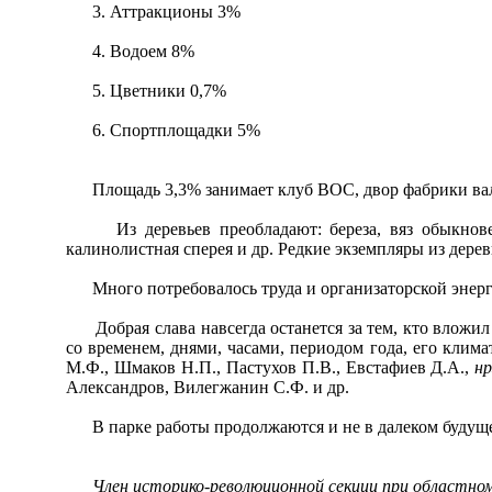
3. Аттракционы 3%
4. Водоем 8%
5. Цветники 0,7%
6. Спортплощадки 5%
Площадь 3,3% занимает клуб ВОС, двор фабрики валяно
Из деревьев преобладают: береза, вяз обыкновенн
калинолистная сперея и др. Редкие экземпляры из деревь
Много потребовалось труда и организаторской энергии
Добрая слава навсегда останется за тем, кто вложил с
со временем, днями, часами, периодом года, его клим
М.Ф., Шмаков Н.П., Пастухов П.В., Евстафиев Д.А.,
нр
Александров, Вилегжанин С.Ф. и др.
В парке работы продолжаются и не в далеком будущем
Член историко-революционной секции при областном