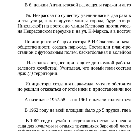
В б. церкви Антипьевской размещены гаражи и автома
Ул. Некрасова по существу увеличилась в два раза за 
и эта улица, как и другие улицы города, будет за
Никольской) на восток до улицы Кленовая протянулось
на Некрасовском переулке и на ул. К-Маркса, а в восто
По инициативе б. архитектора В.И.Соколова и начальн
общественности создать парк-сад. Составили план-пр
стадион с футбольным полем, баскетбольная и волейбол
Несколько позднее при защите дипломной работы был 
зеленого хозяйства). Учитывая, что новый план состав
нрзб (?)
территории.
Инициаторы создания парка-сада, учтя то обстоятельс
но решили отказаться от этой идеи и приостановили вс
А начиная с 1957-58 гг. по 1961 г. начали годную зем
В 1962 году на всей площади было до 5 прудов, где ме
В 1962 году случайно встретились несколько человек 
сада для культуры и отдыха трудящихся Заречной части