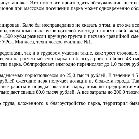
диоустановка. Это позволит производить обслуживание не толь
ционов при массовом посещении парка может одновременно обсл
ован. Было бы несправедливо не сказать о том, а кто же все-
водством классных руководителей ежегодно вносят свой вклад
ее 1500 куб.м разнесли вручную грунта и песчано-гравийной с
т УРСа Минлеса, техническое училище №1.
ствами, так и в трудовом участии такие, как: трест столовых 
евели на расчетный счет парка на благоустройство более 43 т
тва парка. Облпрофсовет ежегодно перечисляет до 1,0 тысяч руб
еляемых горисполкомом до 25,0 тысяч рублей. В течение 4-5 л
ч рублей ежегодно парк получает дотации из бюджета города. Та
денные работы в порядке оказания парку помощи предприятиям
льно даст свыше 80,0 тысяч рублей. А все затраты до 200,0 тысяч
уда, вложенного в благоустройство парка, территория бывш