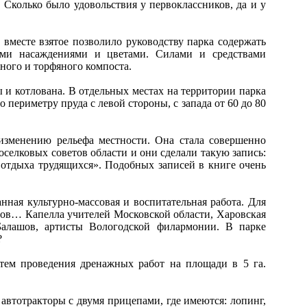
Сколько было удовольствия у первоклассников, да и у
месте взятое позволило руководству парка содержать
ыми насаждениями и цветами. Силами и средствами
ьного и торфяного компоста.
 и котлована. В отдельных местах на территории парка
 периметру пруда с левой стороны, с запада от 60 до 80
зменению рельефа местности. Она стала совершенно
оселковых советов области и они сделали такую запись:
 отдыха трудящихся». Подобных записей в книге очень
ая культурно-массовая и воспитательная работа. Для
тров… Капелла учителей Московской области, Харовская
Балашов, артисты Вологодской филармонии. В парке
?
ем проведения дренажных работ на площади в 5 га.
втотракторы с двумя прицепами, где имеются: лопинг,