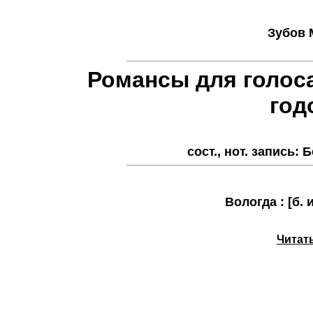
Зубов 
Романсы для голоса
год
сост., нот. запись: Б
Вологда : [б. и
Читать