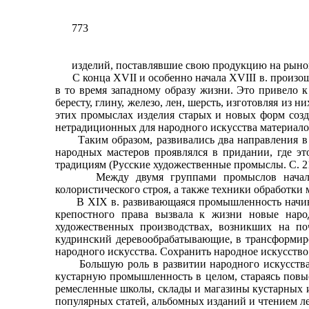
773
изделий, поставлявшие свою продукцию на рынок:
С конца XVII и особенно начала XVIII в. произошл
в то время западному образу жизни. Это привело 
бересту, глину, железо, лен, шерсть, изготовляя из 
этих промыслах изделия старых и новых форм соз
нетрадиционных для народного искусства материало
Таким образом, развивались два направления в на
народных мастеров проявлялся в придании, где э
традициям (Русские художественные промыслы. С. 21
Между двумя группами промыслов начался про
колористического строя, а также техники обработки 
В XIX в. развивающаяся промышленность начинает
крепостного права вызвала к жизни новые народ
художественных производствах, возникших на по
кудринский деревообрабатывающие, в трансформиро
народного искусства. Сохранить народное искусство
Большую роль в развитии народного искусства иг
кустарную промышленность в целом, стараясь повыс
ремесленные школы, склады и магазины кустарных и
популярных статей, альбомных изданий и чтением л