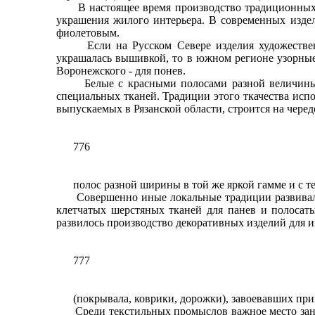
В настоящее время производство традиционных тка
украшения жилого интерьера. В современных издел
фиолетовым.
Если на Русском Севере изделия художественного
украшалась вышивкой, то в южном регионе узорные
Воронежского - для понев.
Белые с красными полосами разной величины по
специальных тканей. Традиции этого ткачества испо
выпускаемых в Рязанской области, строится на чере
776
полос разной ширины в той же яркой гамме и с теми
Совершенно иные локальные традиции развивались 
клетчатых шерстяных тканей для панев и полосат
развилось производство декоративных изделий для и
777
(покрывала, коврики, дорожки), завоевавших призна
Среди текстильных промыслов важное место заним