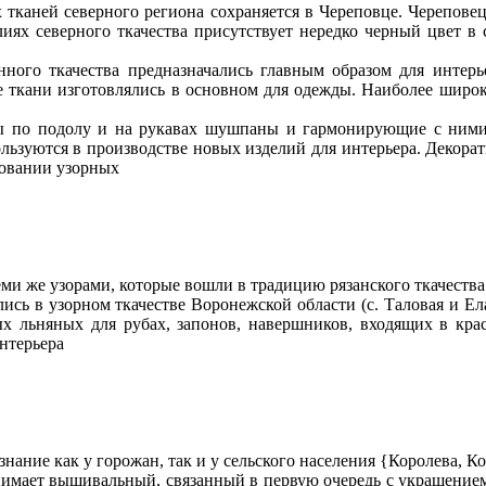
ней северного региона сохраняется в Череповце. Череповецки
иях северного ткачества присутствует нередко черный цвет в
 ткачества предназначались главным образом для интерьера
 ткани изготовлялись в основном для одежды. Наиболее широко
 подолу и на рукавах шушпаны и гармонирующие с ними по
льзуются в производстве новых изделий для интерьера. Декорат
довании узорных
 же узорами, которые вошли в традицию рязанского ткачества 
в узорном ткачестве Воронежской области (с. Таловая и Елан
ых льняных для рубах, запонов, навершников, входящих в кра
нтерьера
ние как у горожан, так и у сельского населения {Королева, Кож
ает вышивальный, связанный в первую очередь с украшением к