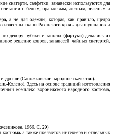
е скатерти, салфетки, занавески используются для
 сочетании с белым, оранжевым, желтым, зеленым и
, а не для одежды, которая, как правило, щедро
 известны ткани Рязанского края - для шушпанов и
 декору рубахи и запоны (фартуки) делались из
ивное решение ковров, занавесей, чайных скатертей,
издревле (Сапожковское народное ткачество).
ь-Колено). Здесь на основе традиций изготовления
сочный комплекс воронежского народного костюма,
евникова, 1966. С. 29).
остюма, а также предметов интерьера и отдельных