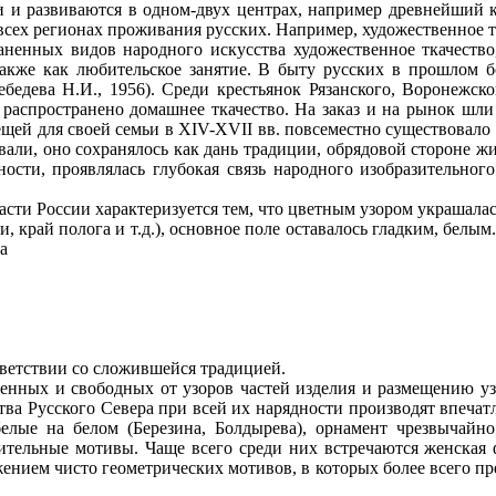
развиваются в одном-двух центрах, например древнейший ко
всех регионах проживания русских. Например, художественное 
ных видов народного искусства художественное ткачество,
акже как любительское занятие. В быту русских в прошлом б
ебедева Н.И., 1956). Среди крестьянок Рязанского, Воронежск
распространено домашнее ткачество. На заказ и на рынок шли
щей для своей семьи в XIV-XVII вв. повсеместно существовал
вали, оно сохранялось как дань традиции, обрядовой стороне
ности, проявлялась глубокая связь народного изобразительно
и России характеризуется тем, что цветным узором украшалась
и, край полога и т.д.), основное поле оставалось гладким, белы
а
ветствии со сложившейся традицией.
х и свободных от узоров частей изделия и размещению узор
тва Русского Севера при всей их нарядности производят впечат
елые на белом (Березина, Болдырева), орнамент чрезвычайно
тельные мотивы. Чаще всего среди них встречаются женская 
ением чисто геометрических мотивов, в которых более всего пр