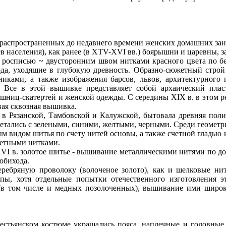
ространенных до недавнего времени женских домашних заняти
оев населения), как ранее (в XTV-XVI вв.) боярышни и царевны,
списью ~ двусторонним швом нитками красного цвета по бел
ода, уходящие в глубокую древность. Образно-сюжетный строй
иками, а также изображения барсов, львов, архитектурного 
. Все в этой вышивке представляет собой архаический плас
ешниц-скатертей и женской одежды. С середины XIX в. в этом 
вая сквозная вышивка.
Рязанской, Тамбовской и Калужской, бытовала древняя поли
етались с зелеными, синими, желтыми, черными. Среди геометр
 видом шитья по счету нитей основы, а также счетной гладью 
ветными нитками.
I в. золотое шитье - вышивание металлическими нитями по до
обихода.
яную проволоку (волоченое золото), как и шелковые нити
опы, хотя отдельные попытки отечественного изготовления э
 (в том числе и медных позолоченных), вышивание ими широко
ьянском костюме украшались пояса, наплечные и головные п