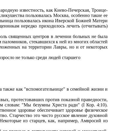
родную известность, как Киево-Печерская, Троице-
ликушества пользовалась Москва, особенно такие ее
ельница пользовалась икона Иверской Божией Матери
щенникам нередко приходилось лечить (отчитывать)
оль священных центров в лечении больных не была
 паломников, стекавшихся к ней из многих областей
оложенных на территории Лавры, но и от некоторых
росло не только среди людей старшего
а также как "вспомогательнице" в семейной жизни и
ых, протестовавших против показной праведности,
м словам: "Мы безумны Христа ради" (I Кор. 4:10).
венное здоровье обеспечивает здоровье физическое
во. Старчество это чисто русское явление духовной
Некоторые из старцев, как, например, Амвросий из