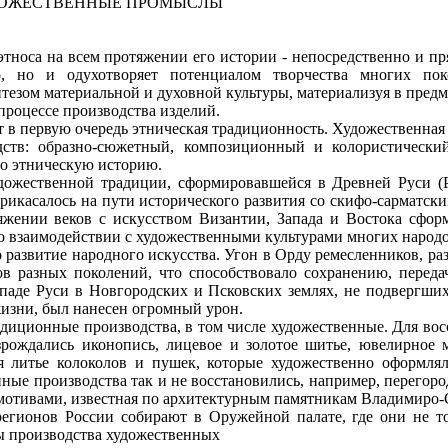
ОЖЕСТВЕННЫЕ ПРОМЫСЛЫ
оса на всем протяжении его истории - непосредственно и пря
тво, но и одухотворяет потенциалом творчества многих по
тезом материальной и духовной культуры, материализуя в предм
процессе производства изделий.
 первую очередь этническая традиционность. Художественная т
дств: образно-сюжетный, композиционный и колористически
о этническую историю.
ественной традиции, сформировавшейся в Древней Руси (Рыб
прикасалось на пути исторического развития со скифо-сарматски
яжении веков с искусством Византии, Запада и Востока сфор
 во взаимодействии с художественными культурами многих народ
звитие народного искусства. Угон в Орду ремесленников, раз
в разных поколений, что способствовало сохранению, переда
ападе Руси в Новгородских и Псковских землях, не подвергши
жизни, был нанесен огромный урон.
ционные производства, в том числе художественные. Для вос
озрождались иконопись, лицевое и золотое шитье, ювелирное 
я литье колоколов и пушек, которые художественно оформля
ые производства так и не восстановились, например, перегоро
тивами, известная по архитектурным памятникам Владимиро-С
нов России собирают в Оружейной палате, где они не тол
ы производства художественных