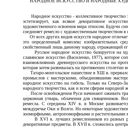
НАРОДНОЕ ИСКУССТВО И НАРОДНЫЕ ХУД
Народное искусство - коллективное творчество этн
эстетизирует, как всякое декоративное искусс
художественного освоения мира этносом. Будучи син
соединяет ремесло с художественным творчеством в 
От всех других видов искусств народное отличает в
это определенный комплекс изобразительных сре
свойственный лишь данному народу, отражающий ег
Русское народное искусство базируется на худож
славянское искусство (Василенко, 1977), которое со
взаимовлияниях древнерусского искусства на прот
которая затем развивалась на протяжении столетии
Татаро-монгольское нашествие в ХШ в. прервало ра
промыслов с мастерскими, объединявшими мастеро
народное искусство на гибель. Только на Северо-З
народного творчества, как и всем сферам народной 
После освобождения Руси начинают оживать тради
церковная утварь, облачения для священников. В
ремесла. С середины XIV в. в Москве развиваетс
междуречье Оки и Волги. Но некоторые художественн
зооморфными, антропоморфными и растительными мо
В XVI в. лучших ремесленников из разных регио
декоративные предметы. В XVII в. сложились центр