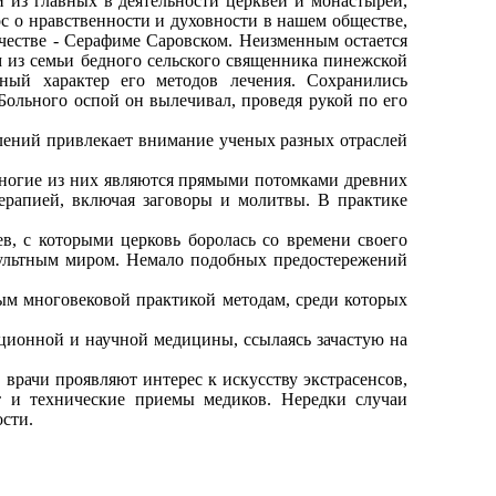
из главных в деятельности церквей и монастырей,
рос о нравственности и духовности в нашем обществе,
рчестве - Серафиме Саровском. Неизменным остается
 из семьи бедного сельского священника пинежской
ный характер его методов лечения. Сохранились
 Больного оспой он вылечивал, проведя рукой по его
лений привлекает внимание ученых разных отраслей
ногие из них являются прямыми потомками древних
терапией, включая заговоры и молитвы. В практике
, с которыми церковь боролась со времени своего
культным миром. Немало подобных предостережений
 многовековой практикой методам, среди которых
иционной и научной медицины, ссылаясь зачастую на
ачи проявляют интерес к искусству экстрасенсов,
т и технические приемы медиков. Нередки случаи
сти.