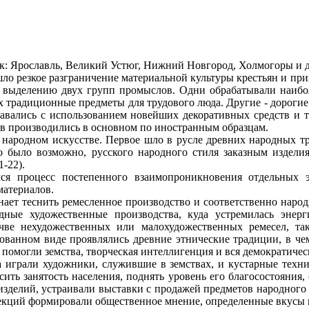
 Ярославль, Великий Устюг, Нижний Новгород, Холмогоры и д
о резкое разграничение материальной культуры крестьян и пр
к выделению двух групп промыслов. Одни обрабатывали наибо
них традиционные предметы для трудового люда. Другие - дорогие
давались с использованием новейших декоративных средств и 
в производились в основном по иностранным образцам.
родном искусстве. Первое шло в русле древних народных тра
то было возможно, русского народного стиля заказным издели
-22).
цесс постепенного взаимопроникновения отдельных эле
материалов.
 теснить ремесленное производство и соответственно народно
ные художественные производства, куда устремилась энер
чве нехудожественных или малохудожественных ремесел, та
ванном виде проявлялись древние этнические традиции, в чем,
 помогли земства, творческая интеллигенция и вся демократичес
рали художники, служившие в земствах, и кустарные техник
ить занятость населения, поднять уровень его благосостояния
зделий, устраивали выставки с продажей предметов народного 
екций формировали общественное мнение, определенные вкусы и