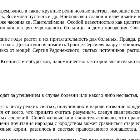
млялись в такие крупные религиозные центры, имевшие всена
ь, Зосимова пустынь и др. Наибольшей славой в излечивании к
кже часовня св. Пантелеймона. Особой известностью как целит
гих монастырях учреждались больницы и дома призрения. Свя
е годы растет и их притягательность для больных. Правда, р
и годы. Достаточно вспомнить Троице-Сергиеву лавру с обилием
олько от мощей Сергия Радонежского, святых источников, расп
ении Петербургской, паломничество к которой значительно воз
т за утешением в случае болезни или какого-либо несчастья, 
к числу редких святых, получивших в народе название юродив
 от всего, что принято считать разумным, следуя евангельски
х сословий. Своей жизнью они свидетельствовали, что нравст
ени почитания народом с юродством может сравниться старчест
озные корни, развилось в системе православного монашества. 