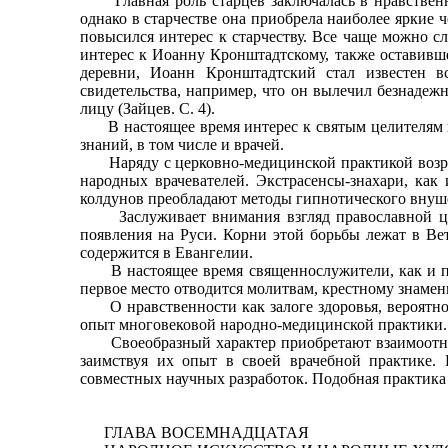
Главная роль старцев заключалась в нравственно
однако в старчестве она приобрела наиболее яркие ч
повысился интерес к старчеству. Все чаще можно с
интерес к Иоанну Кронштадтскому, также оставивш
деревни, Иоанн Кронштадтский стал известен в
свидетельства, например, что он вылечил безнадежн
лицу (Зайцев. С. 4).
В настоящее время интерес к святым целителям во
знаний, в том числе и врачей.
Наряду с церковно-медицинской практикой возрож
народных врачевателей. Экстрасенсы-знахари, как
колдунов преобладают методы гипнотического внуш
Заслуживает внимания взгляд православной церкв
появления на Руси. Корни этой борьбы лежат в В
содержится в Евангелии.
В настоящее время священнослужители, как и пре
первое место отводится молитвам, крестному знамени
О нравственности как залоге здоровья, вероятно, 
опыт многовековой народно-медицинской практики.
Своеобразный характер приобретают взаимоотноше
заимствуя их опыт в своей врачебной практике.
совместных научных разработок. Подобная практика
ГЛАВА ВОСЕМНАДЦАТАЯ