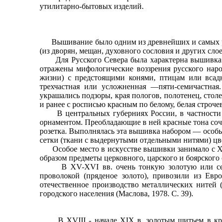
утилитарно-бытовых изделий.
Вышивание было одним из древнейших и самых расп
(из дворян, мещан, духовного сословия и других сл
Для Русского Севера была характерна вышивка ро
отражены мифологические воззрения русского нар
жизни) с предстоящими конями, птицам или всадн
трехчастная или усложненная —пяти-семичастная
украшались подзоры, края пологов, полотенец, стол
и ранее с росписью красным по белому, белая строче
В центральных губерниях России, в частности в 
орнаментом. Преобладающие в ней красные тона соч
розетка. Выполнялась эта вышивка набором — особым
сетки (ткани с выдернутыми отдельными нитями) ц
Особое место в искусстве вышивки занимало с XV
образом предметы церковного, царского и боярского 
В XV-XVI вв. очень тонкую золотую или серебр
проволокой (пряденое золото), привозили из Евр
отечественное производство металлических нитей
городского населения (Маслова, 1978. С. 39).
В XVIII - начале XIX в. золотым шитьем в крест