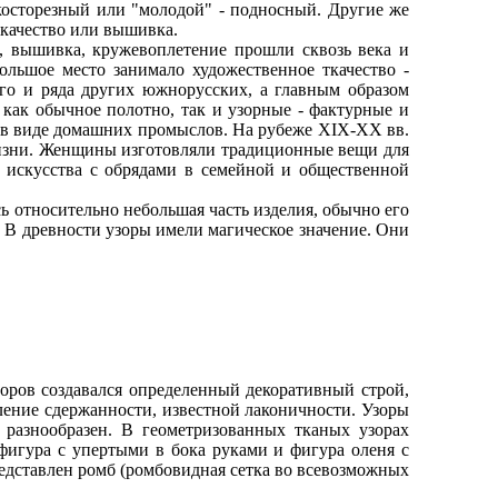
сторезный или "молодой" - подносный. Другие же
ткачество или вышивка.
 вышивка, кружевоплетение прошли сквозь века и
ольшое место занимало художественное ткачество -
ого и ряда других южнорусских, а главным образом
 как обычное полотно, так и узорные - фактурные и
о в виде домашних промыслов. На рубеже XIX-XX вв.
 жизни. Женщины изготовляли традиционные вещи для
го искусства с обрядами в семейной и общественной
 относительно небольшая часть изделия, обычно его
м. В древности узоры имели магическое значение. Они
ов создавался определенный декоративный строй,
ление сдержанности, известной лаконичности. Узоры
 разнообразен. В геометризованных тканых узорах
фигура с упертыми в бока руками и фигура оленя с
едставлен ромб (ромбовидная сетка во всевозможных