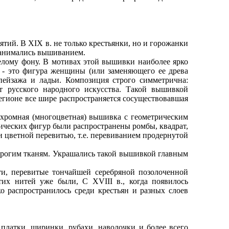
й. В XIX в. не только крестьянки, но и горожанки
 занимались вышиванием.
ому фону. В мотивах этой вышивки наиболее ярко
 - это фигура женщины (или заменяющего ее древа
пейзажа и ладьи. Композиция строго симметрична:
т русского народного искусства. Такой вышивкой
регионе все шире распространяется сосуществовавшая
хромная (многоцветная) вышивка с геометрическим
ических фигур были распространены ромбы, квадрат,
и цветной перевитью, т.е. перевиванием продернутой
рогим тканям. Украшались такой вышивкой главным
, перевитые тончайшей серебряной позолоченной
тих нитей уже были, С XVIII в., когда появилось
 распространилось среди крестьян и разных слоев
латки, ширинки, рубахи, наволочки и более всего