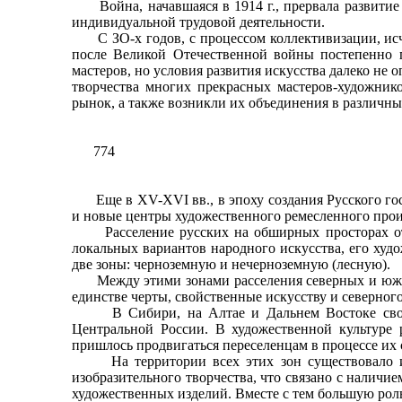
Война, начавшаяся в 1914 г., прервала развитие
индивидуальной трудовой деятельности.
С ЗО-х годов, с процессом коллективизации, исчез
после Великой Отечественной войны постепенно п
мастеров, но условия развития искусства далеко не
творчества многих прекрасных мастеров-художнико
рынок, а также возникли их объединения в различны
774
Еще в XV-XVI вв., в эпоху создания Русского гос
и новые центры художественного ремесленного произ
Расселение русских на обширных просторах от Л
локальных вариантов народного искусства, его худ
две зоны: черноземную и нечерноземную (лесную).
Между этими зонами расселения северных и южных 
единстве черты, свойственные искусству и северног
В Сибири, на Алтае и Дальнем Востоке своеобр
Центральной России. В художественной культуре 
пришлось продвигаться переселенцам в процессе их
На территории всех этих зон существовало и с
изобразительного творчества, что связано с налич
художественных изделий. Вместе с тем большую рол