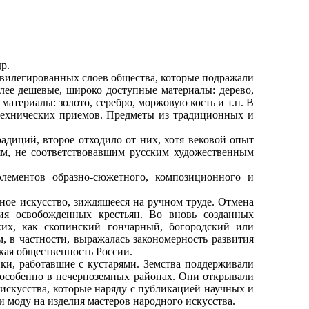
р.
ивилегированных слоев общества, которые подражали
лее дешевые, широко доступные материалы: дерево,
 материалы: золото, серебро, моржовую кость и т.п. В
технических приемов. Предметы из традиционных и
диций, второе отходило от них, хотя вековой опыт
ям, не соответствовавшим русским художественным
ментов образно-сюжетного, композиционного и
е искусство, зиждящееся на ручном труде. Отмена
гия освобожденных крестьян. Во вновь созданных
ких, как скопинский гончарный, богородский или
 в частности, выражалась закономерность развития
кая общественность России.
и, работавшие с кустарями. Земства поддерживали
, особенно в нечерноземных районах. Они открывали
искусства, которые наряду с публикацией научных и
 моду на изделия мастеров народного искусства.