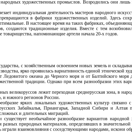
 народных художественных промыслов. Возродились они лишь в
ает индивидуальная деятельность мастеров народного искусств
ревращаются в фабрики художественных изделий. Здесь сохр
 оптимальные. В настоящее время на таких фабриках, объединяю
в, создаются традиционные изделия. Вместе с тем возобновил
е товарищества, напоминающие артели начала 20-х годов.
ударства, с хозяйственным освоением новых земель и складыва
водства, ярко проявилась вариативность единой этнической худ
едовитого океана до Черного моря и от Балтийского моря д
ожественной традиции. Однако при всем разнообразии этих ва
великоруссов лежит переходная среднерусская зона, в народ
о, и южного регионов России.
азие ярких локальных художественных культур связано с 
русских Забайкалья, Приангарья, Западной Сибири и Алтая п
 сложных и длительных миграций.
уществует необычайное разнообразие вариантов народной х
ием разных природных материалов, определявших в значительной
ь играли взаимовлияния с соседствующими народами, искони о