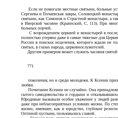
Если не помогали местные святыни, больные устре
Сергиева и Почаевская лавры, Соловецкий монастыр
святыни, как Симонов и Страстной монастыри, а та
в Иверской часовне (Краинский, С. 113). При мно
больных порчей.
С возрождением церквей и монастырей в последни
полностью утеряна даже в самые тяжелые для Церкв
России в поисках исцеления, которого ждали не т
святых, в глазах народа, церковнослужителей.
Другим примером может служить часовня святой Кс
771
поколения, но и среди молодежи. К Ксении приходя
любви.
Почитание Ксении не случайно. Она принадлежит 
сытого самодовольства и гордыни и отказывавшихся
Юродивые вызывали особое уважение у людей разны
даже при неблагоприятных условиях жизни. По степ
жизни, имевшее, как и юродство, глубокие религи
Оптиной пустыни, пользовались славой.