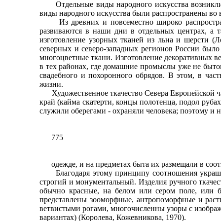
Отдельные виды народного искусства возникли и 
виды народного искусства были распространены во 
Из древних и повсеместно широко распространен
развиваются в наши дни в отдельных центрах, а т
изготовление узорных тканей из льна и шерсти (Л
северных и северо-западных регионов России было 
многоцветные ткани. Изготовление декоративных ве
в тех районах, где домашние промыслы уже не быто
свадебного и похоронного обрядов. В этом, в част
жизни.
Художественное ткачество Севера Европейской част
край (кайма скатерти, концы полотенца, подол рубах
служили оберегами - охраняли человека; поэтому и н
775
одежде, и на предметах быта их размещали в соот
Благодаря этому принципу соотношения украшенны
строгий и монументальный. Изделия ручного ткачес
обычно красные, на белом или сером поле, или б
представлены зооморфные, антропоморфные и расти
ветвистыми рогами, многочисленны узоры с изображ
вариантах) (Королева, Кожевникова, 1970).