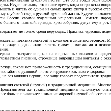
м излечивании духовной паствы. Эта роль всегда была одной 
ерты. Неудивительно, что в наше время, когда остро встал воп
лышать и читать об одной из самых ярких фигур в русском ста
ему глубокий след в русской духовной жизни. Будучи выходцем
сей России своими чудесными исцелениями. Заметен народ
о больного чахоткой, трижды, крестообразно, дунув ему в рот.
зрастает не только среди верующих. Практика чудесных исце
дается практика знахарей и колдунов в лице экстрасенсов. М
 и прежде, предпочитают лечить травами, массажами и психо
ения.
и на экстрасенсов, как на современных волхвов и чародеев
етхозаветном писании, строжайше запрещавшем контакты с ок
жде, сохраняют приверженность к традиционным, освященным
ю, заботе о духовной чистоте верующих как залоге здоровья.
не без влияния церкви, все чаще говорят представители трад
ния светской (научной) и традиционной медицины. Многие вр
 Представители же традиционной медицины используют опы
 все больше привлекает внимание мировой научной общественно