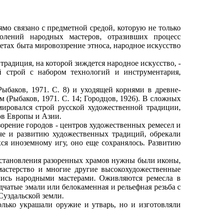
мо связано с предметной средой, которую не только
колений народных мастеров, отразивших процесс
етах быта мировоззрение этноса, народное искусство
радиция, на которой зиждется народное искусство, -
й строй с набором технологий и инструментария,
аков, 1971. С. 8) и уходящей корнями в древне-
м (Рыбаков, 1971. С. 14; Городцов, 1926). В сложных
мировался строй русской художественной традиции,
ов Европы и Азии.
орение городов - центров художественных ремесел и
че и развитию художественных традиций, обрекали
хся иноземному игу, оно еще сохранялось. Развитию
становления разоренных храмов нужны были иконы,
мастерство и многие другие высокохудожественные
лись народными мастерами. Оживляются ремесла в
дчатые эмали или белокаменная и рельефная резьба с
уздальской земли.
ько украшали оружие и утварь, но и изготовляли