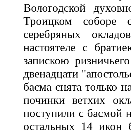
Вологодской духовн
Троицком соборе с
серебряных окладо
настоятеле с брати
запискою ризничьег
двенадцати "апостольс
басма снята только н
починки ветхих ок
поступили с басмой н
остальных 14 икон 