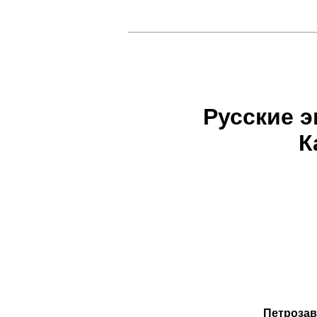
Русские э
К
Петрозаво