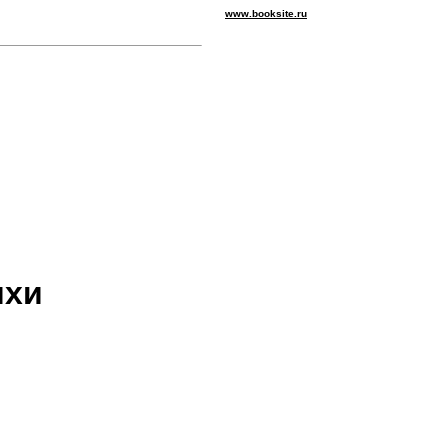
www.booksite.ru
ихи