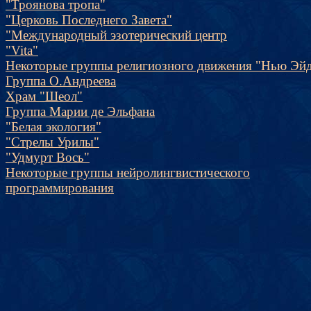
"Троянова тропа"
"Церковь Последнего Завета"
"Международный эзотерический центр
"Vita"
Некоторые группы религиозного движения "Нью Эй
Группа О.Андреева
Храм "Шеол"
Группа Марии де Эльфана
"Белая экология"
"Стрелы Урилы"
"Удмурт Вось"
Некоторые группы нейролингвистического
программирования