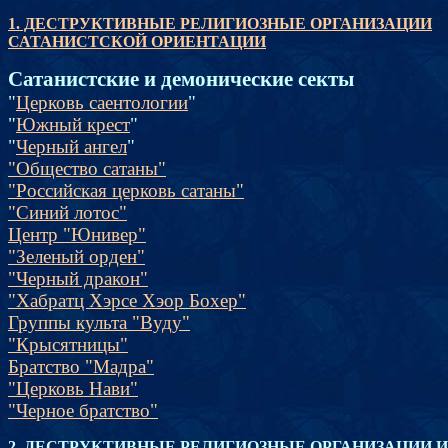
1. ДЕСТРУКТИВНЫЕ РЕЛИГИОЗНЫЕ ОРГАНИЗАЦИИ
САТАНИСТСКОЙ ОРИЕНТАЦИИ
Сатанистские и демонические секты
"
Церковь саентологии
"
"
Южный крест
"
"
Черный ангел
"
"Общество сатаны"
"Российская церковь сатаны"
"Синий лотос"
Центр "Юнивер"
"Зеленый орден"
"Черный дракон"
"Хабратц Хэрсе Хэор Бохер"
Группы культа "Вуду"
"Крысятницы"
Братство "Мадра"
"Церковь Нави"
"Черное братство"
2. ДЕСТРУКТИВНЫЕ РЕЛИГИОЗНЫЕ ОРГАНИЗАЦИИ И