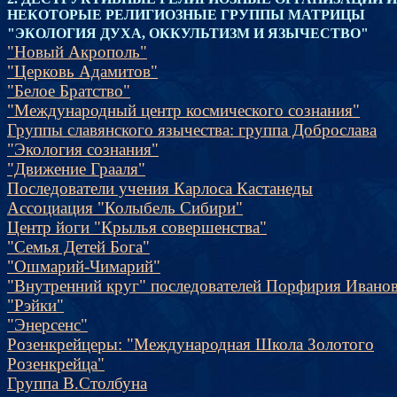
НЕКОТОРЫЕ РЕЛИГИОЗНЫЕ ГРУППЫ МАТРИЦЫ
"ЭКОЛОГИЯ ДУХА, ОККУЛЬТИЗМ И ЯЗЫЧЕСТВО"
"Новый Акрополь"
"Церковь Адамитов"
"Белое Братство"
"Международный центр космического сознания"
Группы славянского язычества: группа Доброслава
"Экология сознания"
"Движение Грааля"
Последователи учения Карлоса Кастанеды
Ассоциация "Колыбель Сибири"
Центр йоги "Крылья совершенства"
"Семья Детей Бога"
"Ошмарий-Чимарий"
"Внутренний круг" последователей Порфирия Ивано
"Рэйки"
"Энерсенс"
Розенкрейцеры: "Международная Школа Золотого
Розенкрейца"
Группа В.Столбуна