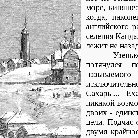
море, кипящее
когда, након
английского р
селения Канда
лежит не назад
Узенькой т
потянулся 
называемог
исключитель
Сахары... Е
никакой возмо
двоих - единс
цели. Подчас 
двумя крайно