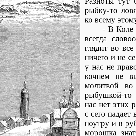
Разноты тут 
рыбку-то ловя
ко всему этому
- В Коле нам
всегда слово
глядит во все 
ничего и не се
у нас не прав
кочнем не вь
молитвой во
рыбушкой-то 
нас нет этих р
с сего падает
поутру и в ру
морошка знат