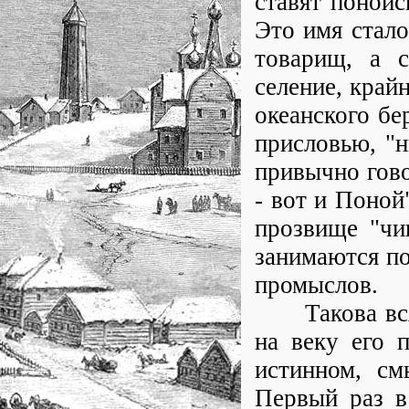
ставят понойс
Это имя стало
товарищ, а с
селение, край
океанского бе
присловью, "н
привычно говор
- вот и Поной
прозвище "чи
занимаются по
промыслов.
Такова вся и
на веку его 
истинном, см
Первый раз в