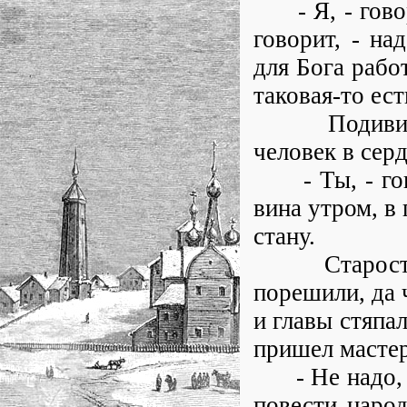
- Я, - говори
говорит, - на
для Бога рабо
таковая-то ест
Подивился т
человек в сер
- Ты, - гово
вина утром, в 
стану.
Староста ст
порешили, да ч
и главы стяпа
пришел мастер
- Не надо, - 
повести народ