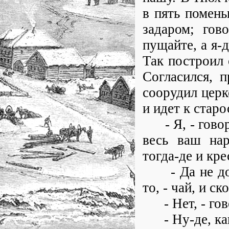
в пять помень
задаром; гов
пущайте, а я-
Так построил 
Согласился, 
соорудил церко
и идет к старо
- Я, - говори
весь ваш нар
тогда-де и кр
- Да не долго
то, - чай, и с
- Нет, - гово
- Ну-де, как