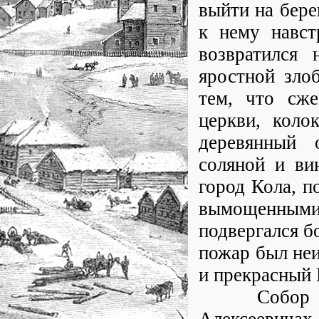
выйти на бере
к нему навст
возвратился 
яростной зло
тем, что сже
церкви, коло
деревянный 
соляной и ви
город Кола, п
вымощенными д
подвергался б
пожар был не
и прекрасный 
Собор этот