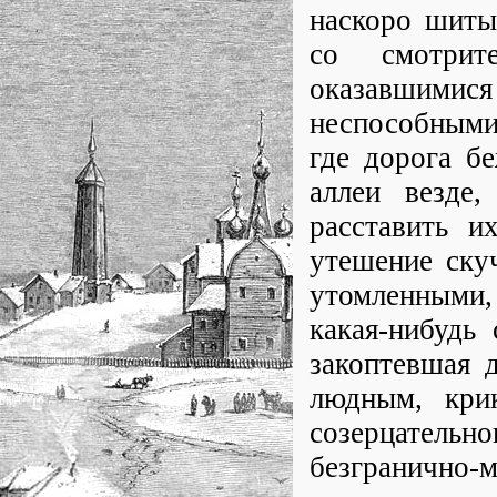
наскоро шиты
со смотрит
оказавшими
неспособными.
где дорога б
аллеи везде,
расставить 
утешение ску
утомленными,
какая-нибудь
закоптевшая 
людным, кри
созерцатель
безграничн