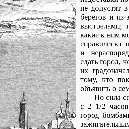
не допустят в
берегов и из-
выстрелами; 
какие к ним м
справились с 
и нераспоряд
сдать город, 
их градонача
тому, кто по
объявить о се
Но сила соло
с 2 1/2 часов
город бомбам
зажигательным