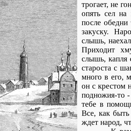
трогает, не го
опять сел на
после обедни 
закуску. Нар
слышь, наехал
Приходит хм
слышь, капля 
староста с ша
много в его, 
он с крестом н
подножия-то -
тебе в помощь
Все, как быть 
ждет народ, чт