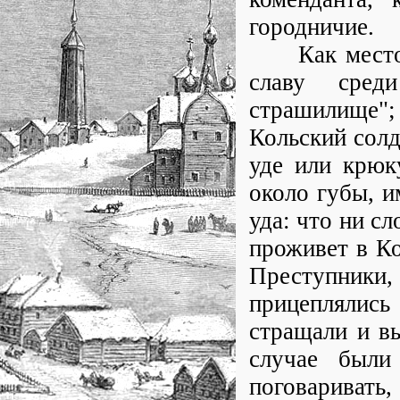
городничие.
Как место с
славу сред
страшилище"
Кольский солд
уде или крюк
около губы, и
уда: что ни сл
проживет в Ко
Преступники,
прицеплялись
стращали и вы
случае были
поговаривать