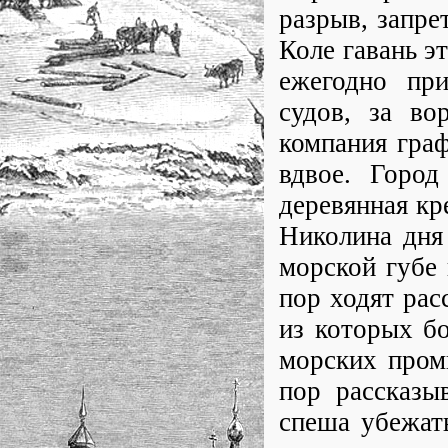
разрыв, запре
Коле гавань э
ежегодно пр
судов, за во
компания гра
вдвое. Город
деревянная кр
Николина дня
морской губе 
пор ходят рас
из которых б
морских пром
пор рассказы
спеша убежат