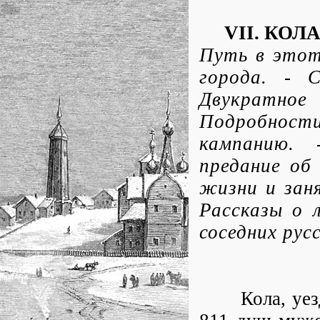
VII. КОЛ
Путь в этот
города. - 
Двукратное 
Подробности
кампанию. 
предание об 
жизни и заня
Рассказы о 
соседних русс
Кола, уездны