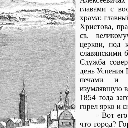
Алексеевичах
главами с во
храма: главны
Христова, пра
св. великом
церкви, под 
славянскими б
Служба совер
день Успения 
печами и с
изумлявшую вс
1854 года заг
горел ярко и с
- Вот его жа
что город? Го