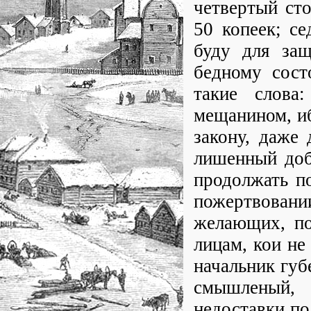
четвертый сто
50 копеек; с
буду для защ
бедному сост
такие слова
мещанином, иб
закону, даже 
лишенный доб
продолжать п
пожертвовании
желающих, по
лицам, кои не
начальник губ
смышленый, 
недоставки по