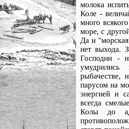
молока испить
Коле - велича
много всякого
море, с другой
Да и "морская
нет выхода. З
Господни - н
умудрились
рыбачестве, 
парусом на м
энергией и с
всегда смелы
Колы до ад
противополо