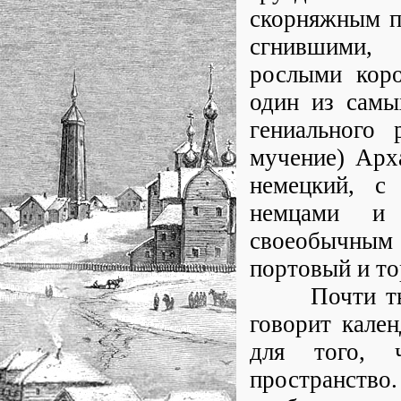
скорняжным п
сгнившими, 
рослыми коро
один из самы
гениального 
мучение) Арха
немецкий, с
немцами и 
своеобычным
портовый и то
Почти тысяч
говорит кале
для того, ч
пространство