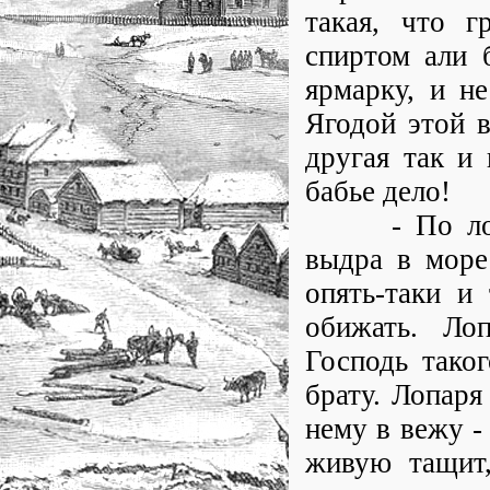
такая, что г
спиртом али 
ярмарку, и н
Ягодой этой в
другая так и 
бабье дело!
- По лопарс
выдра в море
опять-таки и
обижать. Ло
Господь тако
брату. Лопаря
нему в вежу -
живую тащит,