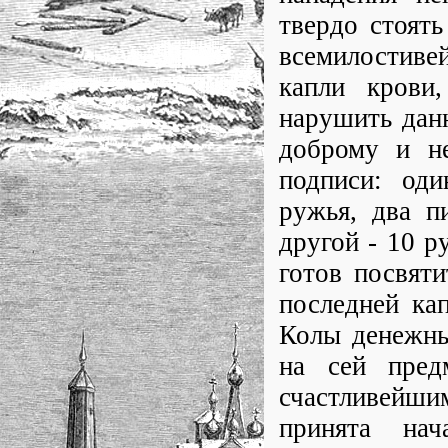
твердо стоять
всемилостиве
капли крови
нарушить дан
доброму и н
подписи: оди
ружья, два п
другой - 10 р
готов посвят
последней ка
Колы денежны
на сей пред
счастливейши
принята нач