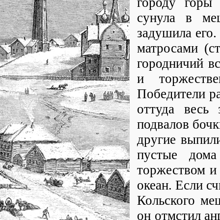
городу горы 
сунула в ме
задушила его.
матросами (с
городничий вс
и торжестве
Победители ра
оттуда весь 
подвалов бочк
другие выпили
пустые дома
торжеством и
океан. Если с
Кольского мещ
он отмстил ан