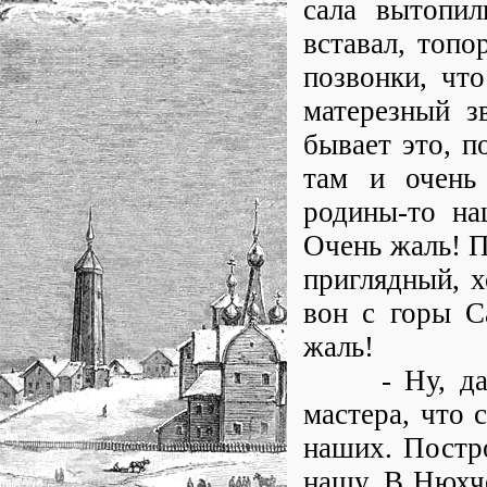
сала вытопи
вставал, топо
позвонки, что
матерезный зв
бывает это, п
там и очень
родины-то на
Очень жаль! П
приглядный, х
вон с горы С
жаль!
- Ну, да лад
мастера, что 
наших. Постр
нашу. В Нюхч