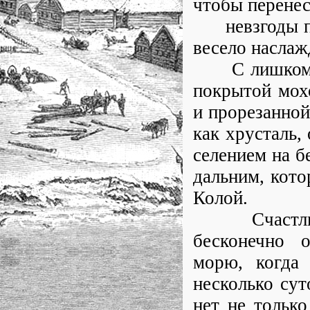
чтобы перенес
невзгоды пут
весело наслаж
С лишком дв
покрытой мох
и прорезанной
как хрусталь,
селением на б
дальним, кото
Колой.
Счастлив пу
бесконечно 
морю, когда 
несколько сут
нет не только