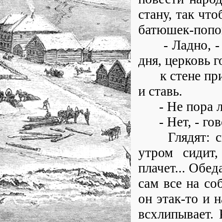
стану, так что
батюшек-попо
- Ладно, - ск
дня, церковь г
к стене присл
и ставь.
- Не пора ли
- Нет, - говор
Глядят: сиди
утром сидит,
плачет... Обеда
сам все на со
он этак-то и 
всхлипывает. 