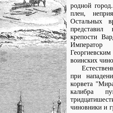
родной город.
плен, непри
Остальных в
представил 
крепости Вар
Император 
Георгиевски
воинских чино
Естественно,
при нападени
корвета "Мир
калибра п
тридцатише
чиновники и г