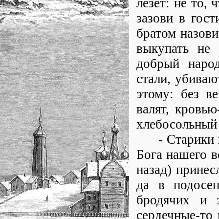
лезет: не то, 
зазови в гост
братом назови
выкупать не 
добрый народ
стали, убиваю
этому: без в
валят, кровью
хлебосольный 
- Старики вон
Бога нашего в
назад) принес
да в подосен
бродячих и 
сердечные-то 