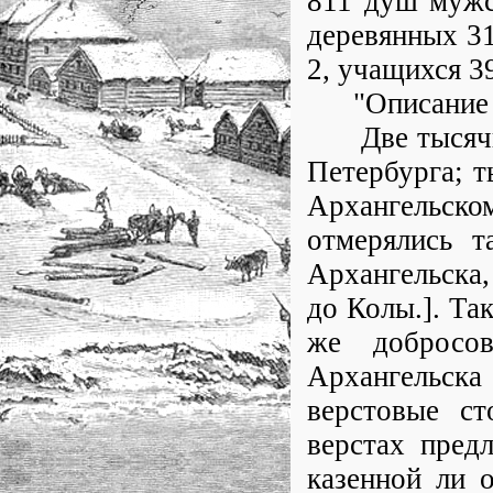
811 душ мужск
деревянных 31
2, учащихся 3
"Описание Ар
Две тысячи с
Петербурга; т
Архангельско
отмерялись т
Архангельска,
до Колы.]. Та
же добросов
Архангельск
верстовые с
верстах пред
казенной ли о