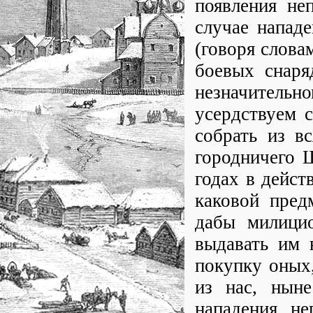
появления не
случае нападе
(говоря слова
боевых снаря
незначител
усердствуем 
собрать из в
городничего 
годах в дейст
каковой пред
дабы милицио
выдавать им 
покупку оных
из нас, ныне
нападения не