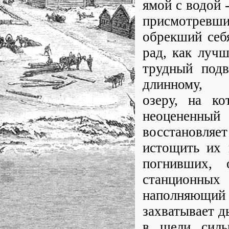
ямой с водой 
присмотревших
обрекший себя
рад, как лучш
трудный подв
длинному, де
озеру, на ко
неоцененный
восстановляе
истощить их 
погнивших, 
станционны
наполняющий
захватывает д
в щели силь