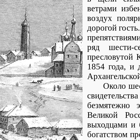
ветрами избе
воздух поляр
дорогой гость
препятствиями
ряд шести-
пресловутой 
1854 года, и 
Архангельской
Около шестис
свидетельст
безмятежно 
Великой Росс
выходцами и 
богатством пр