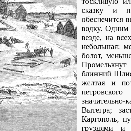
тоскливую ил
сказку и по
обеспечится 
водку. Одним 
везде, на все
небольшая: м
болот, меньше
Промелькнут
ближний Шлисс
желтая и по
петровского
значительно-
Вытегра; за
Каргополь, п
груздями и