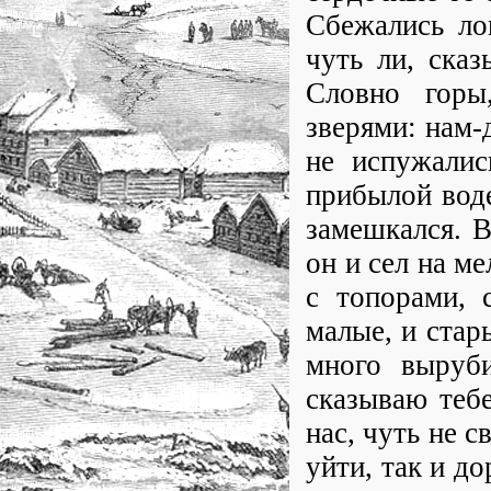
Сбежались ло
чуть ли, сказ
Словно горы
зверями: нам-
не испужалис
прибылой воде
замешкался. В
он и сел на ме
с топорами, 
малые, и стар
много выруби
сказываю тебе
нас, чуть не с
уйти, так и д