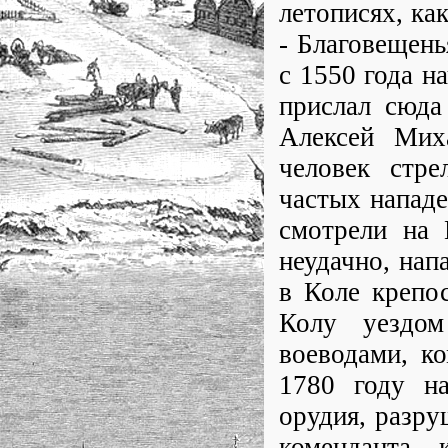
летописях, ка
- Благовещень
с 1550 года н
прислал сюда
Алексей Мих
человек стре
частых напад
смотрели на 
неудачно, нап
в Коле крепо
Колу уездом
воеводами, ко
1780 году на
орудия, разру
коменданта, 