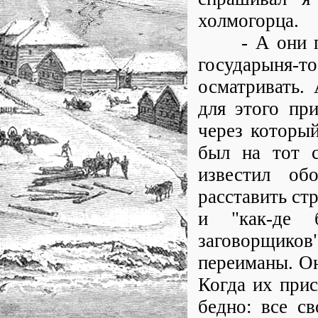
холмогорца.
- А они про
государыня
осматривать.
для этого при
через которы
был на тот с
известил об
расставить стр
и "как-де 
заговорщико
переиманы. Он
Когда их прис
бедно: все с