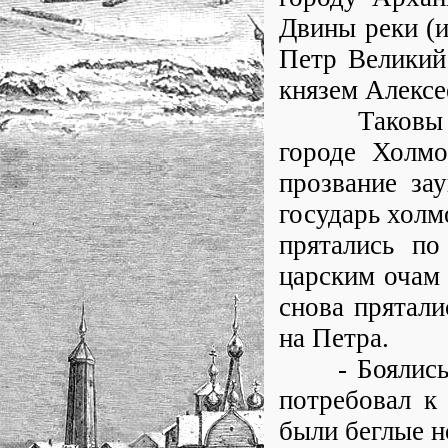
Двины реки (и
Петр Великий
князем Алексе
Таковы изве
городе Холмо
прозвание за
государь холм
прятались по
царским очам 
снова прятали
на Петра.
- Боялись он
потребовал к
были беглые 