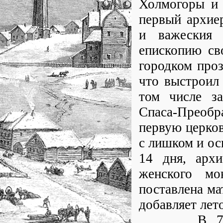
Холмогоры и 
первый архие
и важеския 
епископию св
городком проз
что выстроил
том числе з
Спаса-Преоб
первую церков
с лишком и ос
14 дня, архи
женского мо
поставлена ма
добавляет лет
В 7196 (1