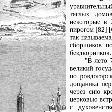
уравнительны
тяглых домо
некоторые в 
пирогом [82] 
так называема
сборщиков по
бездворников.
"В лето 7201
великий госу
по ровдогорс
дощаника пер
через сию кр
церковью встр
с духовенст