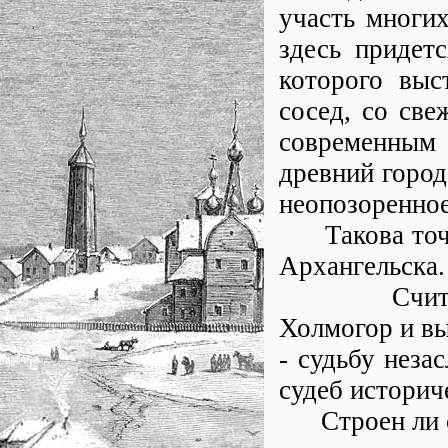
участь многих
здесь придетс
которого выс
сосед, со све
современным 
древний городо
неопозоренное
Такова точно
Архангельска.
Считаю пе
Холмогор и вы
- судьбу неза
судеб историч
Строен ли он