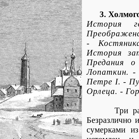
3. Холмог
История г
Преображенск
- Костяник
История зат
Предания о
Лопаткин. -
Петре I. - П
Орлеца. - Го
Три раза п
Безразлично 
сумерками из