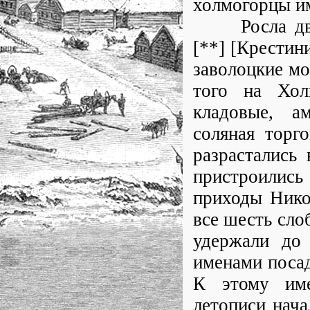
холмогорцы им
Росла двинс
[**] [Крестин
заволоцкие мо
того на Хол
кладовые, а
соляная торго
разрастались
пристроились 
приходы Нико
все шесть сло
удержали до 
именами посад
К этому име
летописи нача