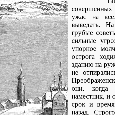
Таинствен
совершенных 
ужас на все
выведать. На
грубые советы
сильные угро
упорное молч
острога ходи
зданию на руж
не отпиралис
Преображенск
они, когда 
наместник, и 
срок и время
назад. Строг