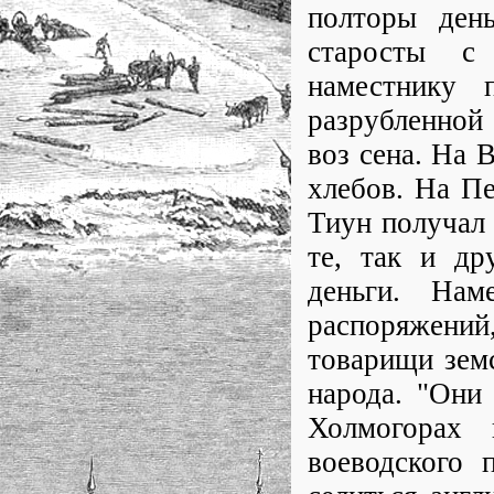
полторы ден
старосты с
наместнику 
разрубленной 
воз сена. На В
хлебов. На Пе
Тиун получал
те, так и др
деньги. Нам
распоряжений,
товарищи земс
народа. "Они 
Холмогорах
воеводского 