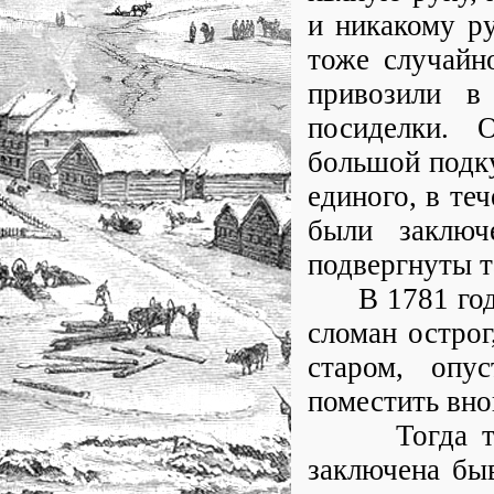
и никакому ру
тоже случайн
привозили в
посиделки. 
большой подку
единого, в теч
были заключ
подвергнуты т
В 1781 году 
сломан острог
старом, опу
поместить вн
Тогда тольк
заключена быв