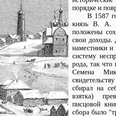
порядке и пов
В 1587 году
князь В. А. 
положены сох
свои доходы.
наместники и 
систему неспр
рода, так что
Семена Мику
свидетельству
сбирал на се
взятка) пре
писцовой кни
сбора было "т