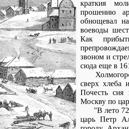
краткия мол
прошению ар
обнощевал на
воеводы шест
Как прибыт
препровожда
звоном и стре
сюда еще в 16
Холмогорское
сверх хлеба 
Почесть сия 
Москву по цар
"В лето 7202 
царь Петр Ал
городу Архан