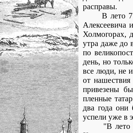
расправы.
В лето 7186 
Алексеевича и
Холмогорах, д
утра даже до 
по великопост
день, но толь
все люди, не 
от нашествия 
привезены бы
пленные татар
два года они 
успели уже в э
"В лето 719