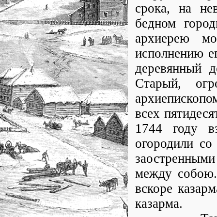
срока, на не
бедном город
архиерею мо
исполнению е
деревянный д
Старый, ог
архиепископом
всех пятидеся
1744 году в
огородили со
заостренными
между собою.
вскоре казарм
казарма.