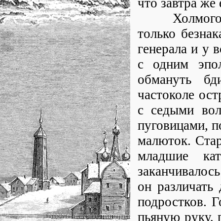
что завтра же 
Холмогорцы 
только безнак
генерала и у 
с одним эпол
обмануть бд
частоколе ост
с седыми вол
пуговицами, п
малюток. Ста
младшие ка
заканчивалос
он различать 
подростков. Г
пьяную руку, 