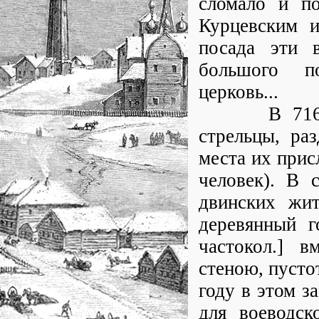
сломало и п
Курцевским и
посада эти 
большого п
церковь...
В 7163 (16
стрельцы, ра
места их прис
человек). В 
двинских жи
деревянный г
частокол.] 
стеною, пусто
году в этом з
для воеводск