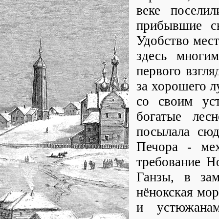
веке поселил
прибывшие сю
Удобство мест
здесь многим
первого взгля
за хорошего л
со своим уст
богатые лес
посылала сюд
Печора - мех
требование Н
Ганзы, в за
нёнокская мор
и устюжана