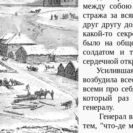
между собою 
стража за вся
друг другу д
какой-то сек
было на обще
солдатом и 
сердечной отк
Усилившаяся 
возбудила все
всеми про себ
который раз 
генералу.
Генерал веле
тем, "что-де 