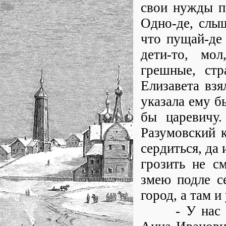
свои нужды п
Одно-де, слыш
что пущай-де 
дети-то, мо
грешные, стр
Елизавета взя
указала ему б
бы царевичу.
Разумовский к
сердиться, да 
грозить не с
змею подле с
город, а там и 
- У нас тут