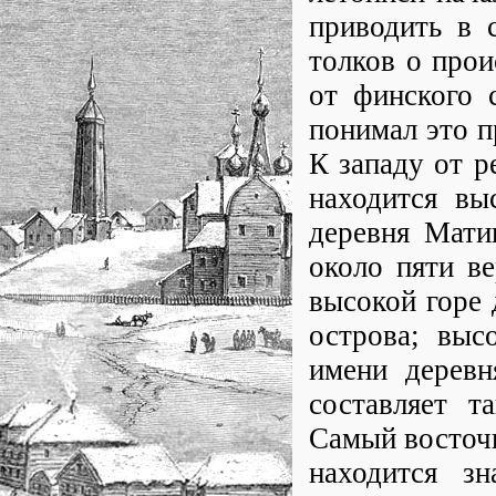
приводить в 
толков о прои
от финского 
понимал это п
К западу от р
находится вы
деревня Мати
около пяти ве
высокой горе 
острова; выс
имени деревн
составляет т
Самый восточн
находится зн