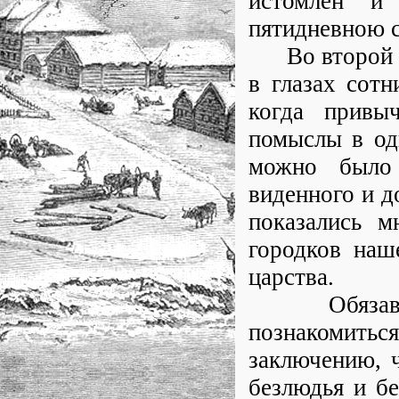
истомлен и
пятидневною 
Во второй пр
в глазах сотн
когда привы
помыслы в од
можно было 
виденного и д
показались 
городков наш
царства.
Обязавши се
познакомиться
заключению, 
безлюдья и бе