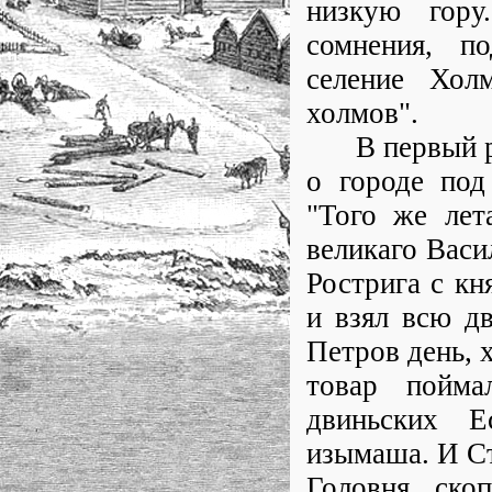
низкую гору
сомнения, п
селение Хол
холмов".
В первый раз
о городе под
"Того же лет
великаго Васи
Рострига с кн
и взял всю д
Петров день, 
товар пойма
двиньских 
изымаша. И Ст
Головня, ско