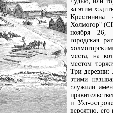
чудью, или т
за этим ходит
Крестинина 
Холмогор" (СПб
ноября 26, 
городская ра
холмогорским
места, на ко
местом торжи
Три деревни: 
этими называ
служили имен
правительстве
и Ухт-остров
вероятно, его 