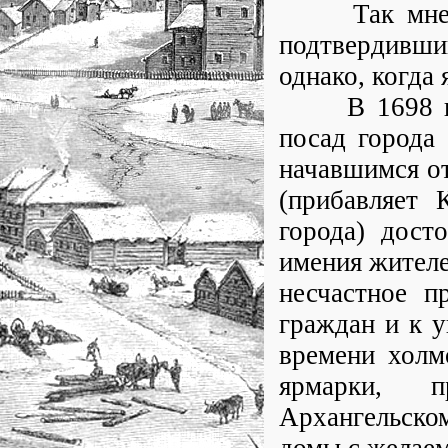
Так мне объ
подтвердивши
однако, когда 
В 1698 году,
посад города
начавшимся от
(прибавляет 
города) дост
имения жителе
несчастное 
граждан и к у
времени холм
ярмарки, п
Архангельско