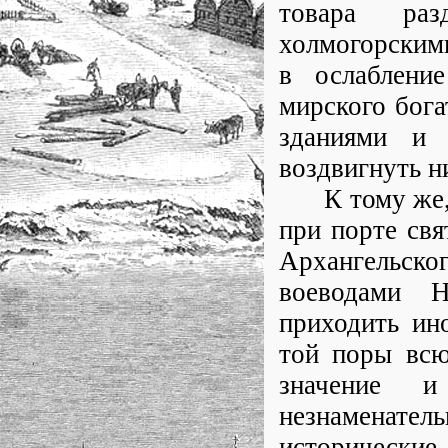
товара раз
холмогорским
в ослаблени
мирского бог
зданиями и 
воздвигнуть н
К тому же, в
при порте свя
Архангельск
воеводами 
приходить ин
той поры всю
значение 
незнаменат
исторически