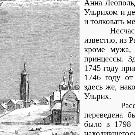
Анна Леополь
Ульрихом и де
и толковать м
Несчастные
известно, из 
кроме мужа, 
принцессы. З
1745 году при
1746 году от
здесь же, нак
Ульрих.
Рассказыва
переведена б
было в 1798 
находившегося