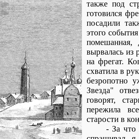
также под ст
готовился фре
посадили так
этого события
помешанная, 
вырвалась из 
на фрегат. Ко
схватила в рук
безропотно у
Звезда" отве
говорят, ста
пережила вс
старости в ко
- За что же,
спрашивал я