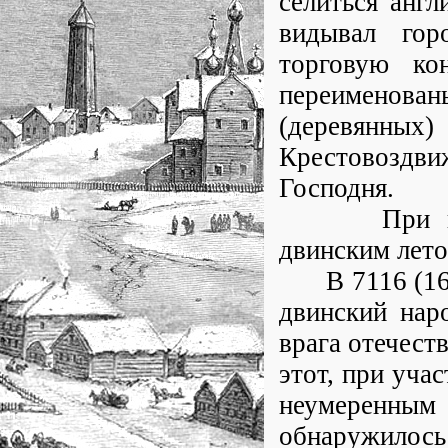
селиться англ
видывал гор
торговую ко
переименов
(деревянны
Крестовоздвиж
Господня.
При воевод
двинским лето
В 7116 (1608
двинский нар
врага отечест
этот, при уча
неумеренн
обнаружилос