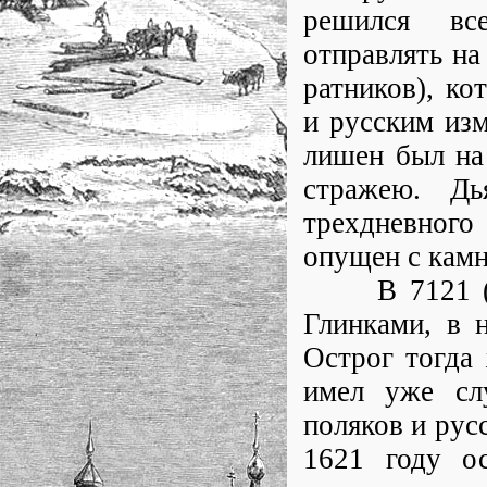
решился вс
отправлять н
ратников), к
и русским изм
лишен был на
стражею. Дь
трехдневног
опущен с камн
В 7121 (161
Глинками, в 
Острог тогда 
имел уже слу
поляков и рус
1621 году ос