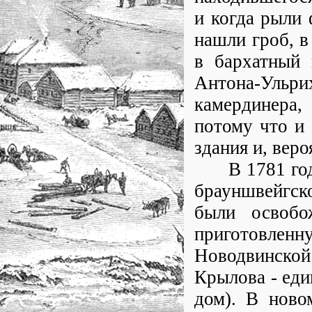
и когда рыли 
нашли гроб, в
в бархатный 
Антона-Ульри
камердинера,
потому что и 
здания и, веро
В 1781 году,
брауншвейгско
были освобо
приготовлен
Новодвинской 
Крылова - ед
дом). В ново