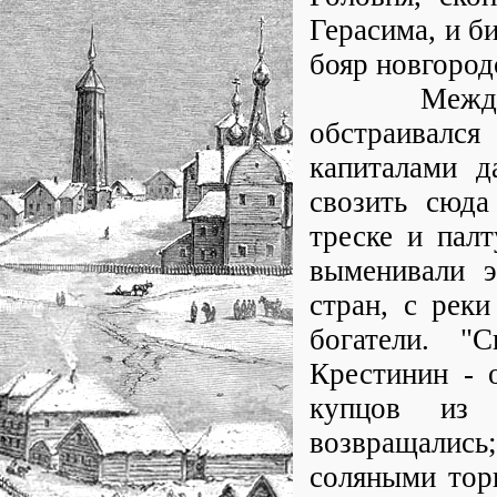
Герасима, и б
бояр новгород
Между тем,
обстраивалс
капиталами д
свозить сюда
треске и пал
выменивали э
стран, с рек
богатели. "
Крестинин - 
купцов из 
возвращались
соляными тор