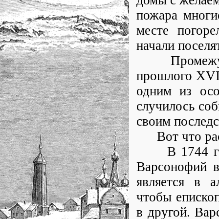
домы с желаем
пожара многи
месте погоре
начали поселят
Промежуток
прошлого XVII
одним из ос
случилось соб
своим последс
Вот что расс
В 1744 году,
Варсонофий в
является в а
чтобы епископ
в другой. Вар