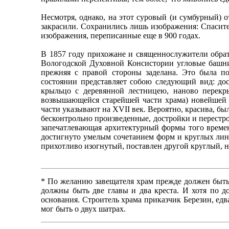
Несмотря, однако, на этот суровый (и сумбурный) о
закрасили. Сохранились лишь изображения: Спасите
изображения, переписанные еще в 900 годах.
В 1857 году прихожане и священнослужители обрати
Вологодской Духовной Консистории угловые башни
прежняя с правой стороны заделана. Это была по
состоянии представляет собою следующий вид: дос
крыльцо с деревянной лестницею, наново перекр
возвышающейся старейшей части храма) новейшей г
части указывают на XVII век. Вероятно, красива, бы
бесконтрольно произведенные, достройки и перестро
запечатлевающая архитектурный формы того времени
достигнуто умелым сочетанием форм и круглых лини
прихотливо изогнутый, поставлен другой круглый, н
* По желанию завещателя храм прежде должен быть 
должны быть две главы и два креста. И хотя по до
основания. Строитель храма приказчик Березин, едв
мог быть о двух шатрах.