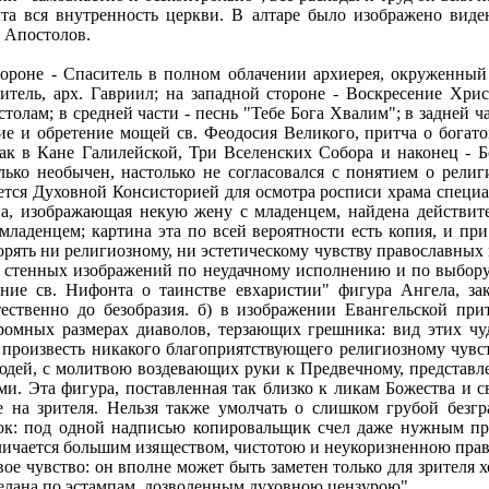
 вся внутренность церкви. В алтаре было изображено виден
а Апостолов.
ороне - Спаситель в полном облачении архиерея, окруженный 
тель, арх. Гавриил; на западной стороне - Воскресение Хрис
олам; в средней части - песнь "Тебе Бога Хвалим"; в задней ча
ние и обретение мощей св. Феодосия Великого, притча о богат
рак в Кане Галилейской, Три Вселенских Собора и наконец - 
лько необычен, настолько не согласовался с понятием о рели
ается Духовной Консисторией для осмотра росписи храма специа
дна, изображающая некую жену с младенцем, найдена действи
аденцем; картина эта по всей вероятности есть копия, и при
орять ни религиозному, ни эстетическому чувству православных
з стенных изображений по неудачному исполнению и по выбору
ние св. Нифонта о таинстве евхаристии" фигура Ангела, за
ественно до безобразия. б) в изображении Евангельской при
громных размерах диаволов, терзающих грешника: вид этих 
 произвесть никакого благоприятствующего религиозному чувс
 людей, с молитвою воздевающих руки к Предвечному, представл
и. Эта фигура, поставленная так близко к ликам Божества и 
е на зрителя. Нельзя также умолчать о слишком грубой безг
рок: под одной надписью копировальщик счел даже нужным пр
личается большим изяществом, чистотою и неукоризненною прав
вое чувство: он вполне может быть заметен только для зрителя 
делана по эстампам, дозволенным духовною цензурою".