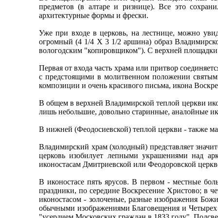
предметов (в алтаре и ризнице). Все это сохран
архитектурные формы и фрески.
Уже при входе в церковь, на лестнице, можно увид
огромный (4 1/4 Х 3 1/2 аршина) образ Владимирс
вологодским "копировщиком"). С верхней площадки л
Первая от входа часть храма или притвор соединяет
с предстоящими в молитвенном положении святыми
композиции и очень красивого письма, икона Воскр
В общем в верхней Владимирской теплой церкви ико
лишь небольшие, довольно старинные, аналойные и
В нижней (Феодосиевской) теплой церкви - также ма
Владимирский храм (холодный) представляет значи
церковь изобилует лепными украшениями над арк
иконостасам Дмитриевской или Феодоровской церкв
В иконостасе пять ярусов. В первом - местные боль
праздники, по середине Воскресение Христово; в чет
иконостасом - золоченые, разные изображения Божи
обычными изображениями Благовещения и Четырех Е
"усердием Московских граждан в 1833 году". Подсве