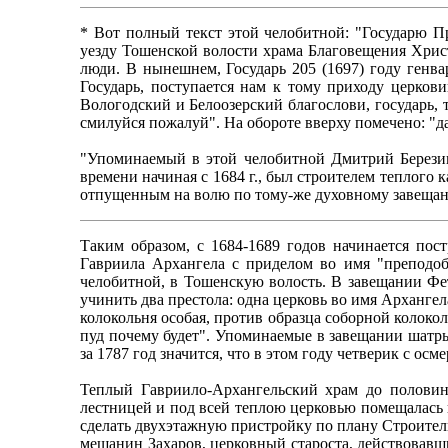
* Вот полный текст этой челобитной: "Государю 
уезду Тошенской волости храма Благовещения Хрис
люди. В нынешнем, Государь 205 (1697) году генва
Государь, поступается нам к тому приходу церко
Вологодский и Белоозерский благослови, государь, 
смилуйся пожалуй". На обороте вверху помечено: "да
"Упоминаемый в этой челобитной Дмитрий Березин 
времени начиная с 1684 г., был строителем теплого
отпущенным на волю по тому-же духовному завеща
Таким образом, с 1684-1689 годов начинается по
Гавриила Архангела с приделом во имя "преподоб
челобитной, в Тошенскую волость. В завещании Фет
учинить два престола: одна церковь во имя Архангел
колокольня особая, против образца соборной колокол
пуд почему будет". Упоминаемые в завещании шатры
за 1787 год значится, что в этом году четверик с о
Теплый Гавриило-Архангельский храм до половин
лестницей и под всей теплою церковью помещалась к
сделать двухэтажную пристройку по плану Строитель
мещанин Захаров, церковный староста, действовавши