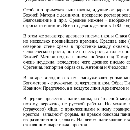
Особенно примечательны иконы, идущие от царских
Божией Матери с деяниями, прекрасно реставрирова
Благовещение и пр.). Среднее нижнее - изобража
строгости и линии. Все эти девять деяний в 1783 г
В этом же характере древнего письма иконы Спаса 
но несколько позднейшего времени. Красива еще (
северной стене храма в простенке между окнами,
человеческого роста, но не во весь рост, а только
Божией Матери под названием "победы над Темир А
очень неудачна, вследствие чего древнее письмо 
Сретения, испорчен образ свв. Антония и Феодосия.
В алтаре холодного храма заслуживают упоминан
Богоматери - с рукоятью, за жертвенником. Образ Т
Иоанном Предтечею, а в воздухе лики Архангелов и А
В церкви прелестны паникадила, из "зеленой мед
потому, вероятно, не русской работы. Но можно 
(страусово) яйцо, с приклеенными к нему гравир
крестом "западной" формы, на правом боковом пани
из разноцветной фольги. На левом паникадиле вв
стеклянном шаре также престол.