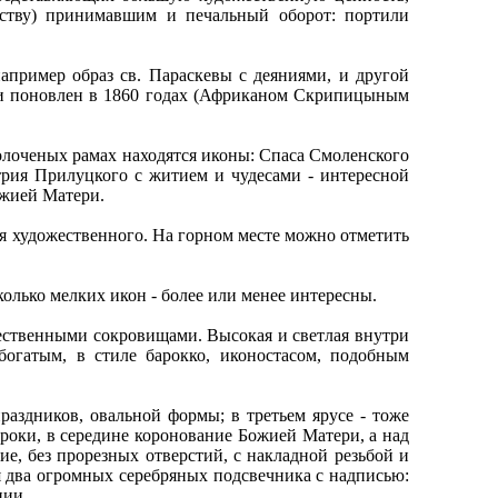
жеству) принимавшим и печальный оборот: портили
например образ св. Параскевы с деяниями, и другой
, и поновлен в 1860 годах (Африканом Скрипицыным
золоченых рамах находятся иконы: Спаса Смоленского
рия Прилуцкого с житием и чудесами - интересной
ожией Матери.
я художественного. На горном месте можно отметить
олько мелких икон - более или менее интересны.
ественными сокровищами. Высокая и светлая внутри
огатым, в стиле барокко, иконостасом, подобным
праздников, овальной формы; в третьем ярусе - тоже
ророки, в середине коронование Божией Матери, а над
е, без прорезных отверстий, с накладной резьбой и
 два огромных серебряных подсвечника с надписью:
ции.