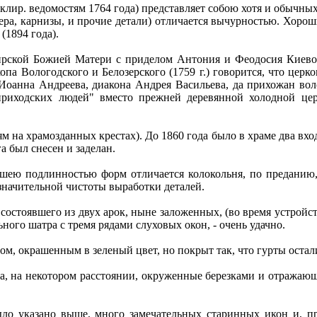
о клир. ведомостям 1764 года) представляет собою хотя и обычн
тера, карнизы, и прочие детали) отличается вычурностью. Хор
1894 года).
ирской Божией Матери с приделом Антония и Феодосия Киево
опа Вологодского и Белозерского (1759 г.) говорится, что цер
оанна Андреева, диакона Андрея Васильева, да прихожан вол
приходских людей" вместо прежней деревянной холодной ц
м на храмозданных крестах). До 1860 года было в храме два входа
а был снесен и заделан.
шею подлинностью форм отличается колокольня, по преданию,
значительной чистоты выработки деталей.
остоявшего из двух арок, ныне заложенных, (во время устройс
ого шатра с тремя рядами слуховых окон, - очень удачно.
ом, окрашенным в зеленый цвет, но покрыт так, что гурты оста
ца, на некотором расстоянии, окруженные березками и отражающ
ыло указано выше, много замечательных старинных икон и, 