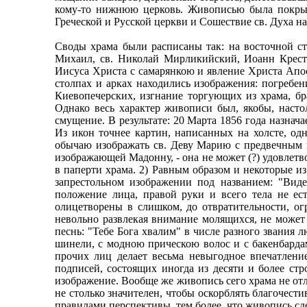
кому-то нижнюю церковь. Живописью была покрыта
Греческой и Русской церкви и Сошествие св. Духа н
Своды храма были расписаны так: на восточной ст
Михаил, св. Николай Мирликийский, Иоанн Крести
Иисуса Христа с самарянкою и явление Христа Апост
столпах и арках находились изображения: погребе
Киевопечерских, изгнание торгующих из храма, б
Однако весь характер живописи был, якобы, насто
смущение. В результате: 20 Марта 1856 года назнач
Из икон точнее картин, написанных на холсте, о
обычаю изображать св. Деву Maрию с предвечным мл
изображающей Мадонну, - она не может (?) удовлетв
в паперти храма. 2) Равным образом и некоторые и
запрестольном изображении под названием: "Виде
положение лица, правой руки и всего тела не ест
олицетворены в слишком, до отвратительности, о
невольно развлекая внимание молящихся, не может
песнь: "Тебе Бога хвалим" в числе разного звания
шинели, с модною прическою волос и с бакенбардам
прочих лиц делает весьма невыгодное впечатлени
подписей, состоящих иногда из десяти и более ст
изображение. Вообще же живопись сего храма не от
не столько значителен, чтобы оскорблять благочести
правилами перспективы, тем более, что живопись с