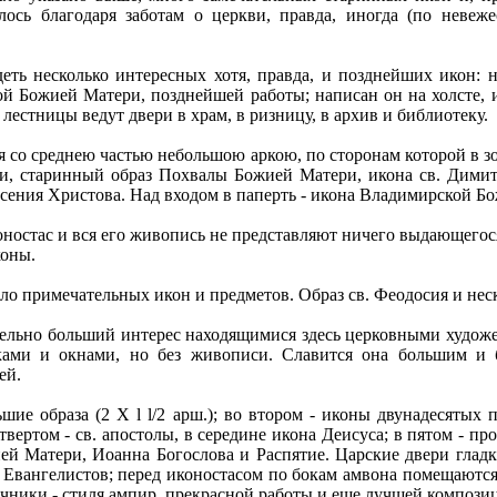
илось благодаря заботам о церкви, правда, иногда (по неве
еть несколько интересных хотя, правда, и позднейших икон: 
кой Божией Матери, позднейшей работы; написан он на холсте
естницы ведут двери в храм, в ризницу, в архив и библиотеку.
ся со среднею частью небольшою аркою, по сторонам которой в 
, старинный образ Похвалы Божией Матери, икона св. Димит
есения Христова. Над входом в паперть - икона Владимирской Б
ностас и вся его живопись не представляют ничего выдающегос
коны.
ло примечательных икон и предметов. Образ св. Феодосия и неск
тельно больший интерес находящимися здесь церковными худож
ами и окнами, но без живописи. Славится она большим и б
ей.
шие образа (2 X l l/2 арш.); во втором - иконы двунадесятых 
вертом - св. апостолы, в середине икона Деисуса; в пятом - п
ей Матери, Иоанна Богослова и Распятие. Царские двери гладки
вангелистов; перед иконостасом по бокам амвона помещаются
чники - стиля ампир, прекрасной работы и еще лучшей компози