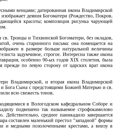
десными венцами; датированная икона Владимирской
 изображает деяния Богоматери (Рождество, Покров,
ыдающейся красоты; композиция рисунка чарующей
ом.
 св. Троицы и Тихвинской Богоматери, без окладов,
атой, очень старинного письма: она помещается на
изображен в размере больше натуральной величины
гелиста задумчивое, строгое. Интересна также икона
аврация, особенно 90-ых годов XIX столетия, была
ся прежде по левую сторону от царских врат икона
тери Владимирской, и вторая икона Владимирской
ца и Бога Сына с предстоящими Божией Матерью и св.
нили всю свежесть тонов.
аходящимися в Вологодском кафедральном Соборе и
кадилу подвешено так называемое строфокамилово
. Действительно, среднее паникадило завершается
шара составлен маленький престол "западной" формы
ами и медными позолоченными крестами, а внизу в