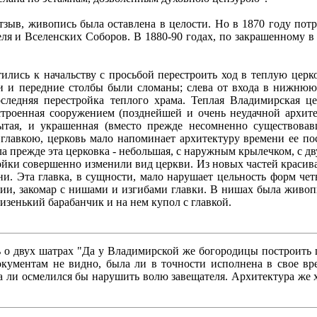
тзыв, живопись была оставлена в целости. Но в 1870 году пот
ля и Вселенских Соборов. В 1880-90 годах, по закрашенному 
лись к начальству с просьбой перестроить ход в теплую церко
 и передние столбы были сломаны; слева от входа в нижнюю 
следняя перестройка теплого храма. Теплая Владимирская ц
троенная сооружением (позднейшей и очень неудачной архите
ытая, и украшенная (вместо прежде несомненно существова
лавкою, церковь мало напоминает архитектуру времени ее пос
ла прежде эта церковка - небольшая, с наружным крылечком, с 
йки совершенно изменили вид церкви. Из новых частей красива 
. Эта главка, в сущности, мало нарушает цельность форм четв
и, закомар с нишами и изгибами главки. В нишах была живопи
изенький барабанчик и на нем купол с главкой.
о двух шатрах "Да у Владимирской же богородицы построить ц
кументам не видно, была ли в точности исполнена в свое вре
а ли осмелился бы нарушить волю завещателя. Архитектура же х