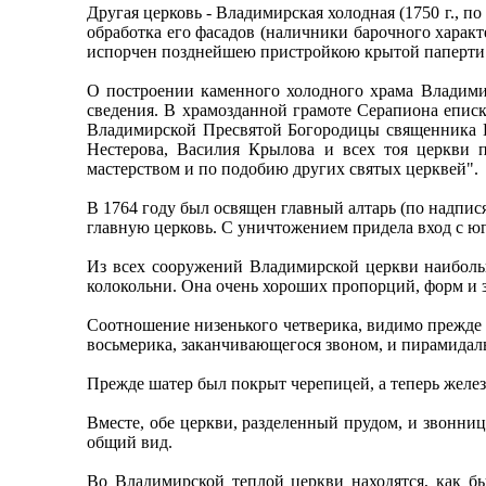
Другая церковь - Владимирская холодная (1750 г., п
обработка его фасадов (наличники барочного харак
испорчен позднейшею пристройкою крытой паперти (
О построении каменного холодного храма Владим
сведения. В храмозданной грамоте Cepaпиoнa еписк
Владимирской Пресвятой Богородицы священника И
Нестерова, Василия Крылова и всех тоя церкви 
мастерством и по подобию других святых церквей".
В 1764 году был освящен главный алтарь (по надпися
главную церковь. С уничтожением придела вход с юг
Из всех сооружений Владимирской церкви наиболь
колокольни. Она очень хороших пропорций, форм и 
Соотношение низенького четверика, видимо прежде с
восьмерика, заканчивающегося звоном, и пирамидальн
Прежде шатер был покрыт черепицей, а теперь желез
Вместе, обе церкви, разделенный прудом, и звонни
общий вид.
Во Владимирской теплой церкви находятся, как б