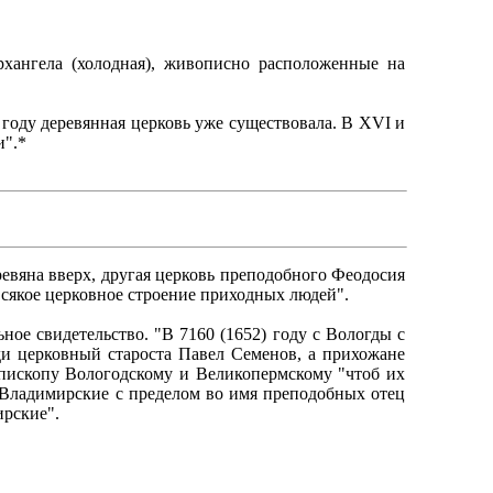
рхангела (холодная), живописно расположенные на
году деревянная церковь уже существовала. В XVI и
и".*
евяна вверх, другая церковь преподобного Феодосия
всякое церковное строение приходных людей".
ое свидетельство. "В 7160 (1652) году с Вологды с
и церковный староста Павел Семенов, а прихожане
пископу Вологодскому и Великопермскому "чтоб их
 Владимирские с пределом во имя преподобных отец
рские".