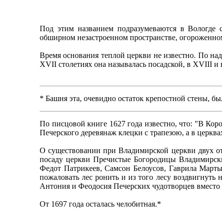
Под этим названием подразумеваются в Вологде с
обширном незастроенном пространстве, огороженно
Время основания теплой церкви не известно. По на
XVII столетиях она называлась посадской, в XVIII и
* Башня эта, очевидно остаток крепостной стены, бы
По писцовой книге 1627 года известно, что: "В Ко
Печерского деревянаж клецки с трапезою, а в церкв
О существовании при Владимирской церкви двух отд
посаду церкви Пречистые Богородицы Владимирски
Федот Патрикеев, Самсон Белоусов, Гаврила Март
пожаловать лес ронить и из того лесу воздвигнут
Антония и Феодосия Печерских чудотворцев вместо
От 1697 года осталась челобитная.*