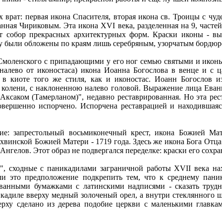
 врат: первая икона Спасителя, вторая икона св. Троицы с чу
нная Чириковым. Эта икона XVI века, разделенная на 9, частей
ет собор прекрасных архитектурных форм. Краски иконы - в
оду были обложены по краям лишь серебряным, узорчатым бордюр
Смоленского с припадающими у его ног семью святыми и иконы
налево от иконостаса) икона Иоанна Богослова в венце и с ц
 в киоте того же стиля, как и иконостас. Иоанн Богослов 
 по колени, с наклоненною налево головой. Выражение лица Еван
ксаком (Тамерланом)", недавно реставрированная. Но эта рест
совершенно испорчено. Испорчена реставрацией и находившая
ие: запрестольный восьмиконечный крест, икона Божией Ма
ихвинской Божией Матери - 1719 года. Здесь же икона Бога От
нгелов. Этот образ не подвергался переделке: краски его сохра
и", сходные с паникадилами заграничной работы XVII века н
ли это предположение подкрепить тем, что к среднему пани
ованными бумажками с латинскими надписями - сказать трудно
кадиле вверху медный золоченый орел, а внутри стеклянного 
ерху сделано из дерева подобие церкви с маленькими главк