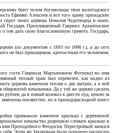
ерскому бьют челом богомольцы твои вологодского
оста Ефимко Алексеев и все того храму приходские
 и сирот твоих церковь Николая Чудотворца и ныне,
вый Государь Преосвященный Гавриил Apxиепископ
 о том дать свою благословенную грамоту. Государь,
кви (по документам с 1693 по 1698 г.), а до сего
орого он был прикащиком, крепостным его человеком,
вого гостя Гавриила Мартыновича Фетиева) во имя
вянный теплый храм был перевезен, как видно из
ить церковь каменная теплая о дву шатрах, а в ней
ия общежитий начальника. Да у той же церкви сделать
и рублев; да в новый колокол в двести пуд, ценою за
 заменены неизвестно, но в приходорасходной книге
тройки примыкало каменное крыльцо с деревянной
пархиальное начальство разрешило сломать крыльцо и
во имя Преподобного Феодосия. Перестройкой занялся
на себя. Этим же Захаровым было поручено расписать