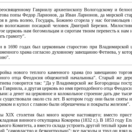
Преосвященному Гавриилу архиепископу Вологодскому и белооз
това попы Федор Ларионов, да Иван Ларионов, да мирской стар
ря в день волею, Государь, Божиею сгорела у нас богомольцев
вию вологжанин посацкой человек Дмитрий Березин. Милости
тое церковь нам богомольцам и сиротам твоим перевесть к нам и
ть грамоту".
в 1690 годах был церковным старостою при Владимирской цер
 каменного храма согласно духовному завещанию Фетиева, у кот
нию".
стройка нового теплого каменного храма (по завещанию торго
ного отца Феодосия общежитий начальника". Старый же дере
иева говорится так: "Да у Владимирской же Богородицы постро
а Гавриила, а другая церковь во имя преподобного отца Феодос
ьни: а денег на церковное и колокольное строение дать две тысяч
 существовали около ста лет. В котором году они были сняты и
смериком и купол с главою были обрешечены и покрыты железом".
ы XIX столетия был много короче настоящего; вместо прис
ладовая винного откупщика Кокорева (1832 г.). В 1853 году Е
ного Комитета, а вместо склада устроить другой теплый храм 
й "самовластно и безконтрольно"; все расходы и труд он взял 