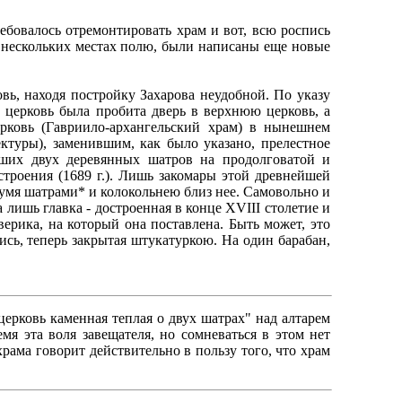
ребовалось отремонтировать храм и вот, всю роспись
в нескольких местах полю, были написаны еще новые
вь, находя постройку Захарова неудобной. По указу
церковь была пробита дверь в верхнюю церковь, а
ерковь (Гавриило-архангельский храм) в нынешнем
ктуры), заменившим, как было указано, прелестное
вших двух деревянных шатров на продолговатой и
троения (1689 г.). Лишь закомары этой древнейшей
двумя шатрами* и колокольнею близ нее. Самовольно и
лишь главка - достроенная в конце XVIII столетие и
ерика, на который она поставлена. Быть может, это
сь, теперь закрытая штукатуркою. На один барабан,
ерковь каменная теплая о двух шатрах" над алтарем
мя эта воля завещателя, но сомневаться в этом нет
рама говорит действительно в пользу того, что храм