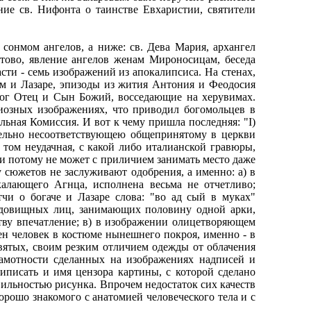
ие св. Нифонта о таинстве Евхаристии, святители
сонмом ангелов, а ниже: св. Дева Мария, архангел
тово, явление ангелов женам Мироносицам, беседа
сти - семь изображений из апокалипсиса. На стенах,
ом и Лазаре, эпизоды из жития Антония и Феодосия
Бог Отец и Сын Божий, восседающие на херувимах.
гиозных изображениях, что приводил богомольцев в
льная Комиссия. И вот к чему пришла последняя: "I)
тельно несоответствующею общепринятому в церкви
 том неудачная, с какой либо италианской гравюры,
 и потому не может с приличием занимать место даже
 сюжетов не заслуживают одобрения, а именно: а) в
калающего Агнца, исполнена весьма не отчетливо;
тчи о богаче и Лазаре слова: "во ад сый в муках"
чудовищных лиц, занимающих половину одной арки,
тву впечатление; в) в изображении олицетворяющем
ен человек в костюме нынешнего покроя, именно - в
святых, своим резким отличием одежды от облачения
рамотности сделанных на изображениях надписей и
иписать и имя цензора картины, с которой сделано
ильностью рисунка. Впрочем недостаток сих качеств
хорошо знакомого с анатомией человеческого тела и с