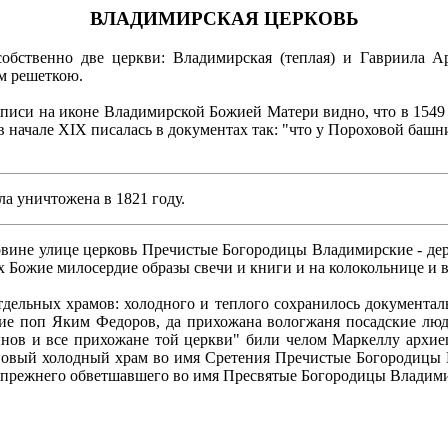
ВЛАДИМИРСКАЯ ЦЕРКОВЬ
обственно две церкви: Владимирская (теплая) и Гавриила А
м решеткою.
дписи на иконе Владимирской Божией Матери видно, что в 1549 
 в начале XIX писалась в документах так: "что у Пороховой башн
ла уничтожена в 1821 году.
ровине улице церковь Пречистые Богородицы Владимирские - дер
ах Божие милосердие образы свечи и книги и на колокольнице и 
ельных храмов: холодного и теплого сохранилось документальн
е поп Яким Федоров, да прихожана вологжаня посадские люд
ынов и все прихожане той церкви" били челом Маркеллу архие
ь новый холодный храм во имя Сретения Пречистые Богородицы
 прежнего обветшавшего во имя Пресвятые Богородицы Владими