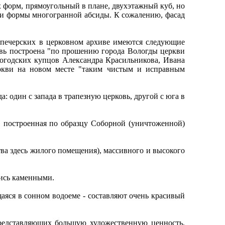
ых форм, прямоугольный в плане, двухэтажный куб, но
оши формы многогранной абсиды. К сожалению, фасад
печерских в церковном архиве имеются следующие
ковь построена "по прошению города Вологды церкви
огодских купцов Александра Красильникова, Ивана
еркви на новом месте "таким чистым и исправным
: один с запада в трапезную церковь, другой с юга в
 построенная по образцу Соборной (уничтоженной)
тва здесь жилого помещения), массивного и высокого
лись каменными.
аяся в сонном водоеме - составляют очень красивый
представляющих большую художественную ценность,