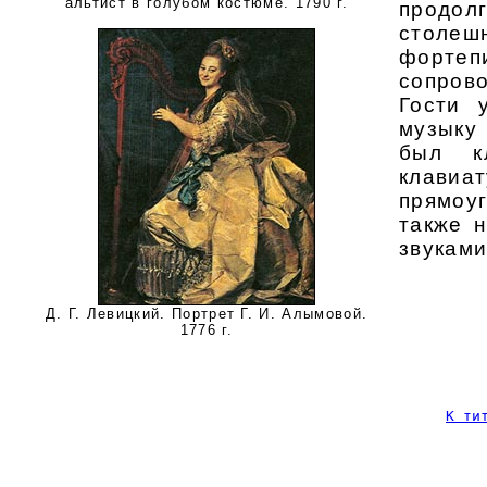
альтист в голубом костюме. 1790 г.
продо
столеш
фортеп
сопрово
Гости 
музыку
был к
клави
прямоу
также 
звуками
Д. Г. Левицкий. Портрет Г. И. Алымовой.
1776 г.
К ти