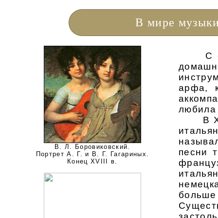
В мире музык
С сере
домашн
инстру
арфа, 
аккомп
любила 
В XVII
италья
называ
В. Л. Боровиковский.
песни 
Портрет А. Г. и В. Г. Гагариных.
Конец XVIII в.
франц
италья
немецк
больш
Сущес
застоль