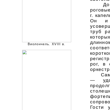
Достоп
роговые
г. кап
Он и 
усоверш
труб р
которы
длинн
Виолончель. XVIII в.
соответ
коротк
регист
рог, в
оркестр
Самыми
— уда
продо
столеш
фортеп
сопрово
Гости 