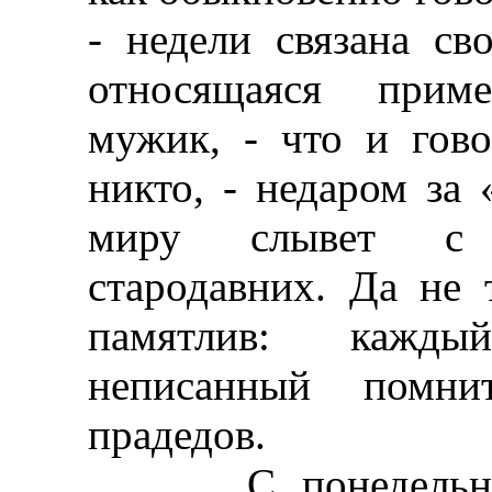
- недели связана св
относящаяся приме
мужик, - что и гово
никто, - недаром за 
миру слывет с 
стародавних. Да не 
памятлив: кажд
неписанный помнит
прадедов.
С понедельника 