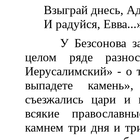
Взыграй днесь, Ад
И радуйся, Евва...
У Безсонова запи
целом ряде разнос
Иерусалимский» - о т
выпадете камень
съезжались цари и 
всякие православн
камнем три дня и тр