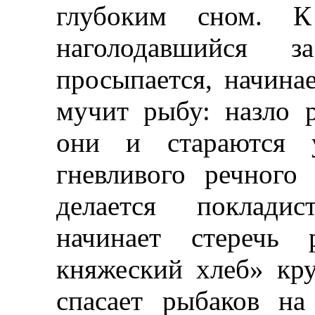
глубоким сном. 
наголодавшийся
просыпается, начина
мучит рыбу: назло 
они и стараются у
гневливого речного
делается покладис
начинает стеречь 
княжеский хлеб» кр
спасает рыбаков н