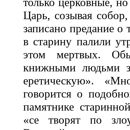
только церковные, но
Царь, созывая собор,
записано предание о 
в старину палили ут
этом мертвых. Об
книжными людьми з
еретическую». «Мн
говорится о подобн
памятнике старинной
«се творят по зло