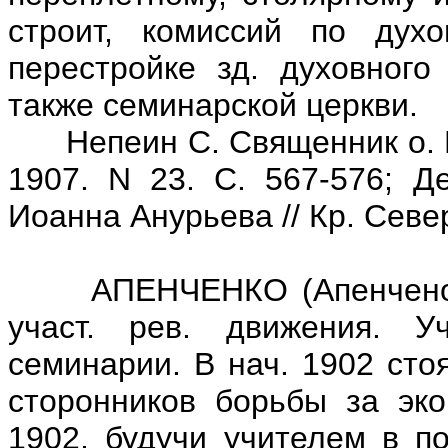
строит, комиссий по духо
перестройке зд. духовного
также семинарской церкви.
Непеин С. Священник о. Ио
1907. N 23. С. 567-576; Д
Иоанна Анурьева // Кр. Север
АПЕНЧЕНКО (Апенченок) 
участ. рев. движения. У
семинарии. В нач. 1902 сто
сторонников борьбы за эко
1902, будучи учителем в п