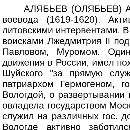
АЛЯБЬЕВ (ОЛЯБЬЕВ) Андре
воевода (1619-1620). Акт
литовскими интервентами. В
воисками Лжедмитрия II под
Павловом, Муромом. Один
движения в России, имел по
Шуйского "за прямую служ
патриархом Гермогеном, г
Вологдой, о развертывании 
овладела государством Моск
служил на различных гос. д
Вологде активно заботил