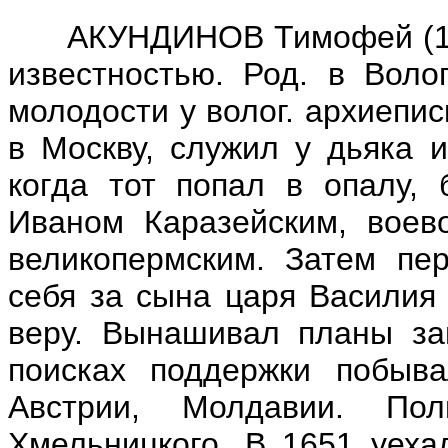
АКУНДИНОВ Тимофей (1617
известностью. Род. в Воло
молодости у волог. архиепи
в Москву, служил у дьяка 
когда тот попал в опалу, 
Иваном Каразейским, воев
великопермским. Затем пе
себя за сына царя Василия
веру. Вынашивал планы за
поисках поддержки побыв
Австрии, Молдавии. Пол
Хмельницкого. В 1651 уеха