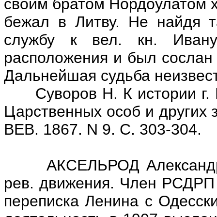
своим братом Нордоулатом х
бежал в Литву. Не найдя т
службу к вел. кн. Ивану
расположения и был сослан 
Дальнейшая судьба неизвес
Суворов Н. К истории г. В
Царственных особ и других 
ВЕВ. 1867. N 9. С. 303-304.
АКСЕЛЬРОД Александр Еф
рев. движения. Член РСДРП 
переписка Ленина с Одесски