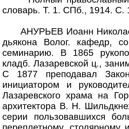
словарь. Т. 1. СПб., 1914. С. 
АНУРЬЕВ Иоанн Николаевич
дьякона Волог. кафедр, со
семинарию. В 1865 рукопо
кладб. Лазаревской ц., зани
С 1877 преподавал Зако
инициатором и руководите
Лазаревского храма на Гор
архитектора В. Н. Шильдкне
серии пользовавшихся бол
переплетному, столярному 