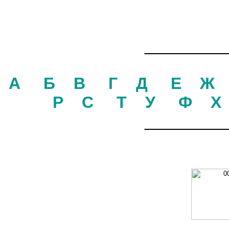
_________
А
Б
В
Г
Д
Е
Ж
Р
С
Т
У
Ф
Х
_________