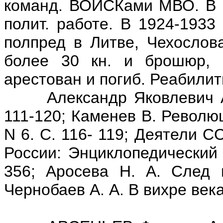
команд. ВОИСКами МВО. В п
полит. работе. В 1924-1933
полпред в Литве, Чехослова
более 30 кн. и брошюр, 
арестован и погиб. Реабили
Александр Яковлевич Аро
111-120; Каменев В. Револю
N 6. С. 116- 119; Деятели 
России: Энциклопедический 
356; Аросева Н. А. След н
Чернобаев А. А. В вихре века