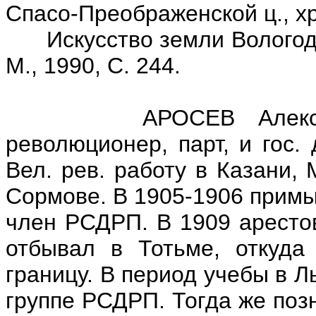
Спасо-Преображенской ц., х
Искусство земли Вологодско
М., 1990, С. 244.
АРОСЕВ Александр Я
революционер, парт, и гос. 
Вел. рев. работу в Казани, 
Сормове. В 1905-1906 примык
член РСДРП. В 1909 арестов
отбывал в Тотьме, откуда
границу. В период учебы в Л
группе РСДРП. Тогда же поз