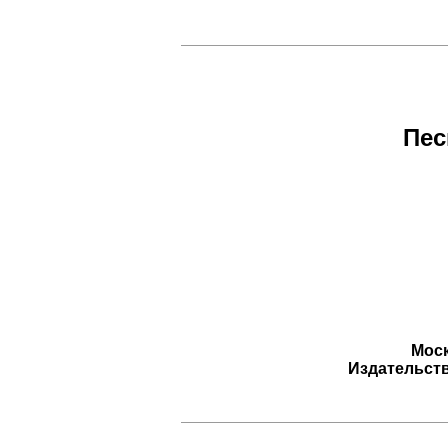
Пес
Моск
Издательст