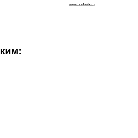
www.booksite.ru
ским: