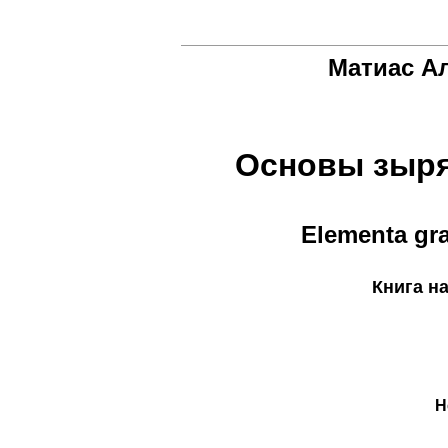
Матиас А
Основы зыря
Elementa gr
Книга н
H