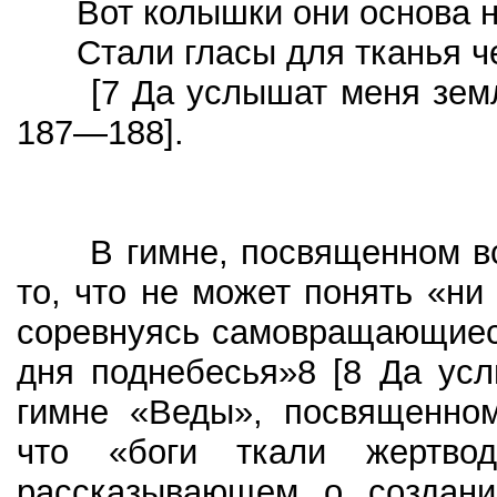
Вот колышки они основа н
Стали гласы для тканья ч
[7 Да услышат меня земля и
187—188].
В гимне, посвященном все
то, что не может понять «ни 
соревнуясь самовращающиеся
дня поднебесья»8 [8 Да усл
гимне «Веды», посвященном
что «боги ткали жертвод
рассказывающем о создани