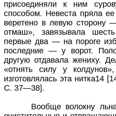
присоединяли к ним суров
способом. Невеста пряла ее
веретено в левую сторону 
отмаш», завязывала шесть
первые два — на пороге изб
последние — у ворот. Поло
другую отдавала жениху. Де
«отнять силу у колдунов»,
изготовлялась эта нитка14 [1
С. 37—38].
Вообще волокну льна во
очистительные и отвращающи