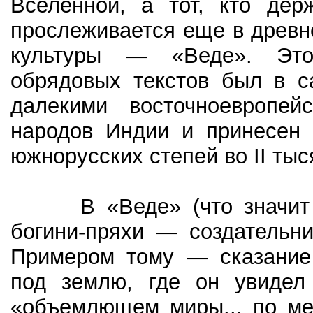
Вселенной, а тот, кто дер
прослеживается еще в древ
культуры — «Веде». Этот
обрядовых текстов был в с
далекими восточноевропей
народов Индии и принесен 
южнорусских степей во II тыся
В «Веде» (что значит «З
богини-пряхи — создательн
Примером тому — сказание 
под землю, где он увидел 
«объемлющем миры... по ме