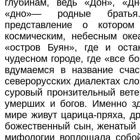
глубинам, ведь «Дон», «Дн
«дно»— родные братья
представление о которо
космическим, небесным оке
«остров Буян», где и оста
чудесном городе, где «все б
вдумаемся в название счас
северорусских диалектах сло
суровый пронзительный вете
умерших и богов. Именно зд
мире живут царица-пряха, д
божественный сын, женатый 
мифологии воплощала собой