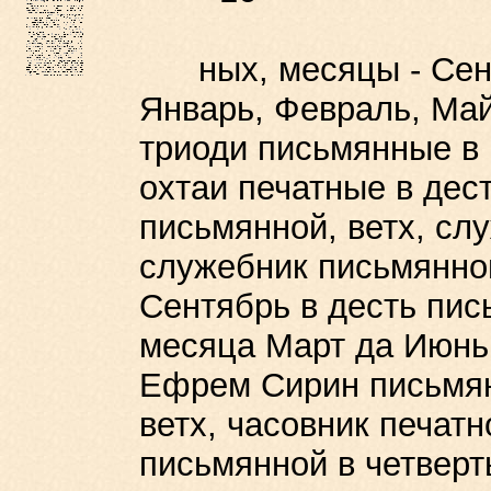
ных, месяцы - Сентя
Январь, Февраль, Май,
триоди письмянные в 
охтаи печатные в дест
письмянной, ветх, сл
служебник письмянной
Сентябрь в десть пис
месяца Март да Июнь 
Ефрем Сирин письмянн
ветх, часовник печатн
письмянной в четверт