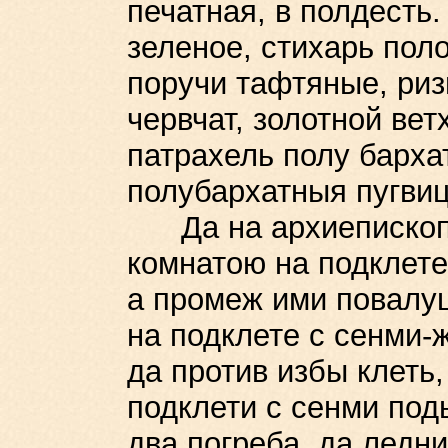
печатная, в полдесть.
зеленое, стихарь пол
поручи тафтяные, риз
червчат, золотной вет
патрахель полу барха
полубархатныя пугви
Да на архиепископли
комнатою на подклете
а промеж ими повалуш
на подклете с сенми-ж
да против избы клеть,
подклети с сенми под
два погреба, да ледн