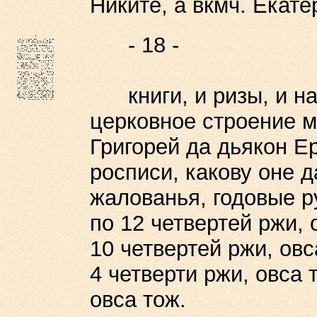
Никите, а вкмч. Екат
- 18 -
книги, и ризы, и на 
церковное строение м
Григорей да дьякон Е
росписи, какову оне 
жалованья, годовые ру
по 12 четвертей ржи, 
10 четвертей ржи, ов
4 четверти ржи, овса 
овса тож.