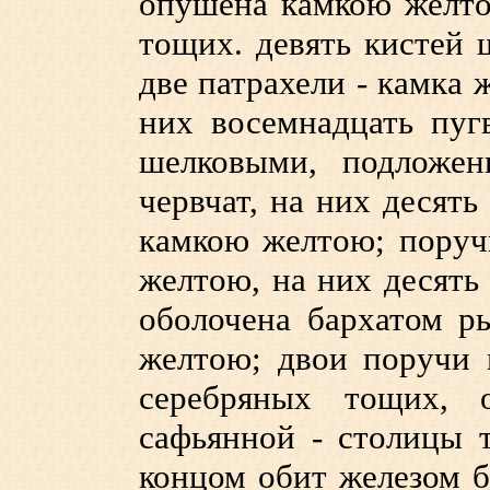
опушена камкою желто
тощих. девять кистей 
две патрахели - камка
них восемнадцать пуг
шелковыми, подложен
червчат, на них десят
камкою желтою; поруч
желтою, на них десять
оболочена бархатом р
желтою; двои поручи 
серебряных тощих, 
сафьянной - столицы 
концом обит железом б