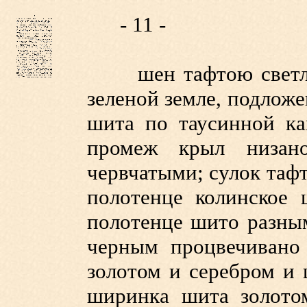
- 11 -
шен тафтою светлозе
зеленой земле, подлож
шита по таусинной ка
промеж крыл низано
червчатыми; сулок таф
полотенце колинское
полотенце шито разны
черным процвечивано
золотом и серебром и 
ширинка шита золото