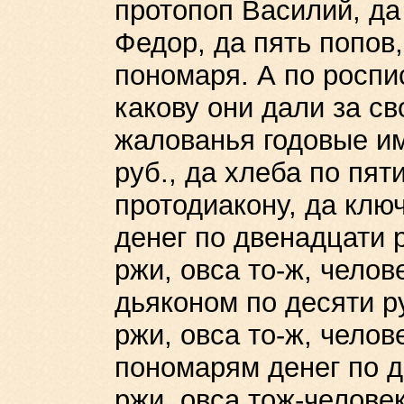
протопоп Василий, да
Федор, да пять попов
пономаря. А по роспи
какову они дали за с
жалованья годовые им
руб., да хлеба по пят
протодиакону, да клю
денег по двенадцати 
ржи, овса то-ж, челов
дьяконом по десяти р
ржи, овса то-ж, челов
пономарям денег по д
ржи, овса тож-челове