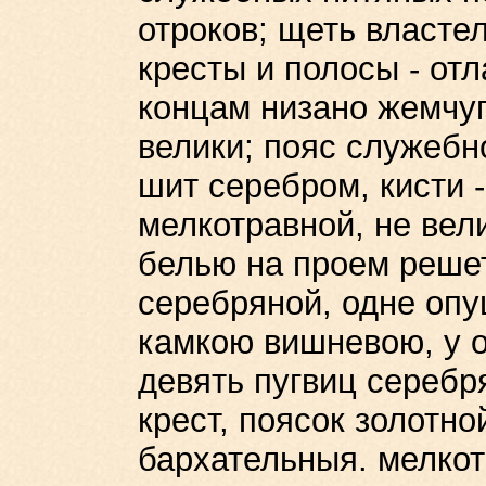
отроков; щеть власте
кресты и полосы - отл
концам низано жемчуг
велики; пояс служебн
шит серебром, кисти 
мелкотравной, не вел
белью на проем решет
серебряной, одне опу
камкою вишневою, у о
девять пугвиц серебр
крест, поясок золотно
бархательныя. мелко