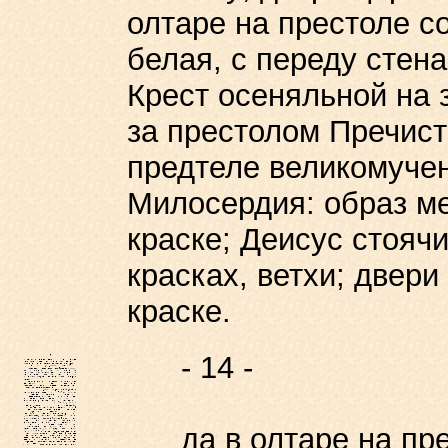
олтаре на престоле с
белая, с переду стен
Крест осеняльной на з
за престолом Пречист
предтеле великомуче
Милосердия: образ м
краске; Деисус стоячи
красках, ветхи; двери
краске.
- 14 -
да в олтаре на прес