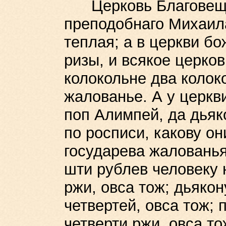
Церковь Благовещен
преподобнаго Михаила
теплая; а в церкви бо
ризы, и всякое церков
колокольне два колок
жалованье. А у церкви
поп Алимпей, да дьяк
по росписи, какову он
государева жалованья
шти рублев человеку н
ржи, овса тож; дьякон
четвертей, овса тож; 
четверти ржи, овса то