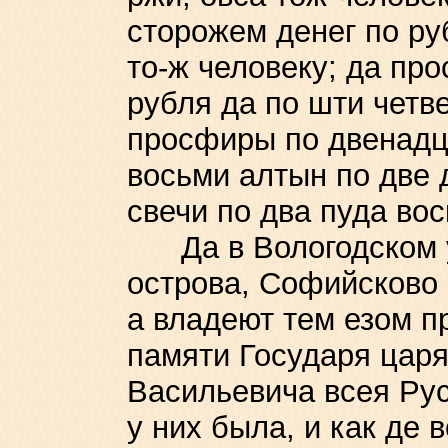
сторожем денег по ру
то-ж человеку; да пр
рубля да по шти четве
просфиры по двенадц
восьми алтын по две д
свечи по два пуда вос
Да в Вологодском уе
острова, Софийсково 
а владеют тем езом п
памяти Государя царя
Васильевича всея Рус
у них была, и как де 