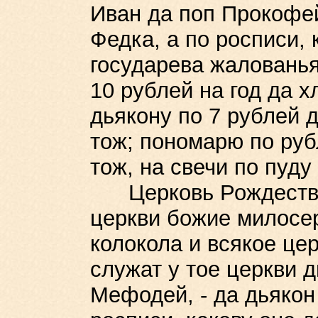
Иван да поп Прокофей
Федка, а по росписи, 
государева жалованья
10 рублей на год да х
дьякону по 7 рублей д
тож; пономарю по руб
тож, на свечи по пуду 
Церковь Рождество Х
церкви божие милосерд
колокола и всякое цер
служат у тое церкви д
Мефодей, - да дьякон