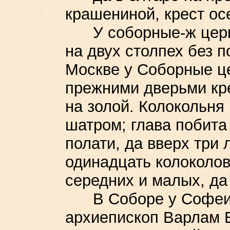
крашениной, крест ос
У соборные-ж церкв
на двух столпех без п
Москве у Соборные ц
прежними дверьми кр
на золой. Колокольня 
шатром; глава побита
полати, да вверх три 
одинадцать колоколов
середних и малых, да
В Соборе у Софеи 
архиепископ Варлам В