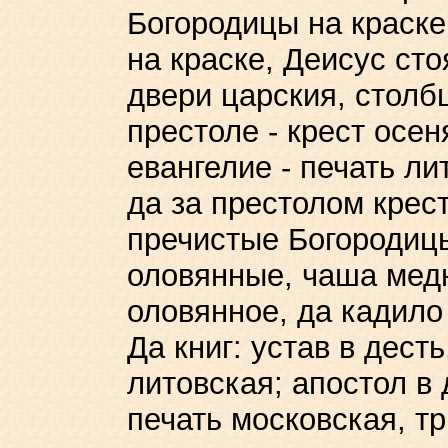
Богородицы на краске
на краске, Деисус сто
двери царския, столбц
престоле - крест осе
евангелие - печать л
да за престолом крес
пречистые Богородиц
оловянные, чаша медн
оловянное, да кадило 
Да книг: устав в дест
литовская; апостол в 
печать московская, тр