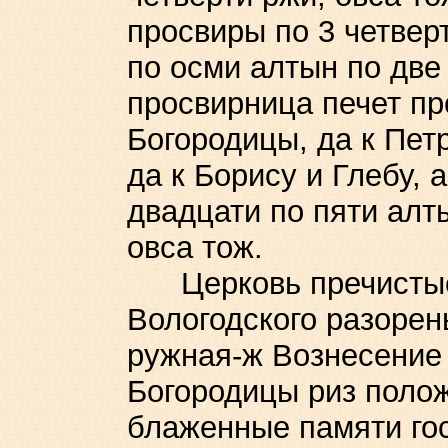
просвиры по 3 четвер
по осми алтын по две 
просвирница печет п
Богородицы, да к Петр
да к Борису и Глебу, 
двадцати по пяти алты
овса тож.
Церковь пречистые 
Вологодского разорен
ружная-ж Вознесение
Богородицы риз полож
блаженные памяти гос