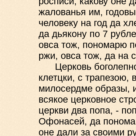
росписи, какову оне 
жалованья им, годовы
человеку на год да хл
да дьякону по 7 рубле
овса тож, пономарю п
ржи, овса тож, да на с
Церковь боголепное
клетцки, с трапезою, 
милосердме образы, и 
всякое церковное стр
церкви два попа, - п
Офонасей, да пономар
оне дали за своими р