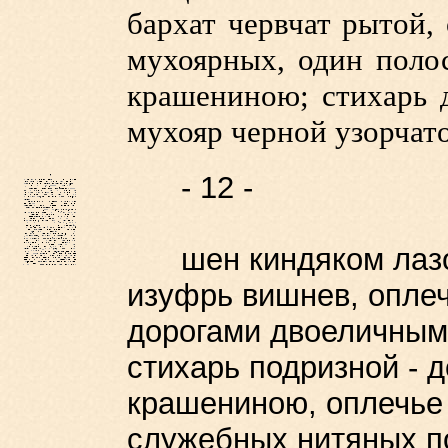
бархат червчат рытой,
мухоярных, один поло
крашениною; стихарь д
мухояр черной узорчат
- 12 -
шен киндяком лазор
изуфрь вишнев, оплеч
дорогами двоеличными
стихарь подризной - 
крашениною, оплечье
служебных нитяных по