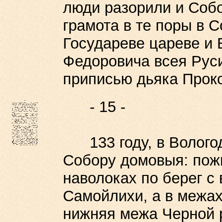
люди разорили и Собо
грамота в те поры в С
Государеве цареве и 
Федоровича всея Руси
приписью дьяка Прок
- 15 -
133 году, в Вологод
Собору домовыя: пож
наволоках по берег с
Самойлихи, а в межах
нижняя межа Черной р