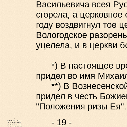
Васильевича всея Русс
сгорела, а церковное 
году воздвигнул тое ц
Вологодское разорен
уцелела, и в церкви 
*) В настоящее врем
придел во имя Михаи
**) В Вознесенской 
придел в честь Божие
"Положения ризы Ея".
- 19 -