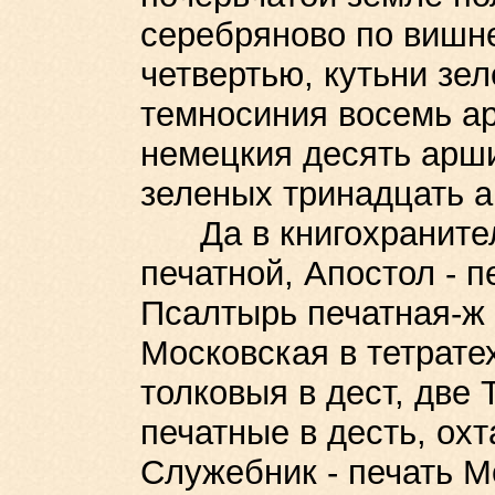
серебряново по вишн
четвертью, кутьни зе
темносиния восемь ар
немецкия десять арши
зеленых тринадцать 
Да в книгохранитель
печатной, Апостол - п
Псалтырь печатная-ж 
Московская в тетратех
толковыя в дест, две 
печатные в десть, ох
Служебник - печать М