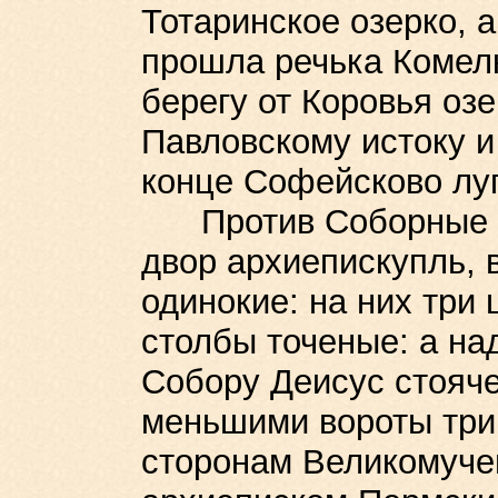
Тотаринское озерко, а
прошла речька Комелк
берегу от Коровья озе
Павловскому истоку и
конце Софейсково лугу
Против Соборные це
двор архиепискупль, 
одинокие: на них три
столбы точеные: а на
Собору Деисус стояче
меньшими вороты три 
сторонам Великомуче