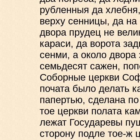
рубленныя да хлебня,
верху сенницы, да на
двора прудец не вели
караси, да ворота зад
сенми, а около двора 
семьдесят сажен, поп
Соборные церкви Соф
почата было делать к
папертью, сделана по
тое церкви полата кам
лежат Государевы пуш
сторону подле тое-ж 