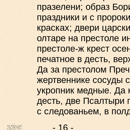
празелени; образ Бори
праздники и с пророк
красках; двери царски
олтаре на престоле и
престоле-ж крест осе
печатное в десть, ве
Да за престолом Преч
жертвеннике сосуды 
укропник медные. Да к
десть, две Псалтыри п
с следованьем, в пол
- 16 -