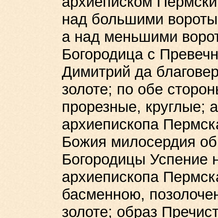
архиеписком Пермский
над большими вороты 
а над меньшими ворот
Богородица с Превеч
Димитрий да благовер
золоте; по обе сторо
прорезные, круглые; 
архиепископа Пермска
Божия милосердия об
Богородицы Успение н
архиепископа Пермск
басменною, позолоче
золоте; образ Пречис