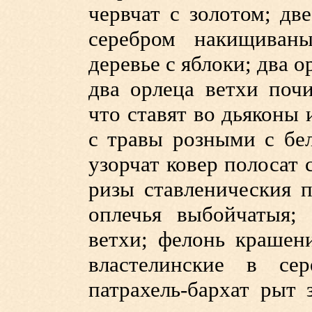
червчат с золотом; д
серебром накищиваны
деревье с яблоки; два
два орлеца ветхи почи
что ставят во дьяконы
с травы розными с бел
узорчат ковер полосат 
ризы ставленическия п
оплечья выбойчатыя;
ветхи; фелонь крашен
властелинские в сер
патрахель-бархат рыт 