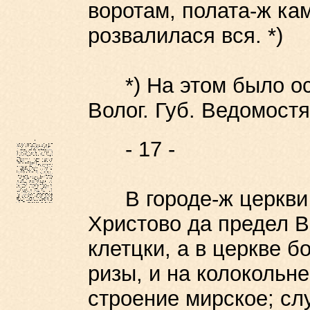
воротам, полата-ж ка
розвалилася вся. *)
*) На этом было ост
Волог. Губ. Ведомостя
- 17 -
В городе-ж церкви 
Христово да предел В
клетцки, а в церкве б
ризы, и на колокольн
строение мирское; слу