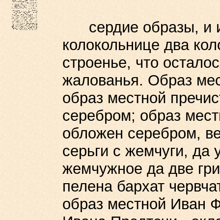
сердие образы, и ико
колокольнице два кол
строенье, что осталос
жалованья. Образ ме
образ местной пречис
серебром; образ мес
обложен серебром, в
серьги с жемчуги, да
жемчужное да две гр
пелена бархат червча
образ местной Иван Ф