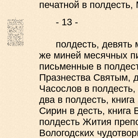
печатной в полдесть,
- 13 -
полдесть, девять ми
же миней месячных п
письменные в полдест
Празнества Святым, дв
Часослов в полдесть, 
два в полдесть, книга
Сирин в десть, книга 
полдесть Жития преп
Вологодских чудотвор