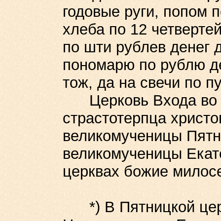
годовые руги, попом п
хлеба по 12 четвертей
по шти рублев денег д
пономарю по рублю де
тож, да на свечи по пу
Церковь Входа во И
страстотерпца христо
великомученицы Пятн
великомученицы Екате
церквах божие милос
*) В Пятницкой церк