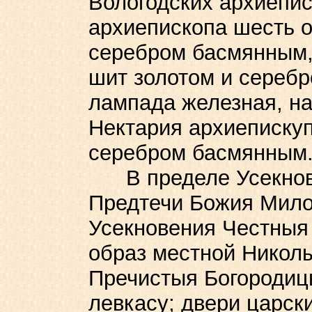
Вологодских архиепи
архиепископа шесть 
серебром басмянным,
шит золотом и серебр
лампада железная, н
Нектария архиепискуп
серебром басмянным
В пределе Усекнове
Предтечи Божия Мило
Усекновения Честныя 
образ местной Николы
Пречистыя Богородиц
левкасу; двери царски