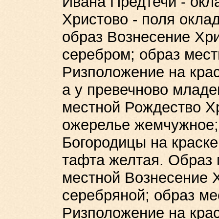
Ивана Предтечи - окл
Христово - поля окла
образ Вознесение Хри
серебром; образ мес
Ризположение на крас
а у превечново млад
местной Рождество Хр
ожерелье жемчужное;
Богородицы на краске
тафта желтая. Образ 
местной Вознесение Х
серебряной; образ м
Ризположение на крас