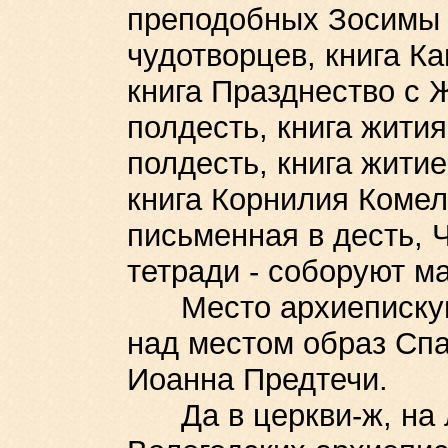
преподобных Зосимы 
чудотворцев, книга К
книга Празднество с 
полдесть, книга жити
полдесть, книга житие
книга Корнилия Комел
письменная в десть, 
тетради - соборуют м
Место архиепискупле
над местом образ Спа
Иоанна Предтечи.
Да в церкви-ж, на л