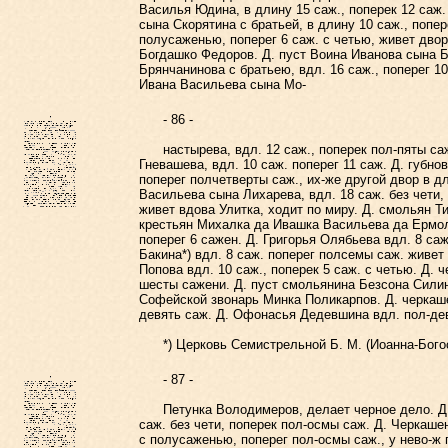
Василья Юдина, в длину 15 саж., поперек 12 саж
сына Скорятина с братьей, в длину 10 саж., попер
полусаженью, поперег 6 саж. с четью, живет двор
Богдашко Федоров. Д. пуст Воина Иванова сына Бр
Брянчанинова с братьею, вдл. 16 саж., поперег 
Ивана Васильева сына Мо-
- 86 -
настырева, вдл. 12 саж., поперек пол-пяты саж.
Гневашева, вдл. 10 саж. поперег 11 саж. Д. губн
поперег полчетверты саж., их-же другой двор в д
Васильева сына Лихарева, вдл. 18 саж. без чети, 
живет вдова Улитка, ходит по миру. Д. смольян 
крестьян Михалка да Ивашка Васильева да Ермол
поперег 6 сажен. Д. Григорья Олябьева вдл. 8 са
Бакина*) вдл. 8 саж. поперег полсемы саж. живе
Попова вдл. 10 саж., поперек 5 саж. с четью. Д. 
шесты сажени. Д. пуст смольянина Безсона Силин
Софейской звонарь Минка Поликарпов. Д. черкаше
девять саж. Д. Офонасья Дедевшина вдл. пол-девя
*) Церковь Семистрельной Б. М. (Иоанна-Богос
- 87 -
Петунка Володимеров, делает черное дело. Д. с
саж. без чети, поперек пол-осмы саж. Д. Черкаш
с полусаженью, поперег пол-осмы саж., у нево-ж