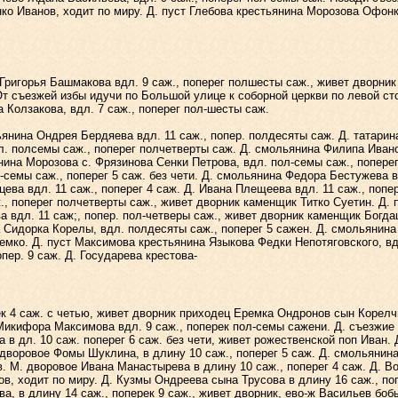
нко Иванов, ходит по миру. Д. пуст Глебова крестьянина Морозова Офонк
Григорья Башмакова вдл. 9 саж., поперег полшесты саж., живет дворни
От съезжей избы идучи по Большой улице к соборной церкви по левой ст
 Колзакова, вдл. 7 саж., поперег пол-шесты саж.
ина Ондрея Бердяева вдл. 11 саж., попер. полдесяты саж. Д. татарина
 полсемы саж., поперег полчетверты саж. Д. смольянина Филипа Иванов
янина Морозова с. Фрязинова Сенки Петрова, вдл. пол-семы саж., попер
семы саж., поперег 5 саж. без чети. Д. смольянина Федора Бестужева в
ева вдл. 11 саж., поперег 4 саж. Д. Ивана Плещеева вдл. 11 саж., поп
, поперег полчетверты саж., живет дворник каменщик Титко Суетин. Д. 
 вдл. 11 саж;, попер. пол-четверы саж., живет дворник каменщик Богда
 Сидорка Корелы, вдл. полдесяты саж., поперег 5 сажен. Д. смольянина
мко. Д. пуст Максимова крестьянина Языкова Федки Непотяговского, вдл
пер. 9 саж. Д. Государева крестова-
 4 саж. с четью, живет дворник приходец Еремка Ондронов сын Корелчы
Микифора Максимова вдл. 9 саж., поперек пол-семы сажени. Д. съезжие и
в дл. 10 саж. поперег 6 саж. без чети, живет рожественской поп Иван. 
 дворовое Фомы Шуклина, в длину 10 саж., поперег 5 саж. Д. смольянин
. М. дворовое Ивана Манастырева в длину 10 саж., поперег 4 саж. Д. 
в, ходит по миру. Д. Кузмы Ондреева сына Трусова в длину 16 саж., по
а, в длину 14 саж., поперек 9 саж., живет дворник, ево-ж Васильев бо