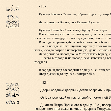
- 81 -
Кузница Ивашка Семенова, оброку 8 ден. Кузница Ми
Да за рекою за Вологдою в Калачной улице:
Кузница Незнайка Олексеева, оброку 3 алт. 2 ден.
И всего посадских сорок пять кузниц, да две кузницы
и часовника тринадцать алтын две деньги; обоего - с 
В городе-ж против губные избы в каменной башне кабак
Да на посаде за Пятницкими вороты у проезжево мос
кабак, изба да погреб с напогребицею; да на Ленивой п
Да за рекою за Вологдою на Митреевском берегу, что н
И всего в городе и на посаде, семь кабаков да баня
государя.
_______________
В городе-ж двор воеводской в длину 50 с., поперег 
Двор дьячей в длину 40 с., поперег 25 с.
- 82 -
Дворы осадные дворян и детей боярских и прик
От Вознесенской от наугольной от каменной ба
Д. князя Петра Пронскаго в длину 10 с., попере
поперек полпяты сажени, живет дворник Петрушка