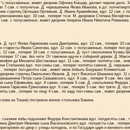
. "с полусаженью, живет дворник Офонка Кокшар, делает черное дело. 
ег 7 саж. с получетью. Д. черкашенина Якова Иванова, в дл. полчетверт
ник стрелец Ортюшка Ортемьев. Д. Ивана Арамейкова, вдл. 12 саж. с по
янчанинова вдл. 10 саж., поперег то-ж. М. дворовое Степана Матафтина
10 саж. с полусаженью, живет дворник боярина Ивана Никитича Романова
 Д. пуст Якова Ларионова сына Дмитриева, вдл. 12 саж., поперег 10 са
ово старосты Ивана Сапогова, вдл. 12 саж. с полусаженью, поперег пол-
л. 12 саж., поперег 19 саж. с полусаженью. Д. пуст смольянина Кузмы Ш
поперег 17 саж. без чети. От таможни идучи к соборной церкви: Д. Макс
Тимофея да Михаила Шестаковых вдл. 11 саж., поперег полпяты саж., ж
ки Степанова вдл. пол-семы саж., поперег полпяты сажени. Д. черкаше
ж., поперег пол-десяты саж., живет евож бобыль Богдашко Клементьев. 
т дворник стрелец Омельянко Иванов. Д. пуст Василья Шишкина вдл. 11 
черкашенина Петра сына Свашевского, вдл. 9 саж., поперег 8 саж. без тр
а сына Ефимьева, вдл. 8 сажен, поперек 5 саж. Д. смольянина Федора З
нина Гарасима Ермолаева вдл. 6 саж., поперег 5 саж. без трети. Д. пу
ты саж., поперег по лицу 4 саж., по заду пол-семы саж., живет дворни
лова на Тошне) построена женою стольника Бакина.
ъезжие избы подьячево Федора Константинова вдл. полдесяты саж., по
енина Дмитрея Иванова сына Васильковского вдл. полшесты саж., попере
 пригорожен во двор с улицы колодезь, и по Государя царя и великого к