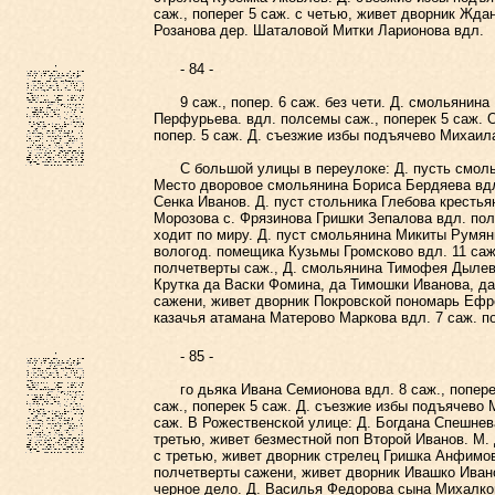
саж., поперег 5 саж. с четью, живет дворник Жда
Розанова дер. Шаталовой Митки Ларионова вдл.
- 84 -
9 саж., попер. 6 саж. без чети. Д. смольянина 
Перфурьева. вдл. полсемы саж., поперек 5 саж. 
попер. 5 саж. Д. съезжие избы подъячево Михаила
С большой улицы в переулоке: Д. пусть смольян
Место дворовое смольянина Бориса Бердяева вдл.
Сенка Иванов. Д. пуст стольника Глебова кресть
Морозова с. Фрязинова Гришки Зепалова вдл. пол-
ходит по миру. Д. пуст смольянина Микиты Румянц
вологод. помещика Кузьмы Громсково вдл. 11 саж.
полчетверты саж., Д. смольянина Тимофея Дылева
Крутка да Васки Фомина, да Тимошки Иванова, да
сажени, живет дворник Покровской пономарь Ефре
казачья атамана Матерово Маркова вдл. 7 саж. по
- 85 -
го дьяка Ивана Семионова вдл. 8 саж., поперек
саж., поперек 5 саж. Д. съезжие избы подъячево 
саж. В Рожественской улице: Д. Богдана Спешнева 
третью, живет безместной поп Второй Иванов. М.
с третью, живет дворник стрелец Гришка Анфимов
полчетверты сажени, живет дворник Ивашко Ивано
черное дело. Д. Василья Федорова сына Михалков