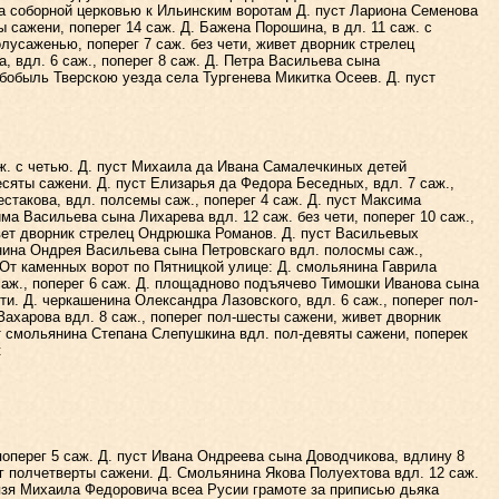
За соборной церковью к Ильинским воротам Д. пуст Лариона Семенова
ы сажени, поперег 14 саж. Д. Бажена Порошина, в дл. 11 саж. с
лусаженью, поперег 7 саж. без чети, живет дворник стрелец
, вдл. 6 саж., поперег 8 саж. Д. Петра Васильева сына
 бобыль Тверскою уезда села Тургенева Микитка Осеев. Д. пуст
ж. с четью. Д. пуст Михаила да Ивана Самалечкиных детей
десяты сажени. Д. пуст Елизарья да Федора Беседных, вдл. 7 саж.,
естакова, вдл. полсемы саж., поперег 4 саж. Д. пуст Максима
има Васильева сына Лихарева вдл. 12 саж. без чети, поперег 10 саж.,
ивет дворник стрелец Ондрюшка Романов. Д. пуст Васильевых
нина Ондрея Васильева сына Петровскаго вдл. полосмы саж.,
- От каменных ворот по Пятницкой улице: Д. смольянина Гаврила
саж., поперег 6 саж. Д. площадново подъячево Тимошки Иванова сына
ети. Д. черкашенина Олександра Лазовского, вдл. 6 саж., поперег пол-
ахарова вдл. 8 саж., поперег пол-шесты сажени, живет дворник
ст смольянина Степана Слепушкина вдл. пол-девяты сажени, поперек
к
перег 5 саж. Д. пуст Ивана Ондреева сына Доводчикова, вдлину 8
г полчетверты сажени. Д. Смольянина Якова Полуехтова вдл. 12 саж.
нязя Михаила Федоровича всеа Русии грамоте за приписью дьяка