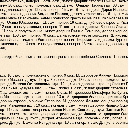
лусаженью, поперег шесть саж., живет дворник стрелец Гришка Наумов
ину 20 саж., попер. пол-семы саж. Д. пуст Ондрея Пикина вдл. 30 саж., 
а Домовского вдл. 13 саж., попер. 15 саж. Д. пуст вдовы Дарьи Ивановс
ы саж., живет дворник Богдашко Павлов, делает черное дело. Д. пуст Ми
 вдовы Марьи Васильевы жены Ржевского крестьянина Ивашка Яковлева вд
пуст Осипа Юрьева вдл. 11 саж., попер. 19 саж. Д. губново старосты Ива
2 саж. с полусаженью, поперек. 11 саж., живет дворник боярина Ивана 
. 11 саж. с полусаженью, живет дворник Гришка Семенов, делает черное
в вдл. 150 саж., попер. 70 саж., да на том-же месте колодезь. Д. иноз
ярина Ивана Никитича Романова крестьянин Тверского уезда села Турген
кшеева вдл. 13 саж. с полусаженью, поперег 13 саж., живет дворник с
ьев,
 надгробная плита, показывающая место погребения Симеона Яковлевич
. 10 саж., с полусаженью, попер. 9 саж. М. дворовое Аникея Порошина 
нилко Мосеев. Д. пуст Петра Коверзина вдл. 12 саж., попер. полдесяты с
дрея да Бажена Остолоповых вдл. 12с., живет дворник стрелец Ивашко Гр
ова сына Бушуева вдл. 17 саж., попер. 6 саж., живет дворник стрелец
 Харламовых вдл. 7 саж., попер. 8 саж. М. дворовое Микифора Толбугина
на Мокшеева вдл. 7 саж., попер. 10 с. М. дворовое белянина Григорья Кр
дворник стрелец Мокейко Степанов. М. дворовое Демида Мещеринова вдл.
ены Макшеева вдл. 19 саж., поперег 7 саж., живет дворник Ивашко Смол
опер. 14 саж., живет дворник стрелец Ивашко Сивков. Д. пуст Замятки Ка
9 саж., попер. тож, живет дворник стрелец Федка Иванов. М. дворовое Ол
ороду 60 саж. Д. пуст Дмитрея Угренинова вдл. пол-семы саж., попер. 1
ло. Д. пуст Баженка Рындина вдл. 10 с., попер. 7 саж. Д. пуст Левонть