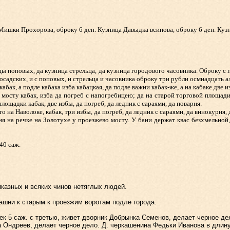
шки Прохорова, оброку 6 ден. Кузница Давыдка всипова, оброку 6 ден. Кузн
 поповых, да кузница стрельца, да кузница городового часовника. Оброку с п
посадских, и с поповых, и стрельца и часовника оброку три рубли осмнадцать а
, а подле кабака изба кабацкая, да подле важни кабак-же, а на кабаке две изб
ту кабак, изба да погреб с напогребицею; да на старой торговой площади к
лощадки кабак, две избы, да погреб, да ледник с сараями, да поварня.
а Наволоке, кабак, три избы, да погреб, да ледник с сараями, да винокурня, да
 на речке на Золотухе у проезжево мосту. У бани держат квас безхмельной, 
40 саж.
азных и всяких чинов нетяглых людей.
шни к старым к проезжим воротам подле города:
к 5 саж. с третью, живет дворник Добрынка Семенов, делает черное де
 Ондреев, делает черное дело. Д. черкашенина Федьки Иванова в длину 