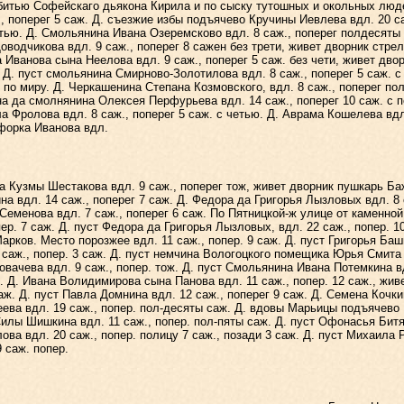
итью Софейскаго дьякона Кирила и по сыску тутошных и окольных люде
, поперег 5 саж. Д. съезжие избы подъячево Кручины Иевлева вдл. 20 с
етью. Д. Смольянина Ивана Озеремсково вдл. 8 саж., поперег полдесяты 
оводчикова вдл. 9 саж., поперег 8 сажен без трети, живет дворник стр
 Иванова сына Неелова вдл. 9 саж., поперег 5 саж. без чети, живет дво
 Д. пуст смольянина Смирново-Золотилова вдл. 8 саж., поперег 5 саж. с
по миру. Д. Черкашенина Степана Козмовского, вдл. 8 саж., поперег пол
ина да смолнянина Олексея Перфурьева вдл. 14 саж., поперег 10 саж. с 
а Фролова вдл. 8 саж., поперег 5 саж. с четью. Д. Аврама Кошелева вдл
форка Иванова вдл.
Кузмы Шестакова вдл. 9 саж., поперег тож, живет дворник пушкарь Баж
ина вдл. 14 саж., поперег 7 саж. Д. Федора да Григорья Лызловых вдл. 8
еменова вдл. 7 саж., поперег 6 саж. По Пятницкой-ж улице от каменной
ер. 7 саж. Д. пуст Федора да Григорья Лызловых, вдл. 22 саж., попер. 1
ов. Место порозжее вдл. 11 саж., попер. 9 саж. Д. пуст Григорья Башм
 саж., попер. 3 саж. Д. пуст немчина Вологоцкого помещика Юрья Смита 
вачева вдл. 9 саж., попер. тож. Д. пуст Смольянина Ивана Потемкина в
ю. Д. Ивана Волидимирова сына Панова вдл. 11 саж., попер. 12 саж., жив
аж. Д. пуст Павла Домнина вдл. 12 саж., поперег 9 саж. Д. Семена Кочки
 вдл. 19 саж., попер. пол-десяты саж. Д. вдовы Марьицы подъячево Бо
Силы Шишкина вдл. 11 саж., попер. пол-пяты саж. Д. пуст Офонасья Битяг
ва вдл. 20 саж., попер. полицу 7 саж., позади 3 саж. Д. пуст Михаила 
 саж. попер.