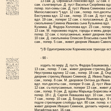
13 саж. Д. Офонасья Лонсково вдл. 12 саж. с по
саж. съчетвертью. Д. пуст Василья Скорбеева вдл
попер. пол-семы саж. Д. пуст Ивана Семенова сын
Милославскаго *) вдл. 12 саж., попер. пол-десят
Бестужева вдл. 12 саж., попер. 15 саж. Д. пуст
вдл. 19 саж., поперег 12 саж. с полусаженью. Д. 
смольянина Семена Иванова сына Кузьмина вдл. 1
Куземка. Д. Федора Холопова вдл. 23 саж., попер
13 саж. М. порозжево подле, городы и межь дворо
попер. 12 саж. с полусаженью, живет дворник бо
10 саж. Д. смольянина Олексея Власьева сына Мо
саж., попер. 5 саж., живет дворник Ивашко Савел
*) В Одигитриевском Кореневском приходе есть
- 90 -
ходить по миру. Д. пусть Федора Башмакова, вдт
13 саж., попер. 7 саж., живет дворник стрелец Да
Неустроева вдлину 12 саж., попер. 18 саж. Д. Он
дворник стрелец Ивашко Семенов. Д. Ивана Ларкш
саж., попер. 8 саж. М. дворовое Онтона да Ивана
вдл. пол-десяты саж., поперег 9 саж. Д. пуст Ива
12 саж. съ-полусаженью, поперег 13 саж., живет 
саж., попер. 9 саж. Д. вдовы Марьицы Борисовы ж
попер. 18 с. Д. Сергея Левашова вдл. 10 саж., п
7 саж., попер. 10 саж. Д. Богдана Языкова вдл. 
подле стрелецкие слободы вдл. 80 саж. попер. к г
живет дворник Ивашко Семенов, делаеть черное де
Матафтпна вдл. 16 саж.,