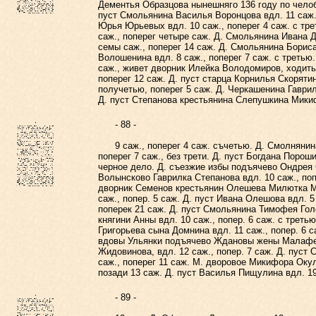
Дементья Образцова нынешняго 136 году по челоб
пуст Смольянина Василья Воронцова вдл. 11 саж.
Юрья Юрьевых вдл. 10 саж., поперег 4 саж. с тр
саж., поперег четыре саж. Д. Смольянина Ивана Д
семы саж., поперег 14 саж. Д. Смольянина Бориса
Волошенина вдл. 8 саж., поперег 7 саж. с третью.
саж., живет дворник Илейка Володомиров, ходить 
поперег 12 саж. Д. пуст старца Корнилья Скорят
получетью, поперег 5 саж. Д. Черкашенина Гаврил
Д. пуст Степанова крестьянина Слепушкина Мики
- 88 -
9 саж., поперег 4 саж. съчетью. Д. Смолнянина 
поперег 7 саж., без трети. Д. пуст Богдана Порош
черное дело. Д. съезжие избы подъячево Ондрея С
Волынсково Гаврилка Степанова вдл. 10 саж., поп
дворник Семенов крестьянин Олешева Милютка Марк
саж., попер. 5 саж. Д. пуст Ивана Олешова вдл. 5
поперек 21 саж. Д. пуст Смольянина Тимофея Голо
княгини Анны вдл. 10 саж., попер. 6 саж. с треть
Григорьева сына Домнина вдл. 11 саж., попер. 6 с
вдовы Ульянки подъячево Ждановы жены Малафеева
Жидовинова, вдл. 12 саж., попер. 7 саж. Д. пуст 
саж., поперег 11 саж. М. дворовое Микифора Окуло
позади 13 саж. Д. пуст Василья Пищулина вдл. 19
- 89 -