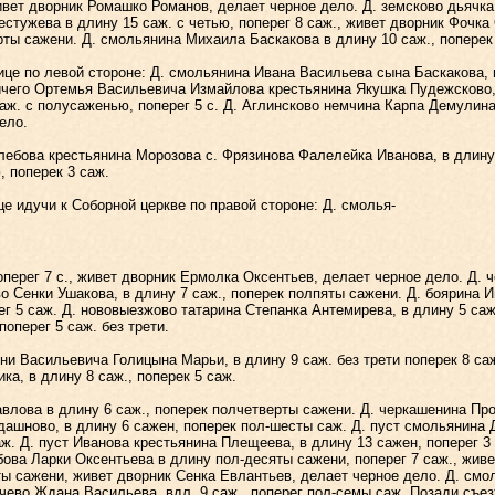
вет дворник Ромашко Романов, делает черное дело. Д. земсково дьячка
стужева в длину 15 саж. с четью, поперег 8 саж., живет дворник Фочка
рты сажени. Д. смольянина Михаила Баскакова в длину 10 саж., поперек
по левой стороне: Д. смольянина Ивана Васильева сына Баскакова, в 
ичего Ортемья Васильевича Измайлова крестьянина Якушка Пудежсково, 
ж. с полусаженью, поперег 5 с. Д. Аглинсково немчина Карпа Демулина,
ело.
ебова крестьянина Морозова с. Фрязинова Фалелейка Иванова, в длину 9
, поперек 3 саж.
идучи к Соборной церкве по правой стороне: Д. смолья-
рег 7 с., живет дворник Ермолка Оксентьев, делает черное дело. Д. ч
о Сенки Ушакова, в длину 7 саж., поперек полпяты сажени. Д. боярина 
ег 5 саж. Д. нововыезжово татарина Степанка Антемирева, в длину 5 саж.
оперег 5 саж. без трети.
Васильевича Голицына Марьи, в длину 9 саж. без трети поперек 8 саж.
а, в длину 8 саж., поперек 5 саж.
ова в длину 6 саж., поперек полчетверты сажени. Д. черкашенина Про
шново, в длину 6 сажен, поперек пол-шесты саж. Д. пуст смольянина Дан
аж. Д. пуст Иванова крестьянина Плещеева, в длину 13 сажен, поперег 3
бова Ларки Оксентьева в длину пол-десяты сажени, поперег 7 саж., жив
ты сажени, живет дворник Сенка Евлантьев, делает черное дело. Д. смол
чево Ждана Васильева, вдл. 9 саж., поперег пол-семы саж. Позади съез