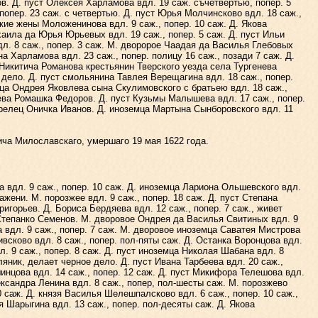
. Д. пуст Олексея Харламова вдл. 19 саж. съчетвертью, попер. 5
попер. 23 саж. с четвертью. Д. пуст Юрья Молчинсково вдл. 18 саж.,
кие жены Моложенинова вдл. 9 саж., попер. 10 саж. Д. Якова
хаила да Юрья Юрьевых вдл. 19 саж., попер. 5 саж. Д. пуст Ильи
л. 8 саж., попер. 3 саж. М. дворорое Чаадая да Василья Глебовых
на Харламова вдл. 23 саж., попер. полицу 16 саж., позади 7 саж. Д.
Никитича Романова крестьянин Тверского уезда села Тургенева
 дело. Д. пуст смольянина Тавлея Верещагина вдл. 18 саж., попер.
емца Ондрея Яковлева сына Скулимовского с братьею вдл. 18 саж.,
ева Ромашка Федоров. Д. пуст Кузьмы Малышева вдл. 17 саж., попер.
трелец Оничка Иванов. Д. иноземца Мартына Сынборовского вдл. 11
а Милославскаго, умершаго 19 мая 1622 года.
вдл. 9 саж., попер. 10 саж. Д. иноземца Лариона Ольшевского вдл.
ажени. М. порозжее вдл. 9 саж., попер. 18 саж. Д. пуст Степана
игорьев. Д. Бориса Бердяева вдл. 12 саж., попер. 7 саж., живет
 Степанко Семенов. М. дворовое Ондрея да Василья Свитиных вдл. 9
 вдл. 9 саж., попер. 7 саж. М. дворовое иноземца Саватея Мистрова
ивсково вдл. 8 саж., попер. пол-пяты саж. Д. Останка Воронцова вдл.
 9 саж., попер. 8 саж. Д. пуст иноземца Николая Шабана вдл. 8
яник, делает черное дело. Д. пуст Ивана Тарбеева вдл. 20 саж.,
шинцова вдл. 14 саж., попер. 12 саж. Д. пуст Микифора Телешова вдл.
ександра Ленина вдл. 8 саж., попер, пол-шесты саж. М. порозжево
0 саж. Д. князя Василья Шелешпалсково вдл. 6 саж., попер. 10 саж.,
я Шарыгина вдл. 13 саж., попер. пол-десяты саж. Д. Якова