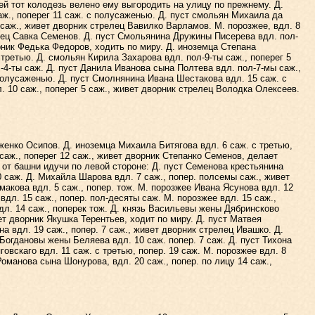
й тот колодезь велено ему выгородить на улицу по прежнему. Д.
аж., поперег 11 саж. с полусаженью. Д. пуст смольян Михаила да
саж., живет дворник стрелец Вавилко Варламов. М. порозжее, вдл. 8
елец Савка Семенов. Д. пуст Смольянина Дружины Писерева вдл. пол-
рник Федька Федоров, ходить по миру. Д. иноземца Степана
 третью. Д. смольян Кирила Захарова вдл. пол-9-ты саж., поперег 5
-4-ты саж. Д. пуст Данила Иванова сына Полтева вдл. пол-7-мы саж.,
полусаженью. Д. пуст Смолнянина Ивана Шестакова вдл. 15 саж. с
. 10 саж., поперег 5 саж., живет дворник стрелец Володка Олексеев.
енко Осипов. Д. иноземца Михаила Битягова вдл. 6 саж. с третью,
 саж., поперег 12 саж., живет дворник Степанко Семенов, делает
 от башни идучи по левой стороне: Д. пуст Семенова крестьянина
0 саж. Д. Михайла Шарова вдл. 7 саж., попер. полсемы саж., живет
акова вдл. 5 саж., попер. тож. М. порозжее Ивана Ясунова вдл. 12
вдл. 15 саж., попер. пол-десяты саж. М. порозжее вдл. 15 саж.,
дл. 14 саж., поперек тож. Д. князь Васильевы жены Дябринсково
ет дворник Якушка Терентьев, ходит по миру. Д. пуст Матвея
на вдл. 19 саж., попер. 7 саж., живет дворник стрелец Ивашко. Д.
гдановы жены Беляева вдл. 10 саж. попер. 7 саж. Д. пуст Тихона
овскаго вдл. 11 саж. с третью, попер. 19 саж. М. порозжее вдл. 8
Романова сына Шонурова, вдл. 20 саж., попер. по лицу 14 саж.,