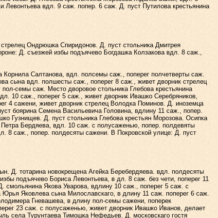
и Левонтьева вдл. 9 саж. попер. 6 саж. Д. пуст Путилова крестьянина
к стрелец Ондрюшка Спиридонов. Д. пуст стольника Дмитрея
ороне: Д. съезжей избы подъячево Богдашка Колзакова вдл. 8 саж.,
 Корнила Салтанова, вдл. полсемы саж., поперег полчетверты саж.
а сына вдл. полшесты саж., поперег 8 саж., живет дворник стрелец
ег пол-семы саж. Место дворовое стольника Глебова крестьянина
дл. 10 саж., поперег 5 саж., живет дворник Ивашко Серебряников,
ерег 4 сажени, живет дворник стрелец Володка Поминов. Д. иноземца
пуст боярина Семена Васильевича Головина, вдлину 11 саж., попер.
шко Гузнищев. Д. пуст стольника Глебова крестьян Морозова. Осипка
 Петра Бердяева, вдл. 10 саж. с полусаженью, попер. полдевяты
. 8 саж., попер. полдесяты сажени. В Покровской улице: Д. пуст
н. Д. тотарина новокрещена Агейка Беребердяева. вдл. полдесяты
збы подъячево Бориса Левонтьева, в дл. 8 саж. без чети, поперег 11
Д. смольянина Якова Уварова, вдлину 10 саж., поперег 5 саж. с
а Юрья Яковлева сына Милославскаго, в длину 11 саж. поперег 6 саж.
Володимера Гневашева, в длину пол-семы сажени, поперек
перег 23 саж. с полусаженью, живет дворник Ивашко Иванов, делает
быль села Турунтаева Тимошка Нефедьев. Д. московскаго гостя