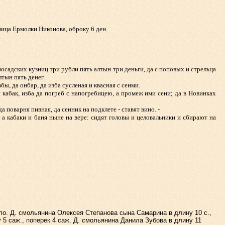
ица Ермолки Никонова, оброку 6 ден.
осадских кузниц три рубли пять алтын три деньги, да с поповых и стрельца
лтын пять денег.
ы, да онбар, да изба сусленая и квасная с сенми.
абак, изба да погреб с напогребицею, а промеж ими сени; да в Новинках
 поварня пивная, да сенник на подклете - ставят вино. -
а кабаки и баня ныне на вере: сидят головы и целовальники и сбирают на
ло. Д. смольянина Олексея Степанова сына Самарина в длину 10 с.,
5 саж., поперек 4 саж. Д. смольянина Данила Зубова в длину 11