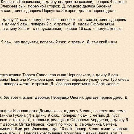
 Кирьянка Герасимова, в длину полдевяты сажени, поперек 4 сажени
 Олексеев сын, тюремной сторож. Д. губново дьячка Басенка
 5 саж., живет дворник Первушка Захаров, делает черное дело.
длину 11 саж. с полу саженью, поперек пять сажен, живет дворник
в длину 9 саж., поперек 2 с. с третью. Д. вдовы Офонасьицы
 в длину 23 саж. с полусаженью, поперег 16 саж. с полусаженью:
 саж. без получети, поперек 2 саж. с третью. Д. съезжей избы
еркашенина Тараса Савельева сына Чернавского, в длину 8 саж.,
Ивана Никитича Романова крестьянина Тверского уезду села Тургенева
, поперек 4 саж. с третью. Д. Иванова крестьянина Салтыкова с.
 без трети, живет дворник Первушко Онопик, делает черное дело. Д.
кофья Иванова сына Демадсково; в длину 6 саж., поперек пол-семы
ила Губана (?) в длину 9 саж., поперек 7 саж. с четью. Д. пуст
 саж. с третью. Д. головы стрелецкого Офонасья Бердяева, в длину 9
ет дворник Митка Иванов, ходит по миру. Д. смольянина Семена
ьянина Дмитрея Извекова, вдл. 10 саж., попер. 6 саж. живет дворник
жие избы: Д. Глебова крестьянина Морозова Жданка Заики, вдл. 8