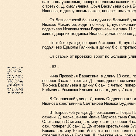
саж. с полусаженью, поперек полосмы сажени; жи
с третью. Д. смольянина Юрья Васильева сына Бе
Иванова, в длину восмь сажен, поперек полчетве
От Вознесенской башни идучи по Большой улице 
Ивашко Михайлов, ходит по миру. Д. пуст окольн
подъячево Исаковы жены Воробьевы в длину 11 са
живет дворник Богдашка Иванов, делает черное д
По той-же улице, по правой стороне: Д. пуст Гл
подъячево Ермолы Галкина, в длину 8 с. с третью
От старых от проезжих ворот по Большой улице 
- 83 -
нина Прокофья Вараксина, в длину 13 саж., попе
поперег 3 саж. с третью. Д. площадново подъячев
Тихонка Васильева в длину 6 саж. с четью, попер
Кобылина Ромашка Клементьева; в длину 7 саж., п
В Соловецкой улице: Д. князь Ондреевы княгини 
Иванова крестьянина Салтыкова Ивашка Будильник
В Покровской улице: Д. черкашенина Петра Павл
сажени. Д. черкашенина Ивана Маркова сына Саада
Олександра Свитина, в длину 7 саж., поперег 4 с
саж. поперег 10 саж. Д. Дмитрева крестьянина Зу
Бакина в длину 10 саж. без чети, поперег полшес
стрелец Куземка Яковлев. Д. съезжие избы подъя