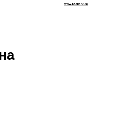
www.booksite.ru
на