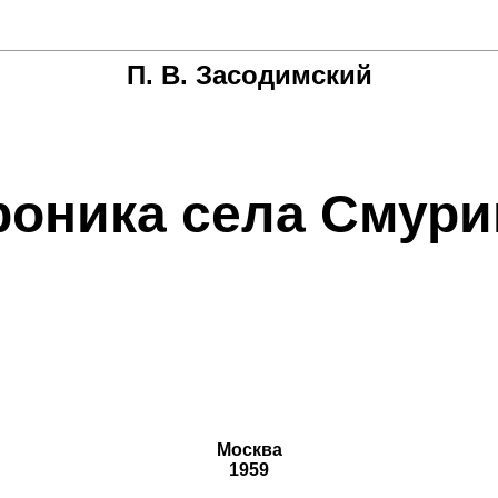
П. В. Засодимский
роника села Смури
Москва
1959