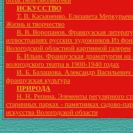
областной библиотеки
ИСКУССТВО
Т. В. Касьяненко. Елизавета Меркурьев
Жизнь и творчество
В. В. Воропанов. Французская литерату
иллюстрациях русских художников.Из фон
Вологодской областной картинной галереи
Б. Ильин. Французская драматургия на 
вологодского театра в 1900-1940 годах
И. Б. Балашова. Александр Васильевич
французская культура
ПРИРОДА
Н. Н. Репина. Элементы регулярного ст
старинных парках - памятниках садово-па
искусства Вологодской области