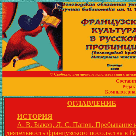
© Свободно для личного использования с цель
Состави
Редак
Компьютерная
ОГЛАВЛЕНИЕ
ИСТОРИЯ
А. В. Быков, Л. С. Панов. Пребывание 
деятельность французского посольства в В