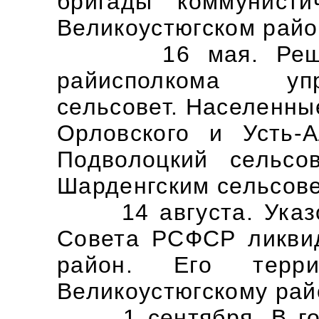
бригады коммунисти
Великоустюгском райо
16 мая. Решение
райисполкома уп
сельсовет. Населенны
Орловского и Усть-А
Подволоцкий сельсо
Шарденгским сельсов
14 августа. Указо
Совета РСФСР ликвид
район. Его терри
Великоустюгскому рай
1 сентября. В гор