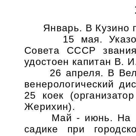
Январь. В Кузино по
15 мая. Указом П
Совета СССР звания
удостоен капитан В. И
26 апреля. В Велик
венерологический ди
25 коек (организато
Жерихин).
Май - июнь. На Ко
садике при городск