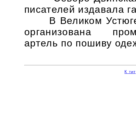
писателей издавала г
В Великом Устюге 
организована пром
артель по пошиву од
К ти