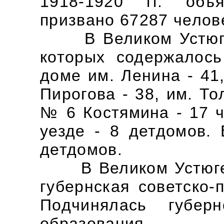
1918-1920 гг. объ
призвано 67287 челов
В Великом Устюге 
которых содержалось
доме им. Ленина - 41
Пирогова - 38, им. То
№ 6 Костямина - 17 ч
уезде - 8 детдомов. 
детдомов.
В Великом Устюге 
губернская советско-
Подчинялась губер
образования.