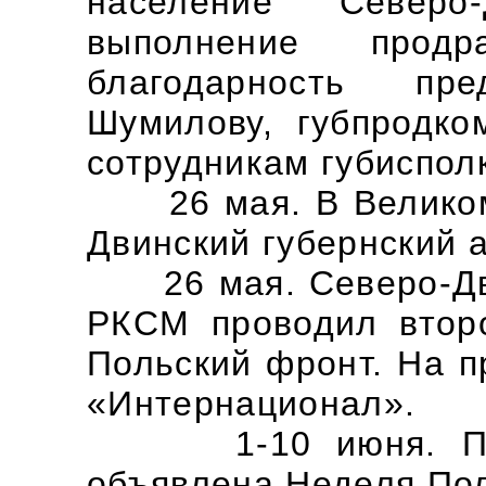
население Северо
выполнение продр
благодарность пре
Шумилову, губпродк
сотрудникам губиспол
26 мая. В Великом 
Двинский губернский 
26 мая. Северо-Дви
РКСМ проводил втор
Польский фронт. На п
«Интернационал».
1-10 июня. По Ве
объявлена Неделя Пол