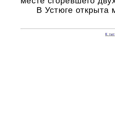
месте сгоревшего дву
В Устюге открыта му
К ти