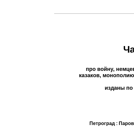
Ч
про войну, немце
казаков, монополию,
изданы по 
Петроград : Парова