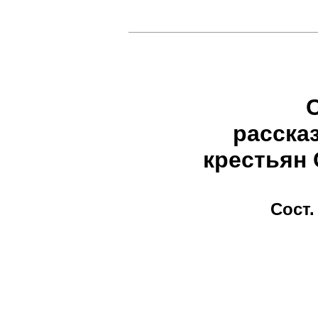
С
расска
крестьян 
Сост.