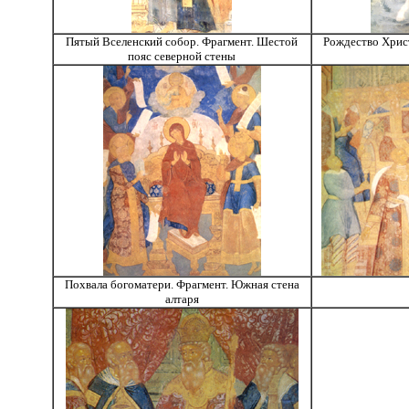
Пятый Вселенский собор. Фрагмент. Шестой
Рождество Христ
пояс северной стены
Похвала богоматери. Фрагмент. Южная стена
алтаря