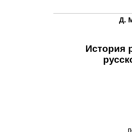
Д. 
История 
русск
П