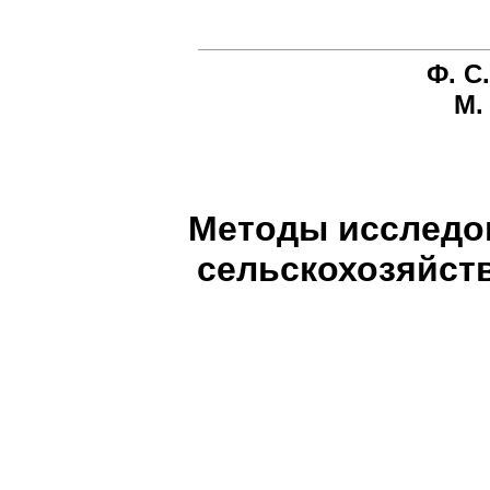
Ф. С
М.
Методы исследо
сельскохозяйст