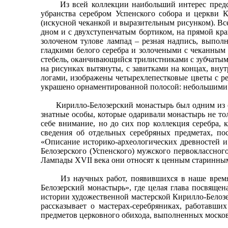
Из всей коллекции наибольший интерес представ
убранства серебром Успенского собора и церкви 
(искусной чеканкой и выразительным рисунком). В
дном и с двухступенчатым бортиком, на прямой кр
золоченом тулове лампад – резная надпись, выпол
гладкими белого серебра и золочеными с чеканным
стебель, оканчивающийся трилистниками с зубчатым
на рисунках вытянуты, с завитками на концах, вн
логами, изображены четырехлепестковые цветы с ре
украшено орнаментированной полосой: небольшими 
Кирилло-Белозерский монастырь был одним из самы
знатные особы, которые одаривали монастырь не то
себе внимание, но до сих пор коллекция серебра, 
сведения об отдельных серебряных предметах, по
«Описание историко-археологических древностей и
Белозерского (Успенского) мужского первоклассног
Лампады XVII века они относят к ценным старинны
Из научных работ, появившихся в наше время, пр
Белозерский монастырь», где целая глава посвяще
истории художественной мастерской Кирилло-Белозер
рассказывает о мастерах-серебряниках, работавш
предметов церковного обихода, выполненных москов