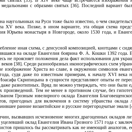
и святых [35]. В XIV веке чаще встречаются изображения Р
медальонами с образами святых [36]. Последний вариант был
 наугольниках на Руси тоже было известно, о чем свидетельст
ла XV века. Позже, в ином варианте, эта общая схема пред
ия Юрьева монастыря в Новгороде, около 1530 года, и Еванг
ление иная схема, с деисусной композицией, киотцами с сид
вшаяся на окладе Евангелия боярина Ф. А. Кошки 1392 года. Е
здесь не проясняет положения дела факт использования для укр
I веков [38]. Среди разнообразных иконографических схем убран
е изображение Христа во славе, в окружении символов евангел
года, судя даже по известным примерам, к началу XVI века н
Иоасафа Скрипицына в сущности представляют опыты ее перео
даже разнотипных. Вряд ли можно утверждать, что они были 
их произведений. Тем не менее в противном случае, без гипоте
ваном Грозным ювелирного оклада Евангелия Благовещенского
тов, пригодных для включения в систему убранства оклада 
нившее ранние византийские и русские перегородчатые эмали [4
ин, вызвавших исчезновение многих драгоценных окладов лит
м уцелевший оклад Евангелия Ивана Грозного 1571 года с зак
истов пришлось бы рассматривать как не имеющий аналогов, е