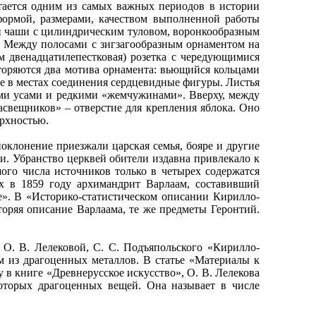
ается одним из самых важных периодов в истории
формой, размерами, качеством выполненной работы
й чаши с цилиндрическим туловом, воронкообразным
. Между полосами с зигзагообразным орнаментом на
м двенадцатилепестковая) розетка с чередующимися
торяются два мотива орнамента: вьющийся кольцами
е в местах соединения сердцевидные фигуры. Листья
ыми усами и редкими «жемчужинами». Вверху, между
асвещников» – отверстие для крепления яблока. Оно
рхностью.
клонение приезжали царская семья, бояре и другие
и. Убранство церквей обители издавна привлекало к
шого числа источников только в четырех содержатся
х в 1859 году архимандрит Варлаам, составивший
е». В «Историко-статистическом описании Кирилло-
торяя описание Варлаама, те же предметы Геронтий.
. В. Лелековой, С. С. Подъяпольского «Кирилло-
м из драгоценных металлов. В статье «Материалы к
 в книге «Древнерусское искусство», О. В. Лелекова
которых драгоценных вещей. Она называет в числе