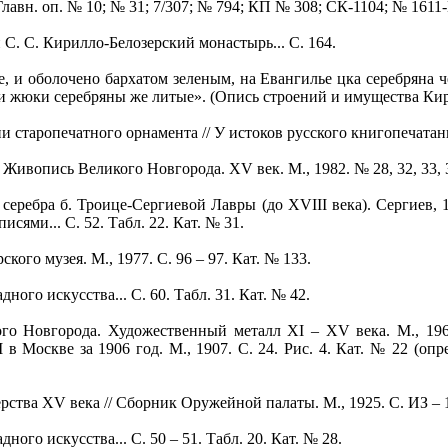
вн. оп. № 10; № 31; 7/307; № 794; КП № 308; СК-1104; № 1611
. С. Кирилло-Белозерский монастырь... С. 164.
и оболочено бархатом зеленым, на Евангилье цка серебряна че
и жюки серебряны же литые». (Опись строений и имущества Кирил
таропечатного орнамента // У истоков русского книгопечатания.
ивопись Великого Новгорода. XV век. М., 1982. № 28, 32, 33, 
бра б. Троице-Сергиевой Лавры (до XVIII века). Сергиев, 1926
сями... С. 52. Табл. 22. Кат. № 31.
го музея. М., 1977. С. 96 – 97. Кат. № 133.
го искусства... С. 60. Табл. 31. Кат. № 42.
овгорода. Художественный металл XI – XV века. М., 1966. 
 в Москве за 1906 год. М., 1907. С. 24. Рис. 4. Кат. № 22 (о
тва XV века // Сборник Оружейной палаты. М., 1925. С. ИЗ – 
го искусства... С. 50 – 51. Табл. 20. Кат. № 28.