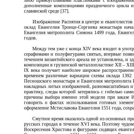
либо прямоугольными пластинками с изображениям
дополненные композициями праздничного цикла и 
славянской среде [37].
Изображение Распятия в центре и евангелистов на
оклад Евангелия Троице-Сергиева монастыря нача
Евангелия митрополита Симона 1499 года, Евангел
годов.
Между тем уже с конца XIV века входит в употреб
серафимами и полуфигурами святых, впервые появи
течением византийского ареала не установлена, и 
композиции в грузинской металлопластике XII – XII
IX века получает наиболее широкое распространени
временем различные вариации схемы оклада 1392 
Песношского монастыря и Евангелия митрополита 
накладных литых изображений, разномасштабных и 
практику, следы которой затерялись с гибелью сам
причины выбора именно этой модели при заказе И
говорить о фактах использования готовых элемен
оформление Мстиславова Евангелия 1551 года, сохра
Смутное время оказалось одной из основных прич
русских городах в течение XVI века. Поэтому чудо
Воскресения Христова и фигурами сидящих евангел