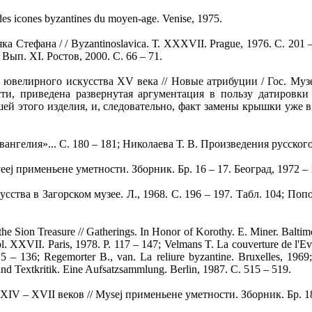
es icones byzantines du moyen-age. Venise, 1975.
Стефана / / Byzantinoslavica. Т. XXXVII. Prague, 1976. С. 201
ып. XI. Ростов, 2000. С. 66 – 71.
велирного искусства XV века // Новые атрибуции / Гос. Музе
ости, приведена развернутая аргументация в пользу датировк
ей этого изделия, и, следовательно, факт замены крышки уже 
лия»... С. 180 – 181; Николаева Т. В. Произведения русского пр
применьене уметности. Зборник. Бр. 16 – 17. Београд, 1972 – 19
тва в Загорском музее. Л., 1968. С. 196 – 197. Табл. 104; По
 Sion Treasure // Gatherings. In Honor of Korothy. E. Miner. Baltimo
. XXVII. Paris, 1978. P. 117 – 147; Velmans T. La couverture de l'Evan
 115 – 136; Regemorter В., van. La reliure byzantine. Bruxelles, 
 Textkritik. Eine Aufsatzsammlung. Berlin, 1987. C. 515 – 519.
– XVII веков // Mysej применьене уметности. Зборник. Бр. 18. 