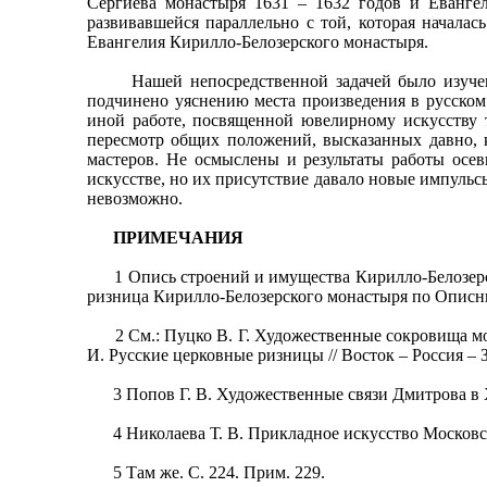
Сергиева монастыря 1631 – 1632 годов и Евангел
развивавшейся параллельно с той, которая начала
Евангелия Кирилло-Белозерского монастыря.
Нашей непосредственной задачей было изучение 
подчинено уяснению места произведения в русском
иной работе, посвященной ювелирному искусству 
пересмотр общих положений, высказанных давно, 
мастеров. Не осмыслены и результаты работы осев
искусстве, но их присутствие давало новые импуль
невозможно.
ПРИМЕЧАНИЯ
1 Опись строений и имущества Кирилло-Белозерског
ризница Кирилло-Белозерского монастыря по Описным 
2 См.: Пуцко В. Г. Художественные сокровища мона
И. Русские церковные ризницы // Восток – Россия – З
3 Попов Г. В. Художественные связи Дмитрова в XV 
4 Николаева Т. В. Прикладное искусство Московской
5 Там же. С. 224. Прим. 229.