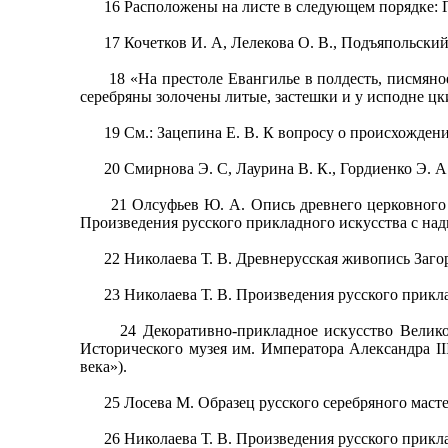
16 Расположены на листе в следующем порядке: Гла
17 Кочетков И. А, Лелекова О. В., Подъяпольский С
18 «На престоле Евангилье в полдесть, писмяное, 
серебряны золочены литые, застешки и у исподне цк
19 См.: Зацепина Е. В. К вопросу о происхождении с
20 Смирнова Э. С, Лаурина В. К., Гордиенко Э. А Ж
21 Олсуфьев Ю. А. Опись древнего церковного сере
Произведения русского прикладного искусства с надпи
22 Николаева Т. В. Древнерусская живопись Загорско
23 Николаева Т. В. Произведения русского прикладно
24 Декоративно-прикладное искусство Великого Н
Исторического музея им. Императора Александра III
века»).
25 Лосева М. Образец русского серебряного мастерс
26 Николаева Т. В. Произведения русского прикладно