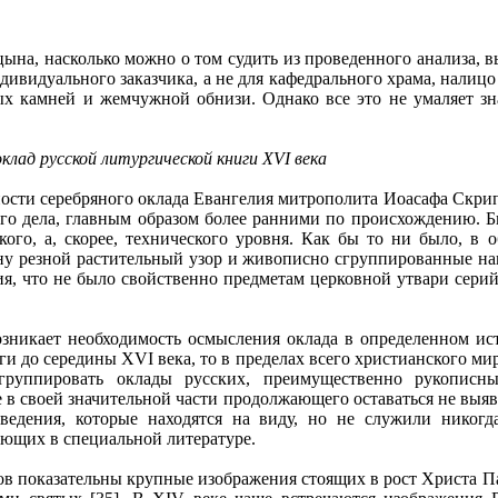
 насколько можно о том судить из проведенного анализа, вы
дивидуального заказчика, а не для кафедрального храма, налиц
ых камней и жемчужной обнизи. Однако все это не умаляет зн
лад русской литургической книги XVI века
ти серебряного оклада Евангелия митрополита Иоасафа Скрип
ого дела, главным образом более ранними по происхождению. Б
ого, а, скорее, технического уровня. Как бы то ни было, в
 резной растительный узор и живописно сгруппированные нак
ия, что не было свойственно предметам церковной утвари серий
икает необходимость осмысления оклада в определенном исто
ги до середины XVI века, то в пределах всего христианского ми
группировать оклады русских, преимущественно рукописн
е в своей значительной части продолжающего оставаться не в
едения, которые находятся на виду, но не служили никогда
ющих в специальной литературе.
 показательны крупные изображения стоящих в рост Христа П