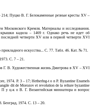
 – 214; Пуцко В. Г. Белокаменные резные кресты XV –
и Московского Кремля. Материалы и исследования.
и крышки кадила – 1469 г. Однако речь не идет об
в последней четверти XV или в первой четверти XVI
икладного искусства... С. 77. Табл. 46. Кат. № 71.
73. С. 7 – 21.
пов Г. В. Художественная жизнь Дмитрова в XV – XVI
re, 1974. P. 3 – 17; Hetherlng-t о n P. Byzantine Enamels
gile dit de Morozov et revolution de la reliure byzantine
1969; П у ц-к о В. Г. Византийская миниатюра и вопрос
Београд, 1974. С. 13 – 20.