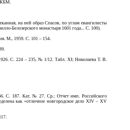
-КБМ.
канная, на ней образ Спасов, по углам евангилисты
ло-Белозерского монастыря 1601 года... С. 100).
 М., 1959. С. 101 – 154.
39.
. С. 224 – 235, № 1/12. Табл. XI; Николаева Т. В.
С. 187. Кат. № 27. Ср.: Отчет имп. Российского
пределена как «отличное новгородское дело XIV – XV
117.