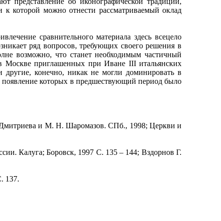
ют представление об иконографической традиции,
 и к которой можно отнести рассматриваемый оклад
лечение сравнительного материала здесь всецело
зникает ряд вопросов, требующих своего решения в
олне возможно, что станет необходимым частичный
в Москве приглашенных при Иване III итальянских
и другие, конечно, никак не могли доминировать в
я, появление которых в предшествующий период было
Дмитриева и М. Н. Шаромазов. СПб., 1998; Церкви и
. Калуга; Боровск, 1997 С. 135 – 144; Вздорнов Г.
. 137.