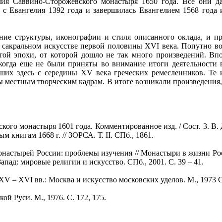
ия Саввино-Сторожевского монастыря 1650 года. Все они да
сь с Евангелия 1392 года и завершилась Евангелием 1568 года
структуры, иконографии и стиля описанного оклада, и прив
 сакральном искусстве первой половины XVI века. Попутно во
той эпохи, от которой дошло не так много произведений. Вп
когда еще не были приняты во внимание итоги деятельности 
ших здесь с середины XV века греческих ремесленников. Те 
сы местным творческим кадрам. В итоге возникали произведени
о монастыря 1601 года. Комментированное изд. / Сост. 3. В. 
книгам 1668 г. // ЗОРСА. Т. II. СПб., 1861.
стырей России: проблемы изучения // Монастыри в жизни России
апад: мировые религии и искусство. СПб., 2001. С. 39 – 41.
– XVI вв.: Москва и искусство московских уделов. М., 1973 С
 Руси. М., 1976. С. 172, 175.