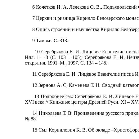
6 Кочетков И. А, Лелекова О. В., Подъяпольский С.
7 Церкви и ризница Кирилло-Белозерского монасты
8 Опись строений и имущества Кирилло-Белозерског
9 Там же. С. 313.
10 Серебрякова Е. И. Лицевое Евангелие писца Ис
Илл. 1 – 3 (С. 103 – 105); Серебрякова Е. И. Не
открытия. 1991. М., 1997. С. 134 – 145.
11 Серебрякова Е. И. Лицевое Евангелие писца Иса
12 Зернова А. С, Каменева Т. Н. Сводный каталог р
13 Подробнее см.: Серебрякова Е. И. Лицевое Ева
XVI века // Книжные центры Древней Руси. XI – XVI 
14 Николаева Т. В. Произведения русского прикладно
№ 88.
15 См.: Корнилович К. В. Об окладе «Христофорова 