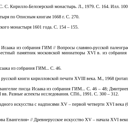
 С. Кирилло-Белозерский монастырь. Л., 1979. С. 164. Илл. 100
ря по Описным книгам 1668 г. С. 270.
о монастыря 1601 года. С. 154 – 155.
аака из собрания ГИМ // Вопросы славяно-русской палеографии
известный памятник московской миниатюры XVI в. из собрания
ака из собрания ГИМ... С. 46.
усской книги кирилловской печати XVIII века. М., 1968 (ротап
нгелие писца Исаака из собрания ГИМ... С. 46 – 48; Дмитри
вв. Разные аспекты исследования. СПб., 1991. С. 300 – 312.
го искусства с надписями XV – первой четверти XVI века (САИ.
Евангелия» // Древнерусское искусство XV – начала XVI веков. 