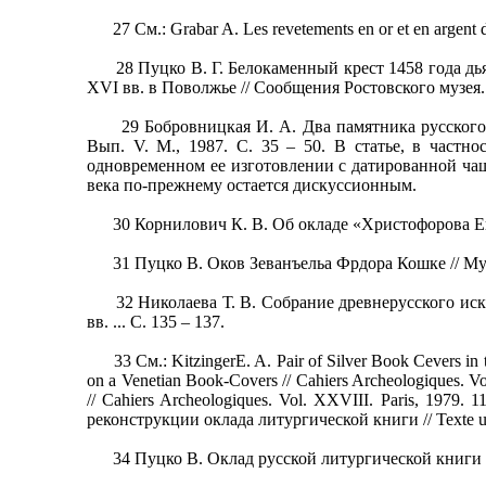
27 См.: Grabаr A. Les revetements en or et en argent d
28 Пуцко В. Г. Белокаменный крест 1458 года дьяка 
XVI вв. в Поволжье // Сообщения Ростовского музея. В
29 Бобровницкая И. А. Два памятника русского ю
Вып. V. М., 1987. С. 35 – 50. В статье, в частн
одновременном ее изготовлении с датированной чаш
века по-прежнему остается дискуссионным.
30 Корнилович К. В. Об окладе «Христофорова Еванге
31 Пуцко В. Оков Зеванъельа Фрдора Кошке // Myeej 
32 Николаева Т. В. Собрание древнерусского искусс
вв. ... С. 135 – 137.
33 См.: KitzingerE. A. Pair of Silver Book Cevers in the
on a Venetian Book-Covers // Cahiers Archeologiques. Vol
// Cahiers Archeologiques. Vol. XXVIII. Paris, 1979.
реконструкции оклада литургической книги // Texte und
34 Пуцко В. Оклад русской литургической книги XIV 