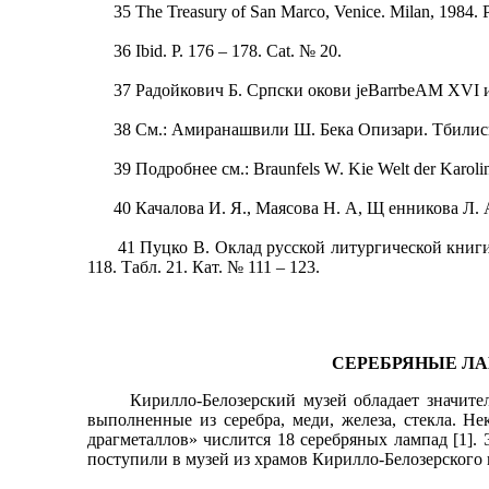
35 The Treasury of San Marco, Venice. Milan, 1984. P.
36 Ibid. P. 176 – 178. Cat. № 20.
37 Радойкович Б. Српски окови jeBarrbeAM XVI и XVI
38 См.: Амиранашвили Ш. Бека Опизари. Тбилиси, 19
39 Подробнее см.: Braunfels W. Kie Welt der Karoling
40 Качалова И. Я., Маясова Н. А, Щ енникова Л. А 
41 Пуцко В. Оклад русской литургической книги XIV
118. Табл. 21. Кат. № 111 – 123.
СЕРЕБРЯНЫЕ ЛА
Кирилло-Белозерский музей обладает значительн
выполненные из серебра, меди, железа, стекла. Н
драгметаллов» числится 18 серебряных лампад [1].
поступили в музей из храмов Кирилло-Белозерского