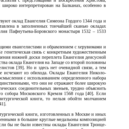
аспятия с предстоящими и Воскресения Христова,
 широко интерпретирован на Балканах, особенно в
вуют оклад Евангелия Симеона Гордого 1344 года и
ставлена в заполненных тончайшей сканью окладах
елия Пафнутьева-Боровского монастыря 1532 – 1533
ящими евангелистами и обрамлением с херувимами и
е генетическая связь с конкретным художественным
ашения нижней доски переплета Евангелия деисусной
ства оклада Евангелия на Западе со второй половины
истов [39]. Но и здесь нет очевидной связи, а тем
е исчезают из обихода. Оклады Евангелия Николо-
смысления с использованием определенного набора
единственными, что они не отражают более широкую
тических соединительных звеньев, трудно объяснить
 собора Московского Кремля 1568 года [40]. Если
литургической книги, то нельзя обойти молчанием
1].
ургической книги, изготовленных в Москве и иных
люченными в большие круглые медальоны композицией
сли бы не были известны оклады Евангелия Троице-