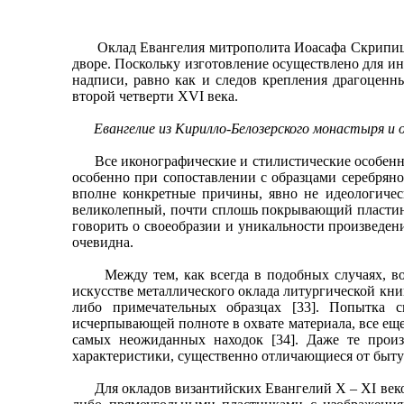
Оклад Евангелия митрополита Иоасафа Скрипицына,
дворе. Поскольку изготовление осуществлено для ин
надписи, равно как и следов крепления драгоценн
второй четверти XVI века.
Евангелие из Кирилло-Белозерского монастыря и ок
Все иконографические и стилистические особеннос
особенно при сопоставлении с образцами серебрян
вполне конкретные причины, явно не идеологическ
великолепный, почти сплошь покрывающий пластину
говорить о своеобразии и уникальности произведен
очевидна.
Между тем, как всегда в подобных случаях, возн
искусстве металлического оклада литургической кни
либо примечательных образцах [33]. Попытка с
исчерпывающей полноте в охвате материала, все ещ
самых неожиданных находок [34]. Даже те произв
характеристики, существенно отличающиеся от быту
Для окладов византийских Евангелий X – XI веков