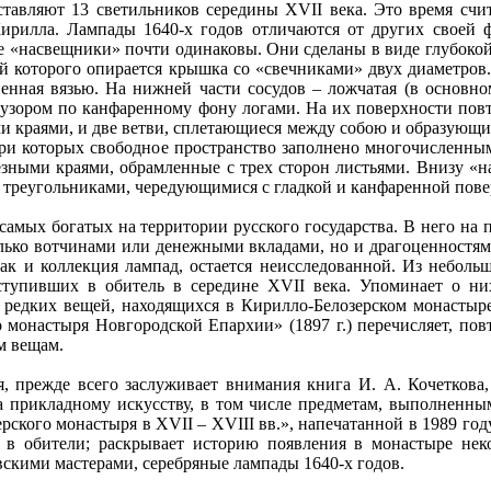
ляют 13 светильников середины XVII века. Это время счит
Кирилла. Лампады 1640-х годов отличаются от других своей 
се «насвещники» почти одинаковы. Они сделаны в виде глубоко
ай которого опирается крышка со «свечниками» двух диаметров
ненная вязью. На нижней части сосудов – ложчатая (в основно
 узором по канфаренному фону логами. На их поверхности пов
и краями, и две ветви, сплетающиеся между собою и образующи
утри которых свободное пространство заполнено многочисленн
зными краями, обрамленные с трех сторон листьями. Внизу «н
треугольниками, чередующимися с гладкой и канфаренной пове
х богатых на территории русского государства. В него на по
лько вотчинами или денежными вкладами, но и драгоценностям
как и коллекция лампад, остается неисследованной. Из неболь
ступивших в обитель в середине XVII века. Упоминает о ни
 редких вещей, находящихся в Кирилло-Белозерском монастыр
о монастыря Новгородской Епархии» (1897 г.) перечисляет, пов
м вещам.
ежде всего заслуживает внимания книга И. А. Кочеткова, О
на прикладному искусству, в том числе предметам, выполненны
ского монастыря в XVII – XVIII вв.», напечатанной в 1989 году
их в обители; раскрывает историю появления в монастыре не
скими мастерами, серебряные лампады 1640-х годов.