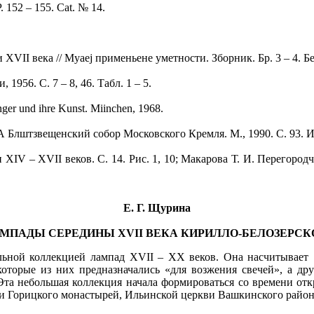
 152 – 155. Cat. № 14.
I века // Myaej применьене уметности. Зборник. Бр. 3 – 4. Беог
56. С. 7 – 8, 46. Табл. 1 – 5.
er und ihre Kunst. Miinchen, 1968.
Блштзвещенский собор Московского Кремля. М., 1990. С. 93. И
 – XVII веков. С. 14. Рис. 1, 10; Макарова Т. И. Перегородчат
Е. Г. Щур
ина
МПАДЫ СЕРЕДИНЫ XVII ВЕКА КИРИЛЛО-БЕЛОЗЕРС
ой коллекцией лампад XVII – XX веков. Она насчитывает 7
екоторые из них предназначались «для возжения свечей», а др
 Эта небольшая коллекция начала формироваться со времени от
 и Горицкого монастырей, Ильинской церкви Вашкинского район