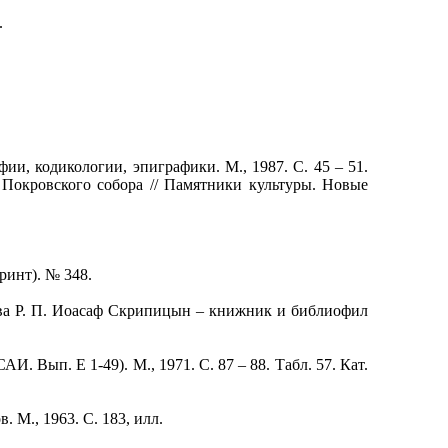
.
, кодикологии, эпиграфики. М., 1987. С. 45 – 51.
 Покровского собора // Памятники культуры. Новые
ринт). № 348.
ева Р. П. Иоасаф Скрипицын – книжник и библиофил
 Вып. Е 1-49). М., 1971. С. 87 – 88. Табл. 57. Кат.
М., 1963. С. 183, илл.