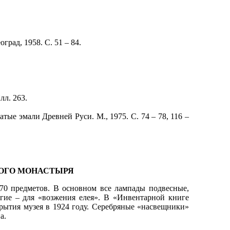
рад, 1958. С. 51 – 84.
лл. 263.
ые эмали Древней Руси. М., 1975. С. 74 – 78, 116 –
КОГО МОНАСТЫРЯ
0 предметов. В основном все лампады подвесные,
угие – для «возжения елея». В «Инвентарной книге
крытия музея в 1924 году. Серебряные «насвещники»
а.