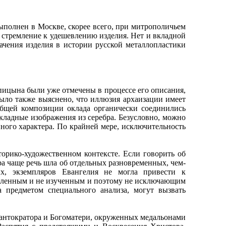
полнен в Москве, скорее всего, при митрополичьем
о стремление к удешевлению изделия. Нет и вкладной
ачения изделия в истории русской металлопластики
ицына были уже отмечены в процессе его описания,
ыло также выяснено, что иллюзия архаизации имеет
 общей композиции оклада органически соединились
ладные изображения из серебра. Безусловно, можно
ного характера. По крайней мере, исключительность
рико-художественном контексте. Если говорить об
ра чаще речь шла об отдельных разновременных, чем-
ых, экземпляров Евангелия не могла привести к
ыявленным и не изученным и поэтому не исключающим
 предметом специального анализа, могут вызвать
антократора и Богоматери, окруженных медальонами