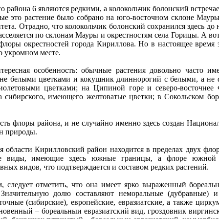
айона 6 являются редкими, а колокольчик болонский встречаетс
ые это растение было собрано на юго-восточном склоне Мауры
тета. Отрадно, что колокольчик болонский сохранился здесь д
расселяется по склонам Мауры и окрестностям села Горицы. А во
лоры окрестностей города Кириллова. Но в настоящее время эт
о укромном месте.
ная особенность: обычные растения довольно часто имею
а не белыми цветками и кокушник длиннорогий с белыми, а не
фиолетовыми цветками; на Ципиной горе и северо-восточнее
 сибирского, имеющего желтоватые цветки; в Сокольском бор
ь флоры района, и не случайно именно здесь создан Национал
йн природы.
бласти Кирилловский район находится в пределах двух флори
ые виды, имеющие здесь южные границы, а флоре южной 
вных видов, что подтверждается и составом редких растений.
ледует отметить, что она имеет ярко выраженный бореальны
. Значительную долю составляют неморальные (дубравные) 
сточные (сибирские), европейские, евразиатские, а также цирк
кновенный – бореальныи евразиатский вид, гроздовник виргинс