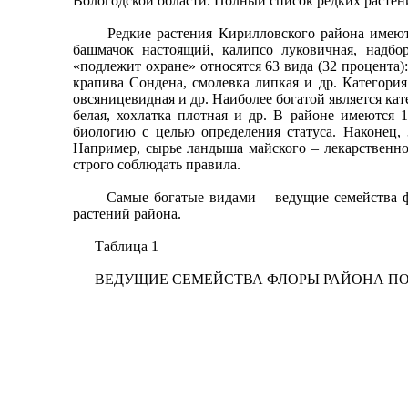
Вологодской области. Полный список редких растен
Редкие растения Кирилловского района имеют раз
башмачок настоящий, калипсо луковичная, надбо
«подлежит охране» относятся 63 вида (32 процента):
крапива Сондена, смолевка липкая и др. Категория
овсяницевидная и др. Наиболее богатой является кат
белая, хохлатка плотная и др. В районе имеются 
биологию с целью определения статуса. Наконец, 
Например, сырье ландыша майского – лекарственно
строго соблюдать правила.
Самые богатые видами – ведущие семейства флор
растений района.
Таблица 1
ВЕДУЩИЕ СЕМЕЙСТВА ФЛОРЫ РАЙОНА ПО 