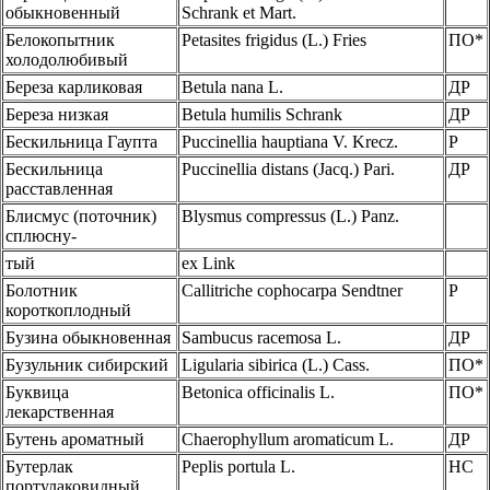
обыкновенный
Schrank et Mart.
Белокопытник
Petasites frigidus (L.) Fries
ПО*
холодолюбивый
Береза карликовая
Betula nana L.
ДР
Береза низкая
Betula humilis Schrank
ДР
Бескильница Гаупта
Puccinellia hauptiana V. Krecz.
Р
Бескильница
Puccinellia distans (Jacq.) Pari.
ДР
расставленная
Блисмус (поточник)
Blysmus compressus (L.) Panz.
сплюсну-
тый
ex Link
Болотник
Callitriche cophocarpa Sendtner
Р
короткоплодный
Бузина обыкновенная
Sambucus racemosa L.
ДР
Бузульник сибирский
Ligularia sibirica (L.) Cass.
ПО*
Буквица
Betonica officinalis L.
ПО*
лекарственная
Бутень ароматный
Chaerophyllum aromaticum L.
ДР
Бутерлак
Peplis portula L.
HC
портулаковидный