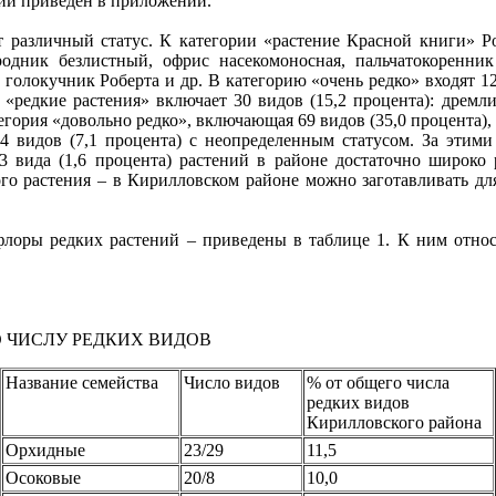
ий приведен в приложении.
личный статус. К категории «растение Красной книги» Росс
родник безлистный, офрис насекомоносная, пальчатокоренни
 голокучник Роберта и др. В категорию «очень редко» входят 12
 «редкие растения» включает 30 видов (15,2 процента): дремл
егория «довольно редко», включающая 69 видов (35,0 процента)
14 видов (7,1 процента) с неопределенным статусом. За этим
3 вида (1,6 процента) растений в районе достаточно широко 
го растения – в Кирилловском районе можно заготавливать для
ы редких растений – приведены в таблице 1. К ним относит
ЧИСЛУ РЕДКИХ ВИДОВ
Название семейства
Число видов
% от общего числа
редких видов
Кирилловского района
Орхидные
23/29
11,5
Осоковые
20/8
10,0