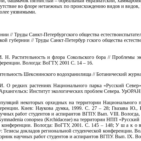
ий, башмачок пятнистый – бореальныи евразиатский, хаммарбия
сутствие во флоре нетаежных по происхождению видов и видов, 
более уязвимыми.
// Труды Санкт-Петербургского общества естествоиспытателей.
ой губернии // Труды Санкт-Петербур гского общества естество
. Растительность и флора Сокольского бора // Проблемы эк
ренции. Вологда: ВоГТУ, 2001 С. 14 – 16.
тельность Шекснинского водохранилища // Ботанический журнал. 
О редких растениях Национального парка «Русский Север» /
рхангельск: Институт экологических проблем Севера. УрОРАН, 
ляций некоторых орхидных на территории Национального пар
енции. Киев: Наукова думка, 1999. С. 27 – 28; Гвазава Ю., 
чных работ студентов и аспирантов ВГПУ. Вып. VIII. Вологда, 2
ymnadenia conopsea (Krchidaceae) на территории НПП «Русский 
конференции. Вологда: ВоГТУ, 2001. С. 145 – 148; У ш а к о в
ону: Тезисы докладов региональной студенческой конференции. Во
борник научных работ студентов и аспирантов ВГПУ. Вып. IX. Вол