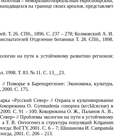
 болотная – неморально-бореаль-ный евросибирский,
находящихся на границе своих ареалов, представляет
 Т. 26. СПб., 1896. С. 237 – 278; Колмовский А. И.
испытателей Отделение ботаники Т. 28. СПб., 1898.
ологии на пути к устойчивому развитию регионов:
1998. Т. 83. № 11. С. 13__23.
/ Поморье в Баренцрегионе: Экономика, культура,
2000. С. 175.
ка «Русский Север» // Охрана и культивирование
Кокорюкина О. Gymnadenia conopsea (кгсЫсксеае) в
000. С. 91 – 100; Кокорюкина О. Ж., Паланов А. В.,
Север» // Проблемы экологии на пути к устойчивому
 а Т. В. Онтогенез и структура популяций Kriganum
логда: ВоГТУ, 2001. С. 6 – 7; Шишанова И. Campanula
огда, 2001. С. 206 – 213.