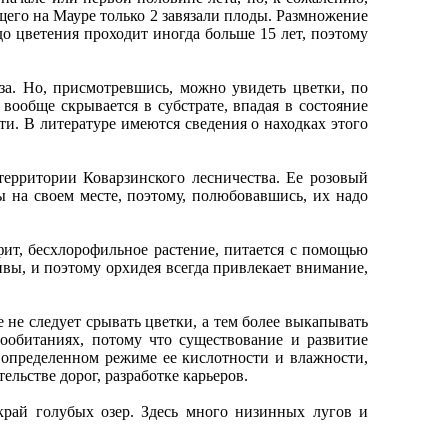
щего на Мауре только 2 завязали плоды. Размножение
до цветения проходит иногда больше 15 лет, поэтому
. Но, присмотревшись, можно увидеть цветки, по
вообще скрывается в субстрате, впадая в состояние
ти. В литературе имеются сведения о находках этого
рритории Коварзинского лесничества. Ее розовый
ы на своем месте, поэтому, полюбовавшись, их надо
т, бесхлорофильное растение, питается с помощью
вы, и поэтому орхидея всегда привлекает внимание,
е следует срывать цветки, а тем более выкапывать
ообитаниях, потому что существование и развитие
 определенном режиме ее кислотности и влажности,
льстве дорог, разработке карьеров.
ай голубых озер. Здесь много низинных лугов и