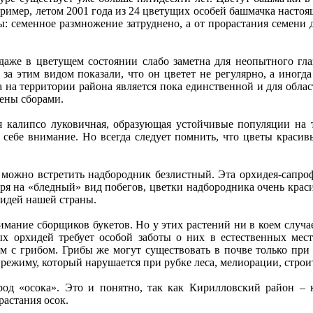
пример, летом 2001 года из 24 цветущих особей башмачка настоя
: семенное размножение затруднено, а от прорастания семени 
 в цветущем состоянии слабо заметна для неопытного глаза
а этим видом показали, что он цветет не регулярно, а иногда 
 на территории района является пока единственной и для облас
дены сборами.
липсо луковичная, образующая устойчивые популяции на те
себе внимание. Но всегда следует помнить, что цветы красив
но встретить надбородник безлистный. Эта орхидея-сапрофи
я на «бледный» вид побегов, цветки надбородника очень краси
хидей нашей страны.
ие сборщиков букетов. Но у этих растений ни в коем случае н
ых орхидей требует особой заботы о них в естественных мест
ом с грибом. Грибы же могут существовать в почве только при
ежиму, который нарушается при рубке леса, мелиорации, строите
осока». Это и понятно, так как Кирилловский район – кр
растания осок.