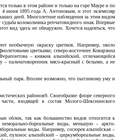
я только в этом районе и только на горе Мауре и по
 4 июня 1895 года А. Антоновым, и этот экземпляр
о наших дней. Многолетние наблюдения за этим видом
т судьба колокольчика репчатовидного иная. Впервые
от вид здесь не обнаружен. Хочется надеяться, что
т необычную окраску цветков. Например, около
 фиолетовыми цветками; северо-восточнее Коварзина
 Ферапонтова – княжик альпийский, отличающийся
у – пальчатокоренник мясо-красный с белыми, а не
ьный парк. Вполне возможно, что пытливому уму и
стических районов9. Своеобразие флоре северного
части, входящей в состав Молого-Шекснинского
и облик, так как большинство видов относится к
и неморально-бореальные виды, меньшую – аркто-
умбореальные виды. Например, сосюрея альпийская –
кий, пухонос альпийский – циркумбореальные виды,