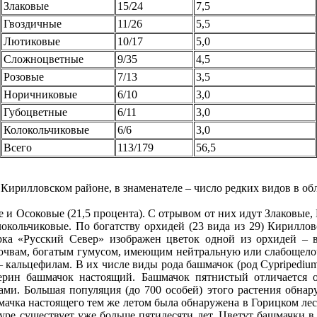
Злаковые
15/24
7,5
Гвоздичные
11/26
5,5
Лютиковые
10/17
5,0
Сложноцветные
9/35
4,5
Розовые
7/13
3,5
Норичниковые
6/10
3,0
Губоцветные
6/11
3,0
Колокольчиковые
6/6
3,0
Всего
113/179
56,5
ирилловском районе, в знаменателе – число редких видов в обл
 Осоковые (21,5 процента). С отрывом от них идут Злаковые,
кольчиковые. По богатству орхидей (23 вида из 29) Кириллов
ка «Русский Север» изображен цветок одной из орхидей – в
почвам, богатым гумусом, имеющим нейтральную или слабощело
– кальцефилам. В их числе виды рода башмачок (род Cypripediu
ерин башмачок настоящий. Башмачок пятнистый отличается о
ми. Большая популяция (до 700 особей) этого растения обнару
ачка настоящего тем же летом была обнаружена в Горицком лес
уре существует уже больше пятидесяти лет. Цветут башмачки в 