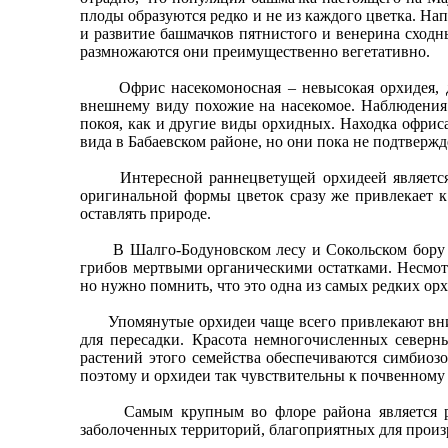
плоды образуются редко и не из каждого цветка. На
и развитие башмачков пятнистого и венерина сходны
размножаются они преимущественно вегетативно.
Офрис насекомоносная – невысокая орхидея, даже
внешнему виду похожие на насекомое. Наблюдения з
покоя, как и другие виды орхидных. Находка офриса
вида в Бабаевском районе, но они пока не подтверж
Интересной раннецветущей орхидеей является ка
оригинальной формы цветок сразу же привлекает к 
оставлять природе.
В Шалго-Бодуновском лесу и Сокольском бору мож
грибов мертвыми органическими остатками. Несмотр
но нужно помнить, что это одна из самых редких ор
Упомянутые орхидеи чаще всего привлекают вниман
для пересадки. Красота немногочисленных северн
растений этого семейства обеспечиваются симбиоз
поэтому и орхидеи так чувствительны к почвенному р
Самым крупным во флоре района является род «
заболоченных территорий, благоприятных для произ