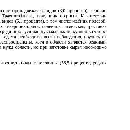
ии принадлежат 6 видов (3,0 процента): венерин
к Траунштейнера, полушник озерный. К категории
 видов (6,1 процента), в том числе: жабник полевой,
ик чемерицевидный, полевица гигантская, тростянка
, среди них: гусиный лук маленький, кувшинка чисто-
и видами необходимо вести наблюдения, изучить их
распространены, хотя в области являются редкими.
 нужд области, но при заготовке сырья необходимо
ся чуть больше половины (56,5 процента) редких