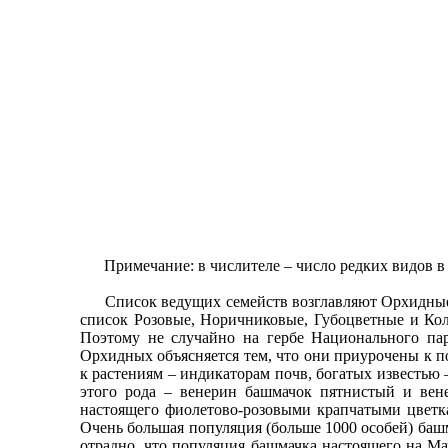
Примечание: в числителе – число редких видов в К
Список ведущих семейств возглавляют Орхидные и
список Розовые, Норичниковые, Губоцветные и Коло
Поэтому не случайно на гербе Национального пар
Орхидных объясняется тем, что они приурочены к 
к растениям – индикаторам почв, богатых известью 
этого рода – венерин башмачок пятнистый и вен
настоящего фиолетово-розовыми крапчатыми цветка
Очень большая популяция (больше 1000 особей) башм
отрадно, что популяция башмачка настоящего на Ма