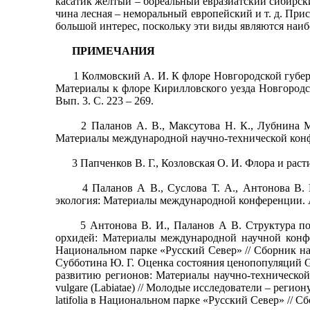
касатик желтый – бореальный евразиатский сибирск
чина лесная – неморальный европейский и т. д. При
большой интерес, поскольку эти виды являются наи
ПРИМЕЧАНИЯ
1 Колмовский А. И. К флоре Новгородской губернии 
Материалы к флоре Кирилловского уезда Новгородск
Вып. 3. С. 223 – 269.
2 Паланов А. В., Максутова Н. К., Лубнина М. Н
Материалы международной научно-технической конфе
3 Папченков В. Г., Козловская О. И. Флора и расти
4 Паланов А В., Суслова Т. А., Антонова В. И. 
экология: Материалы международной конференции. А
5 Антонова В. И., Паланов А В. Структура попу
орхидей: Материалы международной научной конфер
Национальном парке «Русский Север» // Сборник нау
Субботина Ю. Г. Оценка состояния ценопопуляций G
развитию регионов: Материалы научно-технической 
vulgare (Labiatae) // Молодые исследователи – реги
latifolia в Национальном парке «Русский Север» // С