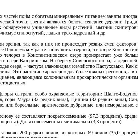
стей пойм с богатым минеральным питанием заняты иногда н
ческой точки зрения являются болота севернее деревни Гриди
ях обнаружены уникальные виды растений: мытник скипетров
блисмус сплюснутый, ладьян трех-надрезный и др.
рения, так как в них не происходит резких смен факторов с
зере Пал-шемском растет полушник озерный, а в озере Константи
о телорез в Константиновском озере произрастает уже больш
 в озере Вазеринском. На берегу Сиверского озера, за деревней
дье озера, – частуха злаковидная (семейство Пастуховых). Как о
ища. Это растение характерно для более южных регионов, а в 
я цианея, являющаяся колониальным прокариотическим организм
естоцветных.
ы сыграли особо охраняемые территории: Шалго-Бодуновски
в, горы Маура (32 редких вида), Ципина (32 редких вида), Сан
, или бореальные, арктические, дубравные, или неморальные, е
ву ее составляют покрытосеменные (97,3 процента), среди 
оцента). Доля голосеменных минимальна (3,3 процента).
коло 200 редких видов, из которых 69 видов (35,0 процент