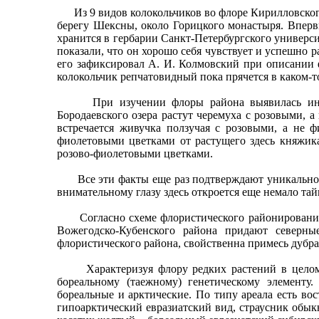
Из 9 видов колокольчиков во флоре Кирилловского р
берегу Шексны, около Горицкого монастыря. Вперв
хранится в гербарии Санкт-Петербургского универси
показали, что он хорошо себя чувствует и успешно 
его зафиксировал А. И. Колмовский при описании ф
колокольчик репчатовидный пока прячется в каком-т
При изучении флоры района выявилась интерес
Бородаевского озера растут черемуха с розовыми, 
встречается живучка ползучая с розовыми, а не 
фиолетовыми цветками от растущего здесь княжика
розово-фиолетовыми цветками.
Все эти факты еще раз подтверждают уникальност
внимательному глазу здесь откроется еще немало та
Согласно схеме флористического районирования о
Вожегодско-Кубенского района придают северн
флористического района, свойственна примесь дубра
Характеризуя флору редких растений в целом, с
бореальному (таежному) генетическому элементу
бореальные и арктические. По типу ареала есть во
гипоарктический евразиатский вид, страусник обы