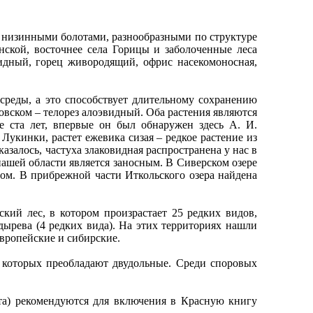
изинными болотами, разнообразными по структуре
нской, восточнее села Горицы и заболоченные леса
идный, горец живородящий, офрис насекомоносная,
реды, а это способствует длительному сохранению
новском – телорез алоэвидный. Оба растения являются
е ста лет, впервые он был обнаружен здесь А. И.
 Лукинки, растет ежевика сизая – редкое растение из
казалось, частуха злаковидная распространена у нас в
нашей области является заносным. В Сиверском озере
ом. В прибрежной части Иткольского озера найдена
й лес, в котором произрастает 25 редких видов,
дырева (4 редких вида). На этих территориях нашли
вропейские и сибирские.
которых преобладают двудольные. Среди споровых
а) рекомендуются для включения в Красную книгу