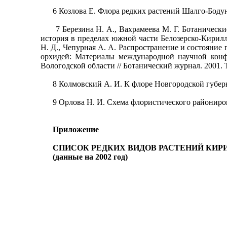
6 Козлова Е. Флора редких растений Шалго-Бодуновс
7 Березина Н. А., Вахрамеева М. Г. Ботанические э
история в пределах южной части Белозерско-Кирилло
Н. Д., Чепурная А. А. Распространение и состояни
орхидей: Материалы международной научной конфе
Вологодской области // Ботанический журнал. 2001. Т.
8 Колмовский А. И. К флоре Новгородской губерн
9 Орлова Н. И. Схема флористического районировани
Приложение
СПИСОК РЕДКИХ ВИДОВ РАСТЕНИЙ КИР
(данные на 2002 год)