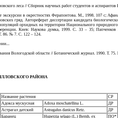
кого леса // Сборник научных работ студентов и аспирантов ВГП
кскурсии в окрестностях Ферапонтова. М., 1998. 107 с; Афана
вских гряд. Автореферат диссертации кандидата биологических 
е популяций орхидных на территории Национального природного 
ренции. Киев: Наукова думка, 1999. С. 33 – 35; Папченков В
 86. № 7. С. 122 – 124.
ии...
я Вологодской области // Ботанический журнал. 1990. Т. 75. №
ИЛЛОВСКОГО РАЙОНА
Название растения
СР
Адокса мускусная
Adoxa moschatellina L.
ДР
Астрагал датский
Astragalus danicus Retz.
ДР
Баранец
Huperzia selago (L.) Bernh. ex
ПО*