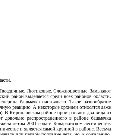
асти.
 Гвоздичные, Лютиковые, Сложноцветные. Замыкают
ский район выделяется среди всех районов области.
енерина башмачка настоящего. Такое разнообразие
чную реакцию. А некоторые орхидеи относятся даже
m). В Кирилловском районе произрастают два вида из
т довольно распространенного в районе башмачка
жена летом 2001 года в Коварзинском лесничестве.
ничестве и является самой крупной в районе. Весьма
начале или первой половине лета, но, к сожалению,