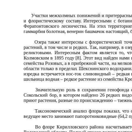
Участки межхолмных понижений и притеррасных ча
и флористическому составу. Интересными с ботани
Ферапонтовского лесничества. На этих территори
гаммарбия болотная, венерин башмачок настоящий, 
Озера также интересны с флористической точки з
растений, в том числе и редких. Так, например, в о
реликтовыми. Интересным фактом является то, чт
Колмовским в 1895 году [8]. Этот вид найден нами и
семейства Розовых, а в прибрежной части, на мелково
области только в пределах Шекснинского водохранил
изредка встречается нос-ток сливовидный – редка
шильница водная – редкое растение из семейства Кр
Значительную роль в сохранении генофонда флор
Сокольский бор, в котором найдено 26 редких видо
приют растения, разные по происхождению – таежные
Таксономический анализ флоры показал, что осно
ведущее место занимают папоротниковидные (64,2 пр
Во флоре Кирилловского района насчитывается о