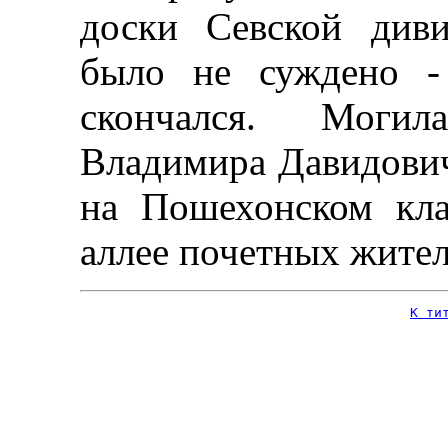
доски Севской див
было не суждено -
скончался. Могил
Владимира Давидови
на Пошехонском кл
аллее почетных жител
К ти