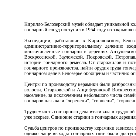
Кирилло-Белозерский музей обладает уникальной к
гончарный сосуд поступил в 1954 году из закрывшего
Экспедиции, работавшие в Кирилловском, Белозе
административно-территориальному делению вхо
многочисленные гончарни в деревнях Антушевской,
Воскресенской, Зауломской, Покровской, Петропа
истории гончарного ремесла. От старожилов и пот
гончарного производства, найти орудия труда гонча
гончарном деле в Белозерье обобщены и частично о
Центры по производству керамики были разбросаны 
волости, Огарковской и Анциферовской Воскресенс
население, за исключением небольшого числа семей
гончаров называли "черепени", "горшени", "горшечн
Трудоемкость гончарного дела втягивала в трудовой
уже всерьез. Одинокие старики в гончарных деревн
Судьба центров по производству керамики зависела 
однако чаще выходы гончарных глин были доступн