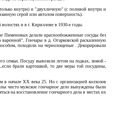
только внутри) и "двухличную" (с поливой внутри и
азанную серой или автолом поверхность).
олостях и в г. Кириллове в 1930-е годы.
рне Пименовых делали краснообожженные сосуды без
о варенной". Гончары в д. Огарковской раскаленную
способом, походили на чернолощеные . Декорировали
его семьи. Посуду вывозили летом на лодках, зимой -
..если брали картошкой, то две меры той посудины,
м в начале XX века 25. Но с организацией колхозов
ойны чисто мужское гончарное дело вынуждены были
яться на восстановление гончарного дела в местах их