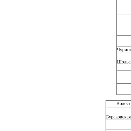
Чурин
Шольс
Волост
Бураковская