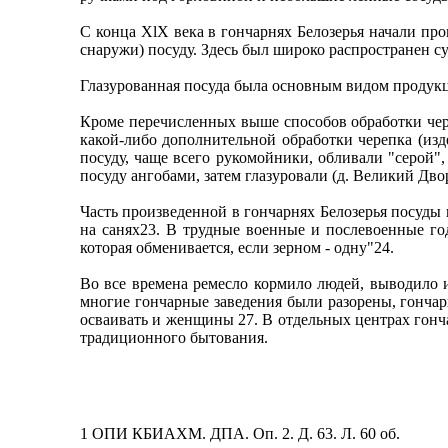
С конца XlX века в гончарнях Белозерья начали пр
снаружи) посуду. Здесь был широко распространен с
Глазурованная посуда была основным видом продукци
Кроме перечисленных выше способов обработки чер
какой-либо дополнительной обработки черепка (изд
посуду, чаще всего рукомойники, обливали "серой"
посуду ангобами, затем глазуровали (д. Великий Дво
Часть произведенной в гончарнях Белозерья посуды ш
на санях23. В трудные военные и послевоенные год
которая обменивается, если зерном - одну"24.
Во все времена ремесло кормило людей, выводило и
многие гончарные заведения были разорены, гонча
осваивать и женщины 27. В отдельных центрах гончар
традиционного бытования.
1 ОПИ КБИАХМ. ДПА. Оп. 2. Д. 63. Л. 60 об.