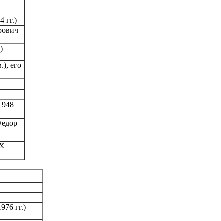
 гг.)
рович
)
в.),
его
1948
Федор
IX
—
76 гг.)