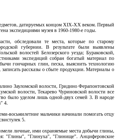
редметов, датируемых концом XIX-XX веком. Первый
тена экспедициями музея в 1960-1980-е годы.
асти, обследовали те места, которые по старому
ородской губернии. В результате были выявлены
льской волостей Белозерского уезда; Бураковской,
астниками экспедиций собран богатый материал по
обычи гончарных глин, песка, выяснить технологию
, записать рассказы о сбыте продукции. Материалы о
Малино Зауломской волости, Гридино Ферапонтовской
умской волости, Текарево Чуриновской волости все
тво было уделом лишь одной-двух семей 3. В народе
" 4.
 Семи-восьмилетние мальчики начинали помогать отцу
вистулек 5.
ы имели личные, ими охраняемые места добычи глины,
я: "Глины", "Глинуха", "Глинище". Анциферовские