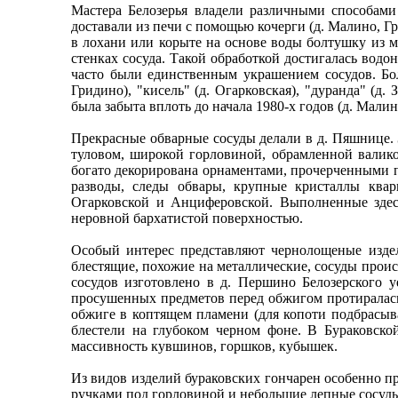
Мастера Белозерья владели различными способами
доставали из печи с помощью кочерги (д. Малино, Г
в лохани или корыте на основе воды болтушку из мя
стенках сосуда. Такой обработкой достигалась водо
часто были единственным украшением сосудов. Бо
Гридино), "кисель" (д. Огарковская), "дуранда" (д
была забыта вплоть до начала 1980-х годов (д. Малин
Прекрасные обварные сосуды делали в д. Пяшнице. 
туловом, широкой горловиной, обрамленной валик
богато декорирована орнаментами, прочерченными п
разводы, следы обвары, крупные кристаллы квар
Огарковской и Анциферовской. Выполненные здес
неровной бархатистой поверхностью.
Особый интерес представляют чернолощеные издел
блестящие, похожие на металлические, сосуды проис
сосудов изготовлено в д. Першино Белозерского 
просушенных предметов перед обжигом протиралас
обжиге в коптящем пламени (для копоти подбрасыв
блестели на глубоком черном фоне. В Бураковск
массивность кувшинов, горшков, кубышек.
Из видов изделий бураковских гончарен особенно 
ручками под горловиной и небольшие лепные сосуды 