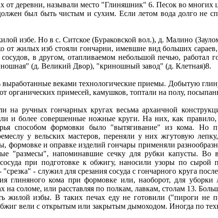
х от деревни, называли место "Глиняшник" 6. Песок во многих ц
н должен был быть чистым и сухим. Если летом вода долго не с
лой избе. Но в с. Ситское (Бураковской вол.), д. Малино (Зау
еко от жилых изб стояли гончарни, имевшие вид больших сараев
а сосудов, в другом, отапливаемом небольшой печью, работал 
риношная" (д. Великий Двор), "криношный завод" (д. Клетная)8.
 выработанные веками технологические приемы. Добытую глину 
т органических примесей, камушков, топтали на полу, посыпан
ли на ручных гончарных кругах весьма архаичной конструкц
ли и более совершенные ножные круги. На них, как правило, 
рья способом формовки было "вытягивание" из кома. Но п
емеслу у вельских мастеров, переняли у них жгутовую лепку
ы, формовке и оправке изделий гончары применяли разнообраз
ые "размесы", напоминавшие сечку для рубки капусты. Во 
сосуда при подготовке к обжигу, наносили узоры по сырой п
срезка" - служил для срезания сосуда с гончарного круга посл
ания глиняного кома при формовке или, наоборот, для уборки
 на соломе, или расставляя по полкам, лавкам, столам 13. Боль
ть жилой избы. В таких печах еду не готовили ("пироги не п
Обжиг вели с открытым или закрытым дымоходом. Иногда по техн