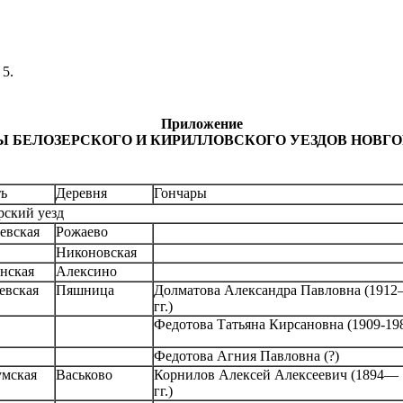
 5.
Приложение
 БЕЛОЗЕРСКОГО И КИРИЛЛОВСКОГО УЕЗДОВ НОВГ
ь
Деревня
Гончары
рский уезд
евская
Рожаево
Никоновская
нская
Алексино
евская
Пяшница
Долматова Александра Павловна (191
гг.)
Федотова Татьяна Кирсановна (1909-198
Федотова Агния Павловна (?)
умская
Васьково
Корнилов Алексей Алексеевич (1894— 
гг.)