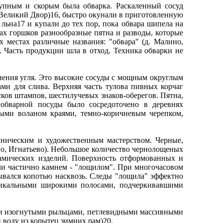
упным и скорым была обварка. Раскаленный сосуд
. Великий Двор)16, быстро окунали в приготовленную
 льна17 и купали до тех пор, пока обвара шипела на
ках горшков разнообразные пятна и разводы, которые
местах различные названия: "обвара" (д. Малино,
ы. Часть продукции шла в отход. Техника обварки не
анения угля. Это высокие сосуды с мощным округлым
и для слива. Верхняя часть тулова пивных корчаг
ков штампов, шестилучевых знаков-оберегов. Пятна,
 обварной посуды было сосредоточено в деревнях
ыми воланом краями, темно-коричневым черепком,
ническим и художественным мастерством. Черные,
ово, Игнатьево). Небольшое количество чернолощеных
рамических изделий. Поверхность отформованных и
и частично камнем - "лощилом". При многочасовом
ывался копотью насквозь. Следы "лощила" эффектно
ртикальными широкими полосами, подчеркивавшими
ыми изогнутыми рыльцами, петлевидными массивными
 воду из корытец зимних рам)20.