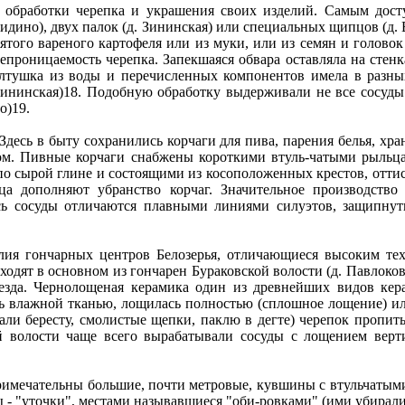
 обработки черепка и украшения своих изделий. Самым дост
ридино), двух палок (д. Зининская) или специальных щипцов (д
того вареного картофеля или из муки, или из семян и головок
непроницаемость черепка. Запекшаяся обвара оставляла на стен
лтушка из воды и перечисленных компонентов имела в разных 
. Зининская)18. Подобную обработку выдерживали не все сосуд
о)19.
Здесь в быту сохранились корчаги для пива, парения белья, хр
ом. Пивные корчаги снабжены короткими втуль-чатыми рыльцам
о сырой глине и состоящими из косоположенных крестов, оттис
ца дополняют убранство корчаг. Значительное производство
ь сосуды отличаются плавными линиями силуэтов, защипнут
ия гончарных центров Белозерья, отличающиеся высоким тех
ходят в основном из гончарен Бураковской волости (д. Павлок
уезда. Чернолощеная керамика один из древнейших видов ке
ь влажной тканью, лощилась полностью (сплошное лощение) ил
али бересту, смолистые щепки, паклю в дегте) черепок пропит
ой волости чаще всего вырабатывали сосуды с лощением ве
примечательны большие, почти метровые, кувшины с втульчат
- "уточки", местами называвшиеся "оби-ровками" (ими убирали