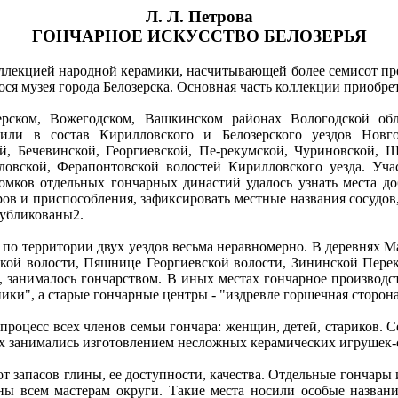
Л. Л. Петрова
ГОНЧАРНОЕ ИСКУССТВО БЕЛОЗЕРЬЯ
оллекцией народной керамики, насчитывающей более семисот п
ся музея города Белозерска. Основная часть коллекции приобре
рском, Вожегодском, Вашкинском районах Вологодской обл
дили в состав Кирилловского и Белозерского уездов Новг
 Бечевинской, Георгиевской, Пе-рекумской, Чуриновской, Шо
вловской, Ферапонтовской волостей Кирилловского уезда. Уч
омков отдельных гончарных династий удалось узнать места д
ров и приспособления, зафиксировать местные названия сосудов
публикованы2.
по территории двух уездов весьма неравномерно. В деревнях 
кой волости, Пяшнице Георгиевской волости, Зининской Перек
, занималось гончарством. В иных местах гончарное производс
ики", а старые гончарные центры - "издревле горшечная сторона
 процесс всех членов семьи гончара: женщин, детей, стариков.
ях занимались изготовлением несложных керамических игрушек-с
от запасов глины, ее доступности, качества. Отдельные гончар
ы всем мастерам округи. Такие места носили особые названи