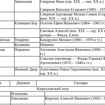
Зининская
Смирнов Иван (сер.
XIX
— нач.
XX
в.)
Смирнов Василии Егорович (1895—1974
Смирнов (прозвище Мохов) Симон Его
(кон.
XIX
— сер.
XX
в.)
Климшин Бор
Осипов Ефим Иванович (1884—1965 гг.
Смелков Алексей (кон.
XIX
— сер.
XX
дочери — Фекла, Елена
овская
Текарево
Капарулин Михаил (1900— 1970-е гг.)
Куликово
Нивины
кая
Першино
Антонова Анастасия Ивановна (1890—
гг.)
Соколов (прозвище — Федор-Горшок) 
Арсентьевич (1870— 1940-е гг.)
Нижний Двор
Анисимова Павла Герасимовна (кон.
X
сер.
XX
в.)
ь
Деревня
Гончары
Кирилловский уезд
Игнатьево
Павлоково
Корулин Алексей Иванович (1902—19