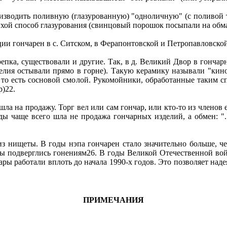
оизводить поливную (глазурованную) "одноличную" (с поливой 
ухой способ глазурования (свинцовый порошок посыпали на обм
и гончарен в с. Ситском, в Ферапонтовской и Петропавловской в
епка, существовали и другие. Так, в д. Великий Двор в гонча
елия остывали прямо в горне). Такую керамику называли "кин
, то есть сосновой смолой. Рукомойники, обработанные таким 
р)22.
ла на продажу. Торг вел или сам гончар, или кто-то из членов 
ы чаще всего шла не продажа гончарных изделий, а обмен: ".
з нищеты. В годы нэпа гончарен стало значительно больше, че
ры подверглись гонениям26. В годы Великой Отечественной в
ы работали вплоть до начала 1990-х годов. Это позволяет наде
ПРИМЕЧАНИЯ