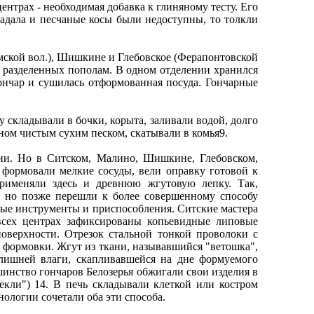
ентрах - необходимая добавка к глиняному тесту. Его
падала и песчаные косы были недоступны, то толкли
ломской вол.), Шишкине и Глебовское (Ферапонтовской
, разделенных пополам. В одном отделении хранился
гончар и сушилась отформованная посуда. Гончарные
складывали в бочки, корыта, заливали водой, долго
ном чистым сухим песком, скатывали в комья9.
ии. Но в Ситском, Малино, Шишкине, Глебовском,
формовали мелкие сосуды, вели оправку готовой к
рименяли здесь и древнюю жгутовую лепку. Так,
, но позже перешли к более совершенному способу
ные инструменты и приспособления. Ситские мастера
всех центрах зафиксированы копьевидные липовые
оверхности. Отрезок стальной тонкой проволоки с
е формовки. Жгут из ткани, называвшийся "ветошка",
 лишней влаги, скапливавшейся на дне формуемого
шинство гончаров Белозерья обжигали свои изделия в
екли") 14. В печь складывали клеткой или костром
ологии сочетали оба эти способа.