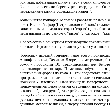
гончары, добывавшие глину в лесу, в семи километра
брали чаще всего по берегам рек, озер, ручьев. О
пережженные камни, содержащие кварц 7.
Большинство гончаров Белозерья работали прямо в жи
вол.), Великий Двор (Петропавловской вол.) недал
запас глины и находился горн ("горно") для обжиг
избы называли по-разному: "завод" (с. Ситское), "к
Повсеместно в гончарном производстве сохранились
квасили. Подготовленную глиняную массу очищали о
Формовку изделий гончары чаще всего производи
Анциферовской, Великом Дворе, кроме ручных, бы
обжигу продукции 10. Традиционным для Белозе
великодворские гончары Пименовы, обучавшиеся р
вытягивания формы из кома11. При подготовке глин
при размешивании глины использовали специальн
ножички - "клепики". Ими зачищали поверхность 
прикрученными деревянными стержнями на концах - "
"склизень", "мокруша", употреблялся для смачив
сосуда12. Отформованную посуду сушили или в печах
русских печах, занимавших зачастую почти четвер
длинные метровые плахи, а сверху грузили посуду. 