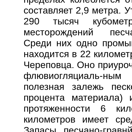
составляет 2,9 метра.
290 тысяч кубометр
месторождений песча
Среди них одно пром
находится в 22 километ
Череповца. Оно приуро
флювиогляциаль-ны
полезная залежь песк
процента материала) 
протяженности 6 к
километров имеет ср
Запасы песчано-гравн