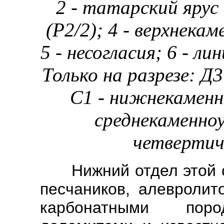
2 - татарский ярус (
(Р2/2); 4 - верхнека
5 - несогласия; 6 - л
Только на разрезе: Д3
С1 - нижнекаменн
среднекаменноу
четверти
Нижний отдел этой си
песчаников, алевролит
карбонатными по