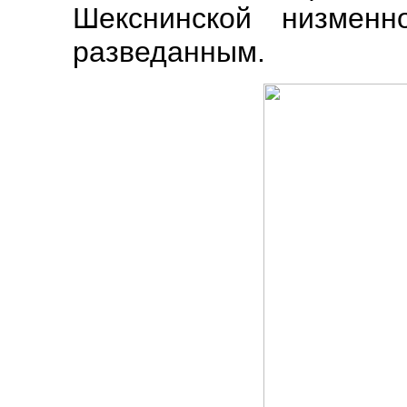
Шекснинской низменн
разведанным.