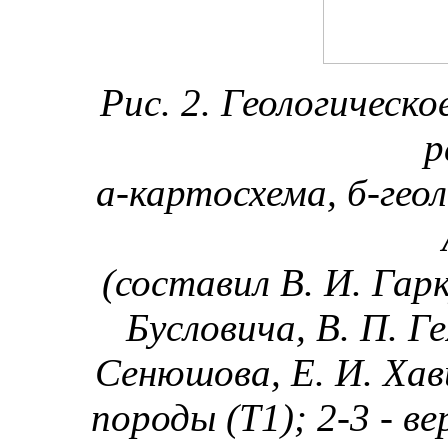
Рис. 2. Геологическ
р
а-картосхема, б-геол
(составил В. И. Гар
Бусловича, В. П. Ге
Сенюшова, Е. И. Хав
породы (Т1); 2-3 - в