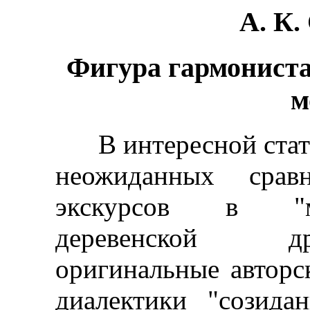
А. К
Фигура гармониста
м
В интересной статье
неожиданных срав
экскурсов в "м
деревенской др
оригинальные авторс
диалектики "созида