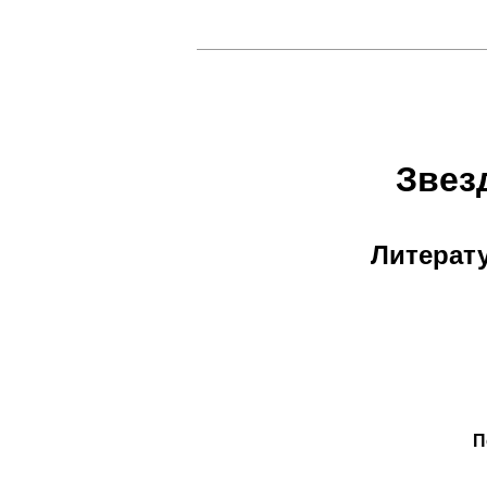
Звез
Литерат
П