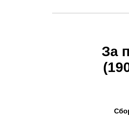
За 
(19
Сбо